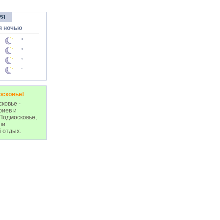
РЯ
я ночью
°
°
°
°
осковье!
ковье -
риев и
Подмосковье,
ли.
 отдых.