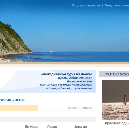
Вход для партнеров
|
Вход для пользо
ФОТО С МОР
ОССИЯ
>
НЕБУГ
добавить объект
Краснеет оди
До моря
Месяц
Цена до