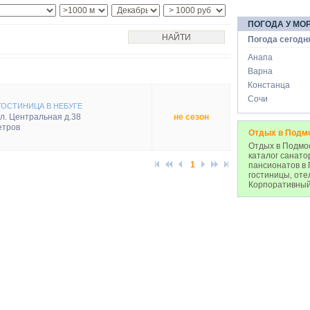
ПОГОДА У МО
Погода сегодн
Анапа
Варна
Констанца
Сочи
ГОСТИНИЦА В НЕБУГЕ
ул. Центральная д.38
не сезон
етров
Отдых в Подм
Отдых в Подмос
каталог санато
1
пансионатов в 
гостиницы, оте
Корпоративный