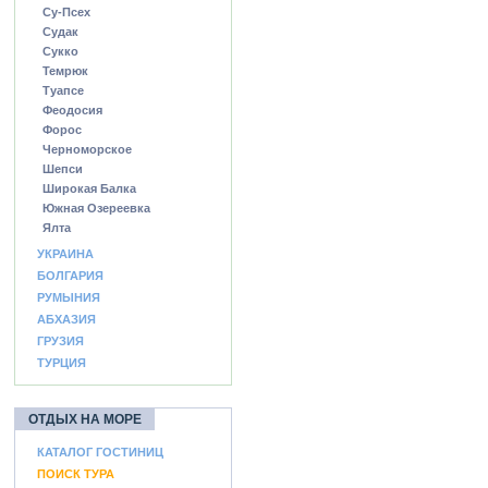
Су-Псех
Судак
Сукко
Темрюк
Туапсе
Феодосия
Форос
Черноморское
Шепси
Широкая Балка
Южная Озереевка
Ялта
УКРАИНА
БОЛГАРИЯ
РУМЫНИЯ
АБХАЗИЯ
ГРУЗИЯ
ТУРЦИЯ
ОТДЫХ НА МОРЕ
КАТАЛОГ ГОСТИНИЦ
ПОИСК ТУРА