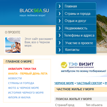
наше любимое море!
Этот сайт расскажет
Вам, все о Черном
море.
ГЛАВНОЕ О МОРЕ
АКВАПАРК ТИКИ-ТАК
АНАПА - ПЕРВЫЙ ДЕНЬ ЛЕТА
НОВОСТИ
СТРАНЫ И ГОРОДА
ЧЕРНОЕ МОРЕ
>
ЧАСТНЫЙ СЕКТОР
>
Р
ФОТО & ЧЕРНОЕ МОРЕ
ЧАСТНОЕ ЖИЛЬЕ У МОРЯ
ИСТОРИЯ ЧЕРНОГО МОРЯ
ФЛОРА И ФАУНА
ПОИСКА ЖИЛЬЯ У МОРЯ
Страна/Город
Тип объекта