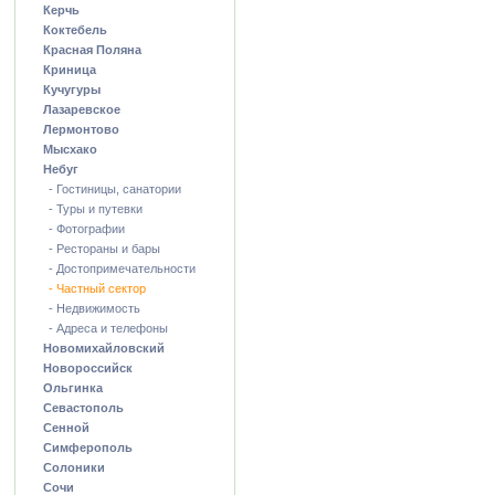
Керчь
Коктебель
Красная Поляна
Криница
Кучугуры
Лазаревское
Лермонтово
Мысхако
Небуг
- Гостиницы, санатории
- Туры и путевки
- Фотографии
- Рестораны и бары
- Достопримечательности
- Частный сектор
- Недвижимость
- Адреса и телефоны
Новомихайловский
Новороссийск
Ольгинка
Севастополь
Сенной
Симферополь
Солоники
Сочи