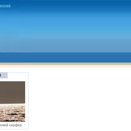
вателей
Я
нокий серфер