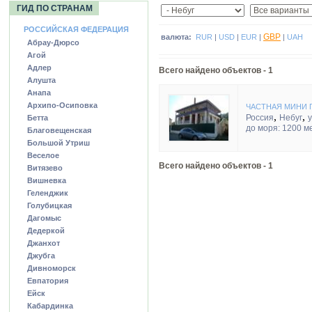
ГИД ПО СТРАНАМ
РОССИЙСКАЯ ФЕДЕРАЦИЯ
GBP
валюта:
RUR
|
USD
|
EUR
|
|
UAH
Абрау-Дюрсо
Агой
Адлер
Всего найдено объектов -
1
Алушта
Анапа
Архипо-Осиповка
ЧАСТНАЯ МИНИ 
,
,
Россия
Небуг
Бетта
до моря: 1200 м
Благовещенская
Большой Утриш
Веселое
Всего найдено объектов - 1
Витязево
Вишневка
Геленджик
Голубицкая
Дагомыс
Дедеркой
Джанхот
Джубга
Дивноморск
Евпатория
Ейск
Кабардинка