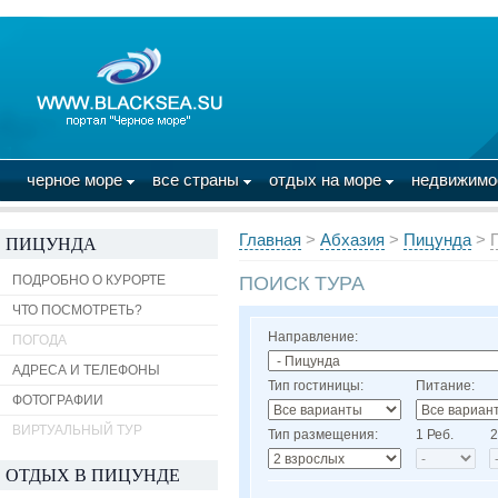
черное море
все страны
отдых на море
недвижим
Главная
>
Абхазия
>
Пицунда
>
ПИЦУНДА
ПОДРОБНО О КУРОРТЕ
ПОИСК ТУРА
ЧТО ПОСМОТРЕТЬ?
Направление:
ПОГОДА
АДРЕСА И ТЕЛЕФОНЫ
Тип гостиницы:
Питание:
ФОТОГРАФИИ
ВИРТУАЛЬНЫЙ ТУР
Тип размещения:
1 Реб.
2
ОТДЫХ В ПИЦУНДЕ