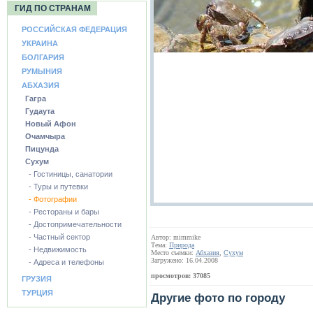
ГИД ПО СТРАНАМ
РОССИЙСКАЯ ФЕДЕРАЦИЯ
УКРАИНА
БОЛГАРИЯ
РУМЫНИЯ
АБХАЗИЯ
Гагра
Гудаута
Новый Афон
Очамчыра
Пицунда
Сухум
- Гостиницы, санатории
- Туры и путевки
- Фотографии
- Рестораны и бары
- Достопримечательности
- Частный сектор
Автор: mimmike
Тема:
Природа
- Недвижимость
Место съемки:
Абхазия
,
Сухум
Загружено: 16.04.2008
- Адреса и телефоны
просмотров: 37085
ГРУЗИЯ
ТУРЦИЯ
Другие фото по городу