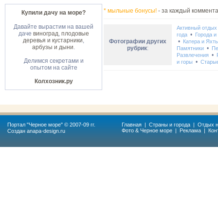
* мыльные бонусы!
- за каждый коммента
Купили дачу на море?
Давайте вырастим на вашей
Активный отдых
даче
виноград
,
плодовые
•
года
Города и
деревья и кустарники
,
Фотографии других
•
Катера и Яхт
арбузы и дыни
.
рубрик
:
•
Памятники
Пе
•
Развлечения
Делимся секретами и
•
и горы
Стары
опытом на сайте
Колхозник.ру
Портал "
Черное море
" © 2007-09 гг.
Главная
|
Страны и города
|
Отдых н
Фото & Черное море
|
Реклама
|
Кон
Создан
anapa-design.ru