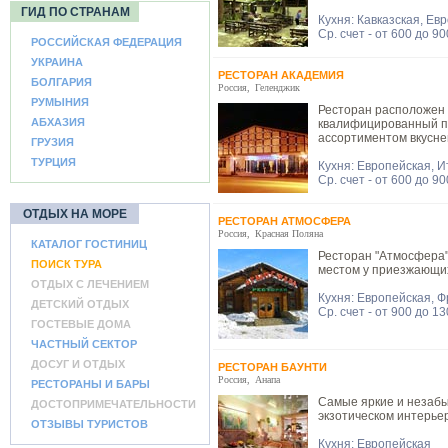
ГИД ПО СТРАНАМ
Кухня: Кавказская, Ев
Ср. счет - от 600 до 9
РОССИЙСКАЯ ФЕДЕРАЦИЯ
УКРАИНА
РЕСТОРАН АКАДЕМИЯ
БОЛГАРИЯ
Россия
,
Геленджик
РУМЫНИЯ
Ресторан расположен 
АБХАЗИЯ
квалифицированный пе
ассортиментом вкусне
ГРУЗИЯ
ТУРЦИЯ
Кухня: Европейская, 
Ср. счет - от 600 до 9
ОТДЫХ НА МОРЕ
РЕСТОРАН АТМОСФЕРА
Россия
,
Красная Поляна
КАТАЛОГ ГОСТИНИЦ
Ресторан "Атмосфера"
ПОИСК ТУРА
местом у приезжающих
ОТДЫХ С ЛЕЧЕНИЕМ
Кухня: Европейская, Ф
ДЕТСКИЙ ОТДЫХ
Ср. счет - от 900 до 1
ГОСТЕВЫЕ ДОМА
ЧАСТНЫЙ СЕКТОР
ДОСУГ И ОТДЫХ
РЕСТОРАН БАУНТИ
Россия
,
Анапа
РЕСТОРАНЫ И БАРЫ
Самые яркие и незабы
ДОСТОПРИМЕЧАТЕЛЬНОСТИ
экзотическом интерьер
ОТЗЫВЫ ТУРИСТОВ
Кухня: Европейская