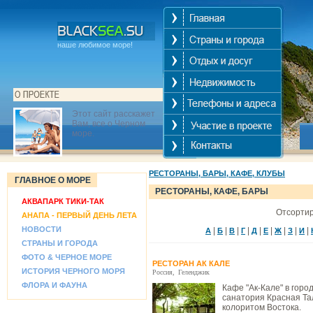
наше любимое море!
Этот сайт расскажет
Вам, все о Черном
море.
РЕСТОРАНЫ, БАРЫ, КАФЕ, КЛУБЫ
ГЛАВНОЕ О МОРЕ
РЕСТОРАНЫ, КАФЕ, БАРЫ
АКВАПАРК ТИКИ-ТАК
Отсортир
АНАПА - ПЕРВЫЙ ДЕНЬ ЛЕТА
НОВОСТИ
|
|
|
|
|
|
|
|
|
А
Б
В
Г
Д
Е
Ж
З
И
СТРАНЫ И ГОРОДА
ФОТО & ЧЕРНОЕ МОРЕ
РЕСТОРАН АК КАЛЕ
ИСТОРИЯ ЧЕРНОГО МОРЯ
Россия
,
Геленджик
ФЛОРА И ФАУНА
Кафе "Ак-Кале" в гор
санатория Красная Та
колоритом Востока.