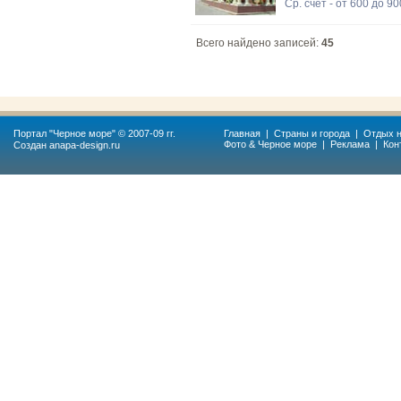
Ср. счет - от 600 до 9
Всего найдено записей:
45
Портал "
Черное море
" © 2007-09 гг.
Главная
|
Страны и города
|
Отдых н
Фото & Черное море
|
Реклама
|
Кон
Создан
anapa-design.ru