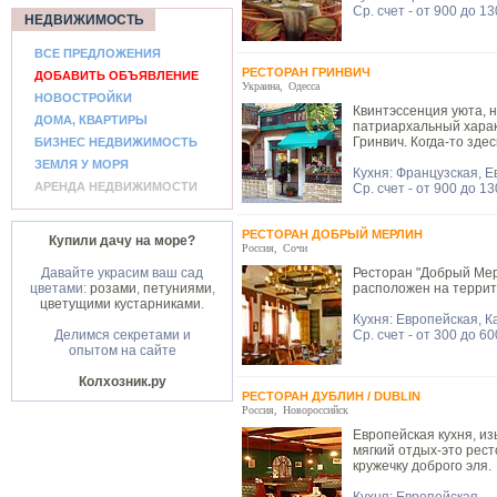
Ср. счет - от 900 до 1
НЕДВИЖИМОСТЬ
ВСЕ ПРЕДЛОЖЕНИЯ
РЕСТОРАН ГРИНВИЧ
ДОБАВИТЬ ОБЪЯВЛЕНИЕ
Украина
,
Одесса
НОВОСТРОЙКИ
Квинтэссенция уюта, 
ДОМА, КВАРТИРЫ
патриархальный харак
Гринвич. Когда-то зде
БИЗНЕС НЕДВИЖИМОСТЬ
ЗЕМЛЯ У МОРЯ
Кухня: Французская, 
АРЕНДА НЕДВИЖИМОСТИ
Ср. счет - от 900 до 1
РЕСТОРАН ДОБРЫЙ МЕРЛИН
Купили дачу на море?
Россия
,
Сочи
Давайте украсим ваш сад
Ресторан "Добрый Мер
цветами:
розами
,
петуниями
,
расположен на террит
цветущими кустарниками
.
Кухня: Европейская, К
Делимся секретами и
Ср. счет - от 300 до 6
опытом на сайте
Колхозник.ру
РЕСТОРАН ДУБЛИН / DUBLIN
Россия
,
Новороссийск
Европейская кухня, и
мягкий отдых-это рест
кружечку доброго эля.