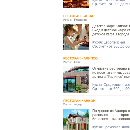
Кухня: Европейская
Ср. счет - от 300 до 6
РЕСТОРАН ЗИГЗАГ
Россия
,
Геленджик
Детское кафе "Зигзаг"
Вход в детское кафе с
детское кафе в городе
Кухня: Европейская
Ср. счет - от 300 до 6
РЕСТОРАН КАЛИПСО
Россия
,
Сочи
Открытие ресторана в
но посетителями, сре
артисты "Калипсо" пр
Кухня: Средиземномор
Ср. счет - от 600 до 9
РЕСТОРАН КАНЬОН
Россия
,
Адлер
По дороге из Адлера 
расположен ресторан 
белоснежными колонн
Кухня: Греческая, Кав