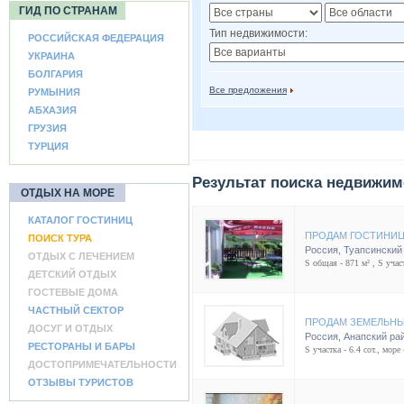
ГИД ПО СТРАНАМ
Тип недвижимости:
РОССИЙСКАЯ ФЕДЕРАЦИЯ
УКРАИНА
БОЛГАРИЯ
Все предложения
РУМЫНИЯ
АБХАЗИЯ
ГРУЗИЯ
ТУРЦИЯ
Результат поиска недвижим
ОТДЫХ НА МОРЕ
КАТАЛОГ ГОСТИНИЦ
ПРОДАМ ГОСТИНИЦ
ПОИСК ТУРА
Россия
,
Туапсинский
ОТДЫХ С ЛЕЧЕНИЕМ
S общая - 871 м² , S участ
ДЕТСКИЙ ОТДЫХ
ГОСТЕВЫЕ ДОМА
ЧАСТНЫЙ СЕКТОР
ПРОДАМ ЗЕМЕЛЬНЫ
ДОСУГ И ОТДЫХ
Россия
,
Анапский ра
РЕСТОРАНЫ И БАРЫ
S участка - 6.4 сот., море 
ДОСТОПРИМЕЧАТЕЛЬНОСТИ
ОТЗЫВЫ ТУРИСТОВ