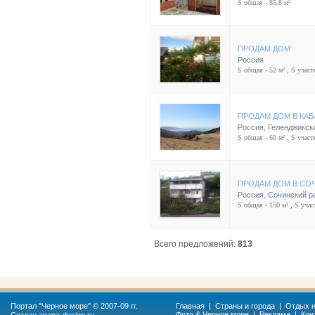
S общая - 85.8 м²
ПРОДАМ ДОМ
Россия
S общая - 52 м² , S участк
ПРОДАМ ДОМ В КАБ
Россия
,
Геленджикск
S общая - 60 м² , S участк
ПРОДАМ ДОМ В СО
Россия
,
Сочинский р
S общая - 150 м² , S участ
Всего предложений:
813
Портал "
Черное море
" © 2007-09 гг.
Главная
|
Страны и города
|
Отдых н
Фото & Черное море
|
Реклама
|
Кон