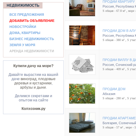
ПРОДАМ КВАРТИРУ
НЕДВИЖИМОСТЬ
Россия
,
Республика 
S общая - 67.8 м² , море -
ВСЕ ПРЕДЛОЖЕНИЯ
ДОБАВИТЬ ОБЪЯВЛЕНИЕ
НОВОСТРОЙКИ
ПРОДАМ ДОМ В АЛ
ДОМА, КВАРТИРЫ
Россия
,
Республика 
БИЗНЕС НЕДВИЖИМОСТЬ
S общая - 380 м² , S участ
ЗЕМЛЯ У МОРЯ
АРЕНДА НЕДВИЖИМОСТИ
ПРОДАМ ВИЛЛУ В 
Россия
,
Сочинский р
Купили дачу на море?
S общая - 409 м² , S участ
Давайте вырастим на вашей
даче
виноград
,
плодовые
деревья и кустарники
,
арбузы и дыни
.
ПРОДАМ ДОМ
Абхазия
Делимся секретами и
S общая - 280 м² , S участ
опытом на сайте
Колхозник.ру
ПРОДАМ АПАРТАМЕ
Болгария
,
Солнечный
S общая - 57 м² , море - 