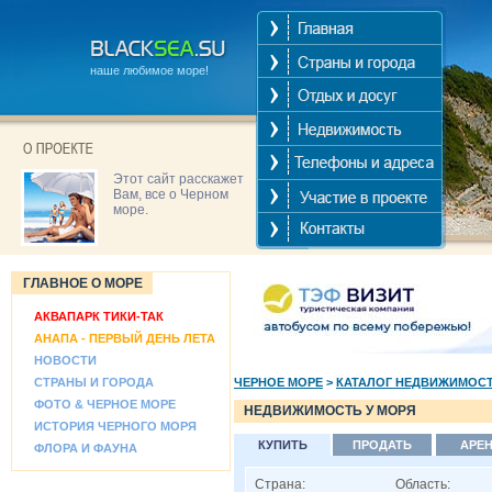
наше любимое море!
Этот сайт расскажет
Вам, все о Черном
море.
ГЛАВНОЕ О МОРЕ
АКВАПАРК ТИКИ-ТАК
АНАПА - ПЕРВЫЙ ДЕНЬ ЛЕТА
НОВОСТИ
СТРАНЫ И ГОРОДА
ЧЕРНОЕ МОРЕ
>
КАТАЛОГ НЕДВИЖИМОС
ФОТО & ЧЕРНОЕ МОРЕ
НЕДВИЖИМОСТЬ У МОРЯ
ИСТОРИЯ ЧЕРНОГО МОРЯ
КУПИТЬ
ПРОДАТЬ
АРЕ
ФЛОРА И ФАУНА
Страна:
Область: