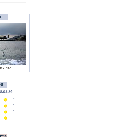
Я
в Ялте
РЯ
8.08.26
°
°
°
°