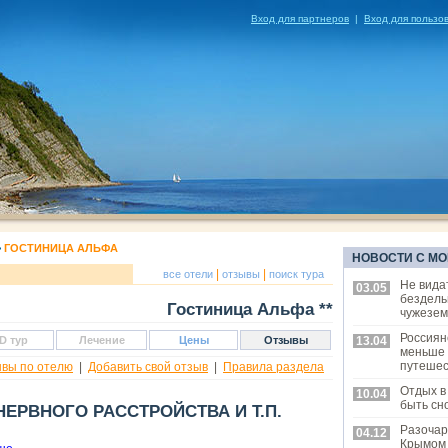
Вход для партнеров
|
Вход для пользо
>
ГОСТИНИЦА АЛЬФА
НОВОСТИ С МО
|
|
все отели
отзывы
поиск тура
Не вида
03.05
бездель
Гостиница Альфа **
чужезем
Россиян
D тур
Лечение
Цены
Отзывы
13.04
меньше
путешес
ывы по отелю
|
Добавить свой отзыв
|
Правила раздела
Отдых в
10.04
быть сн
ЕРВНОГО РАССТРОЙСТВА И Т.П.
Разочар
04.12
Крымом