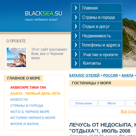
наше любимое море!
Этот сайт расскажет
Вам, все о Черном
море.
КАТАЛОГ ОТЕЛЕЙ
>
РОССИЯ
>
АНАПА
ГЛАВНОЕ О МОРЕ
ГОСТИНИЦЫ У МОРЯ
АКВАПАРК ТИКИ-ТАК
АНАПА - ПЕРВЫЙ ДЕНЬ ЛЕТА
НОВОСТИ
Описание
Фото
3
СТРАНЫ И ГОРОДА
Все отз
ФОТО & ЧЕРНОЕ МОРЕ
ИСТОРИЯ ЧЕРНОГО МОРЯ
ФЛОРА И ФАУНА
ЛЕЧУСЬ ОТ НЕДОСЫПА, Н
"ОТДЫХА"!, ИЮЛЬ 2008