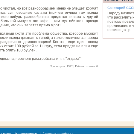
ОТЗЫВЫ ТУРИС
Санаторий ССС
то чистая, но вот разнообразием меню не блещет, кормят
чка, суп, овощные салаты (причем огурцы там всегда
Народу нахвата
 какого-нибудь разнообразия придется поискать другой
что расселять 
 большой минус этого кафе – там мух обитает гораздо
поэтому предл
ние, что они залетят прямо в рот!
проживание в 
гостиницах, р
...
 грязный (хотя это проблема общества, которое мусорит
ески всегда грязная, с тиной, а такого количества народа
раздничных демонстрациях! Кстати, еще один повод
ых стоит 100 рублей за 1 штуку, если придти на пляж еще
ить опять 100 рублей.
досыпа, нервного расстройства и т.п. "отдыха"!
Просмотров: 1972 | Рейтинг отзыва: 0
а море
|
Недвижимость
|
Адреса и телефоны