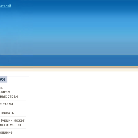
вателей
РЯ
ть
никам
ных стран
е стали
твовать
 Турции может
ова отменен
ование