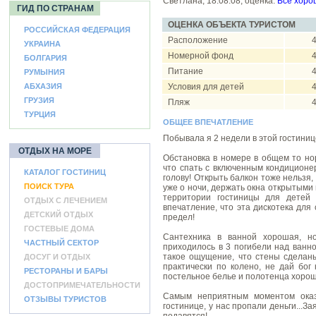
Светлана, 18.08.08, оценка:
Все хоро
ГИД ПО СТРАНАМ
ОЦЕНКА ОБЪЕКТА ТУРИСТОМ
РОССИЙСКАЯ ФЕДЕРАЦИЯ
Расположение
4
УКРАИНА
Номерной фонд
4
БОЛГАРИЯ
Питание
4
РУМЫНИЯ
АБХАЗИЯ
Условия для детей
4
ГРУЗИЯ
Пляж
4
ТУРЦИЯ
ОБЩЕЕ ВПЕЧАТЛЕНИЕ
Побывала я 2 недели в этой гостинице
ОТДЫХ НА МОРЕ
Обстановка в номере в общем то но
что спать с включенным кондиционе
КАТАЛОГ ГОСТИНИЦ
голову! Открыть балкон тоже нельзя,
ПОИСК ТУРА
уже о ночи, держать окна открытыми 
территории гостиницы для детей 
ОТДЫХ С ЛЕЧЕНИЕМ
впечатление, что эта дискотека для
ДЕТСКИЙ ОТДЫХ
предел!
ГОСТЕВЫЕ ДОМА
Сантехника в ванной хорошая, но
ЧАСТНЫЙ СЕКТОР
приходилось в 3 погибели над ванн
такое ощущение, что стены сделаны
ДОСУГ И ОТДЫХ
практически по колено, не дай бог
РЕСТОРАНЫ И БАРЫ
постельное белье и полотенца хорош
ДОСТОПРИМЕЧАТЕЛЬНОСТИ
Самым неприятным моментом оказа
ОТЗЫВЫ ТУРИСТОВ
гостинице, у нас пропали деньги...За