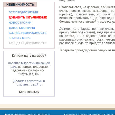
подавятся!
НЕДВИЖИМОСТЬ
Столовая своя, не дорогая, в общем 
очень просто, пюре, макароны, гре
ВСЕ ПРЕДЛОЖЕНИЯ
горькие!), поэтому тем, кто хочет
ДОБАВИТЬ ОБЪЯВЛЕНИЕ
источник пропитания. Да, еще один
больше чем посетителей, такое ощуще
НОВОСТРОЙКИ
ДОМА, КВАРТИРЫ
До моря идти близко, но пляж очень
прям у себя под ногами), вода практич
БИЗНЕС НЕДВИЖИМОСТЬ
на пляже, я не видела даже на п
ЗЕМЛЯ У МОРЯ
разориться это лежаки, прокат котор
раз после обеда, то придется заплат
АРЕНДА НЕДВИЖИМОСТИ
Теперь по приезду домой лечусь от не
Купили дачу на море?
Давайте вырастим на вашей
даче
виноград
,
плодовые
деревья и кустарники
,
арбузы и дыни
.
Делимся секретами и
опытом на сайте
Колхозник.ру
Портал "
Черное море
" © 2007-09 гг.
Главная
|
Страны и города
|
Отдых н