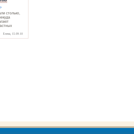
ТОВ
Р
ли столько,
некуда
агают
частных
Елена, 15.09.10