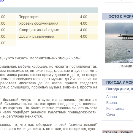
шо
ФОТО С МОР
.00
Территория
4.00
.00
Уровень обслуживания
4.00
.00
Спорт, активный отдых
4.00
.00
Досуг и развлечения
4.00
.00
, ну что сказать...положительных эмоций ноль!
Лебеди 
рмальная, мебель хорошая, но кровати поставлены так,
ром невозможно, он висит над кроватью и дует прямо в
 гостиница расположена прям у дороги и днем, не говоря
нельзя, в соседних кафе орет музыка до 2 часов ночи, на
ПОГОДА У МО
работает дискотека до 22 часов, причем создается
 слабо слышащих, поскольку музыка включена просто на
Погода днем, 0
Анапа
 большой минус в отсутствии раковины, умываться
Варна
ой. Слышимость на этажах просто подарок для шпиона,
 из картона. На балконе явно сэкономили, его высота
Констанца
 к нему подойдет ребенок! Туалетные принадлежности,
Сочи
ие, регулярно меняются.
лось то, что нас обокрали в этой "замечательной"
явление в милицию писать не стали, как говорится, пусть