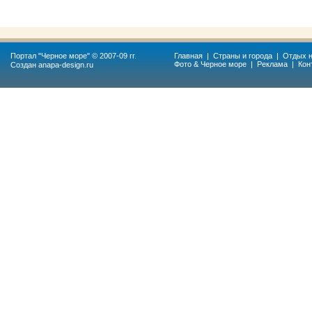
Портал "
Черное море
" © 2007-09 гг.
Главная
|
Страны и города
|
Отдых н
Фото & Черное море
|
Реклама
|
Кон
Создан
anapa-design.ru