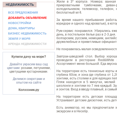
Жили в 3* корпусе. Номера: ванная
НЕДВИЖИМОСТЬ
прикроватными тумбочками, диван
холодильником, телевизор, телефон, 
бесплатный wi-fi.
ВСЕ ПРЕДЛОЖЕНИЯ
ДОБАВИТЬ ОБЪЯВЛЕНИЕ
За время нашего прибывания работал
НОВОСТРОЙКИ
коридоре и одного над кроватью), в кот
ДОМА, КВАРТИРЫ
Рум-сервис понравился. Убирались еж
БИЗНЕС НЕДВИЖИМОСТЬ
день, в постельное белье раз в 2-3 дня
болгарским, русским, немецким, англий
ЗЕМЛЯ У МОРЯ
дружелюбные и приветливые официант
АРЕНДА НЕДВИЖИМОСТИ
Не понравилась малая осведомленност
Завтрак-шведский стол. Выбор хорош
Купили дачу на море?
проводили в ресторане Red&White 
Ассортимент меню большой. Еда вкусна
Давайте украсим ваш сад
цветами:
розами
,
петуниями
,
На территории есть теннисные корты и 
цветущими кустарниками
.
глубина 60см, и зона где глубина от 1
зонтики, есть столики и для курящих пе
Делимся секретами и
Пляж находится в 5 минутах, мелкий
опытом на сайте
шезлонги и зонтики по 7 лев каждый. З
и зонтов. Вход в вводу плавный, в самы
Колхозник.ру
На территории есть детская площадк
Устраивают детские дискотеки, есть дет
Есть аниматор, но мы предпочитали х
экскурсии и в Несебр.