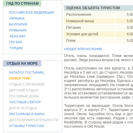
ГИД ПО СТРАНАМ
ОЦЕНКА ОБЪЕКТА ТУРИСТОМ
РОССИЙСКАЯ ФЕДЕРАЦИЯ
Расположение
5.0
УКРАИНА
Номерной фонд
5.0
БОЛГАРИЯ
Питание
3.0
РУМЫНИЯ
Условия для детей
4.0
АБХАЗИЯ
Пляж
5.0
ГРУЗИЯ
ТУРЦИЯ
ОБЩЕЕ ВПЕЧАТЛЕНИЕ
Отель очень понравился. Пляж вели
русских. Люди разных возрастов, много 
ОТДЫХ НА МОРЕ
Отель расположен на юге курорта, в 
Несебра и 5 авт.ост. до Старого Несебр
КАТАЛОГ ГОСТИНИЦ
до Несебра 1лев (примерно 25р.). От
ПОИСК ТУРА
ездеют автобусы до Несебра, Бургаса и
ОТДЫХ С ЛЕЧЕНИЕМ
запряженные лошадьми!). На главной до
3*+) расположены автобусные остановки
ДЕТСКИЙ ОТДЫХ
этих же остановках останавливаются эк
ГОСТЕВЫЕ ДОМА
большое количество ресторанов, кафе, 
ЧАСТНЫЙ СЕКТОР
Территория не маленькая. Отель Конти
ДОСУГ И ОТДЫХ
корпуса 3*, и корпус 3*+. Территория 
зоной. Около бассейна есть бар и дет
РЕСТОРАНЫ И БАРЫ
лесочек (где есть лавочки). Рядом с 
ДОСТОПРИМЕЧАТЕЛЬНОСТИ
Red&White. В сторону моря рядом с от
ОТЗЫВЫ ТУРИСТОВ
постоянно) и Old House.