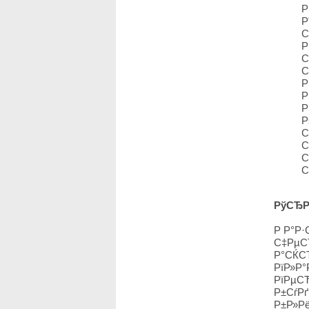
Р
Р
С
Р
С
С
Р
Р
Р
Р
С
С
С
С
РўСЂР
Р Р°Р
С‡РµС
Р°СЌСЂ
РїР»Р
РїРµС
Р±СѓР
Р±Р»Р