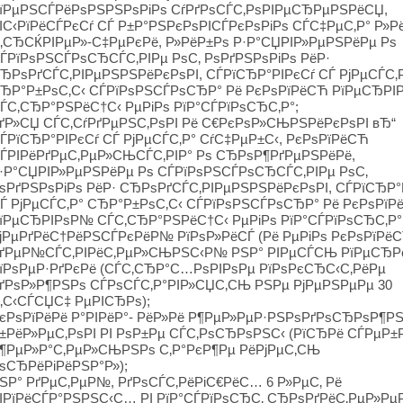
їРµРЅСЃРёРѕРЅРЅРѕРіРѕ СѓРґРѕСЃС‚РѕРІРµСЂРµРЅРёСЏ,
ІС‹РїРёСЃРєСѓ СЃ Р±Р°РЅРєРѕРІСЃРєРѕРіРѕ СЃС‡РµС‚Р° Р»Р
‚СЂСЌРІРµР»-С‡РµРєРё, Р»РёР±Рѕ Р·Р°СЏРІР»РµРЅРёРµ Рѕ
ЃРїРѕРЅСЃРѕСЂСЃС‚РІРµ РѕС‚ РѕРґРЅРѕРіРѕ РёР·
ЂРѕРґСЃС‚РІРµРЅРЅРёРєРѕРІ, СЃРїСЂР°РІРєСѓ СЃ РјРµСЃС‚
ЂР°Р±РѕС‚С‹ СЃРїРѕРЅСЃРѕСЂР° Рё РєРѕРїРёСЋ РїРµСЂР
ЃС‚СЂР°РЅРёС†С‹ РµРіРѕ РїР°СЃРїРѕСЂС‚Р°;
ґР»СЏ СЃС‚СѓРґРµРЅС‚РѕРІ Рё С€РєРѕР»СЊРЅРёРєРѕРІ вЂ“
ЃРїСЂР°РІРєСѓ СЃ РјРµСЃС‚Р° СѓС‡РµР±С‹, РєРѕРїРёСЋ
ЃРІРёРґРµС‚РµР»СЊСЃС‚РІР° Рѕ СЂРѕР¶РґРµРЅРёРё,
·Р°СЏРІР»РµРЅРёРµ Рѕ СЃРїРѕРЅСЃРѕСЂСЃС‚РІРµ РѕС‚
ѕРґРЅРѕРіРѕ РёР· СЂРѕРґСЃС‚РІРµРЅРЅРёРєРѕРІ, СЃРїСЂР°
Ѓ РјРµСЃС‚Р° СЂР°Р±РѕС‚С‹ СЃРїРѕРЅСЃРѕСЂР° Рё РєРѕРїР
їРµСЂРІРѕР№ СЃС‚СЂР°РЅРёС†С‹ РµРіРѕ РїР°СЃРїРѕСЂС‚Р°
јРµРґРёС†РёРЅСЃРєРёР№ РїРѕР»РёСЃ (Рё РµРіРѕ РєРѕРїРёС
ґРµР№СЃС‚РІРёС‚РµР»СЊРЅС‹Р№ РЅР° РІРµСЃСЊ РїРµСЂР
їРѕРµР·РґРєРё (СЃС‚СЂР°С…РѕРІРѕРµ РїРѕРєСЂС‹С‚РёРµ
ґРѕР»Р¶РЅРѕ СЃРѕСЃС‚Р°РІР»СЏС‚СЊ РЅРµ РјРµРЅРµРµ 30
‚С‹СЃСЏС‡ РµРІСЂРѕ);
єРѕРїРёРё Р°РІРёР°- РёР»Рё Р¶РµР»РµР·РЅРѕРґРѕСЂРѕР¶Р
±РёР»РµС‚РѕРІ РІ РѕР±Рµ СЃС‚РѕСЂРѕРЅС‹ (РїСЂРё СЃРµР±
¶РµР»Р°С‚РµР»СЊРЅРѕ С‚Р°РєР¶Рµ РёРјРµС‚СЊ
ѕСЂРёРіРёРЅР°Р»);
ЅР° РґРµС‚РµР№, РґРѕСЃС‚РёРіС€РёС… 6 Р»РµС‚ Рё
ІРїРёСЃР°РЅРЅС‹С… РІ РїР°СЃРїРѕСЂС‚ СЂРѕРґРёС‚РµР»Рµ