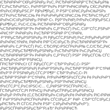
їСЂРёРіР»Р°С€РµРЅРёРµ РѕС‚ РїСЂРёРЅРёРјР°СЋС‰РµР№
ЃС‚РѕСЂРѕРЅС‹, РѕРґРЅР°РєРѕ РЅР°Р»РёС‡РёРµ СЌС‚РѕРіР
ґРѕРєСѓРјРµРЅС‚Р° РјРѕР¶РµС‚ Р·РЅР°С‡РёС‚РµР»СЊРЅРѕ
ѓСЃРєРѕСЂРёС‚СЊ Рё РѕР±Р»РµРіС‡РёС‚СЊ РїСЂРѕС†РµСЃ
їРѕР»СѓС‡РµРЅРёРµ РІРёР·С‹. РўР°РєРёРј РґРѕРєСѓРјРµРЅС‚
јРѕР¶РµС‚ Р±С‹С‚СЊ РїСЂРёРіР»Р°С€РµРЅРёРµ
РѕСЂРёРіРёРЅР°Р» Р»РёР±Рѕ С„Р°РєСЃ) РѕС‚ С‡Р°СЃС‚РЅРѕР
»РёС†Р° Р»РёР±Рѕ РѕСЂРіР°РЅРёР·Р°С†РёРё,
·Р°РІРµСЂРµРЅРЅРѕРµ РІ РјРµСЃС‚РЅРѕРј РѕС‚РґРµР»РµРЅ
їРѕР»РёС†РёРё, РёР»Рё РІР°СѓС‡РµСЂ (РѕСЂРёРіРёРЅР°Р»
»РёР±Рѕ С„Р°РєСЃ) РѕС‚ СЂСѓРјС‹РЅСЃРєРѕР№ С‚СѓСЂС„РёС
їРѕРґС‚РІРµСЂР¶РґРµРЅРёРµ Р±СЂРѕРЅРё РѕС‚РµР»СЏ
РѕСЂРёРіРёРЅР°Р» Р»РёР±Рѕ С„Р°РєСЃ) РЅР° РІРµСЃСЊ СЃ
їСЂРµР±С‹РІР°РЅРёСЏ;
ЃРїСЂР°РІРєСѓ СЃ РјРµСЃС‚Р° СЂР°Р±РѕС‚С‹ РЅР°
„РёСЂРјРµРЅРЅРѕРј Р±Р»Р°РЅРєРµ РѕСЂРіР°РЅРёР·Р°С†Рё
ѓРєР°Р·Р°РЅРёРµРј СЃС‚Р°Р¶Р° СЂР°Р±РѕС‚С‹ РІ
ѕСЂРіР°РЅРёР·Р°С†РёРё, РґРѕР»Р¶РЅРѕСЃС‚Рё Рё РѕРєР»Р°Р
їРѕРґС‚РІРµСЂР¶РґРµРЅРёРµ РЅР°Р»РёС‡РёСЏ
ґРѕСЃС‚Р°С‚РѕС‡РЅС‹С… С„РёРЅР°РЅСЃРѕРІС‹С…
ЃСЂРµРґСЃС‚РІ РґР»СЏ РѕР±РµСЃРїРµС‡РµРЅРёСЏ
їРѕРµР·РґРєРё (С‚СЂСЌРІРµР»-С‡РµРєРё Р»РёР±Рѕ РІС‹РїРё
Ѓ Р±Р°РЅРєРѕРІСЃРєРѕРіРѕ СЃС‡РµС‚Р° РёР· СЂР°СЃС‡РµС‚Р
µРІСЂРѕ РІ СЃСѓС‚РєРё РЅР° С‡РµР»РѕРІРµРєР°);
їРµРЅСЃРёРѕРЅРµСЂР°Рј вЂ“ РєРѕРїРёСЋ