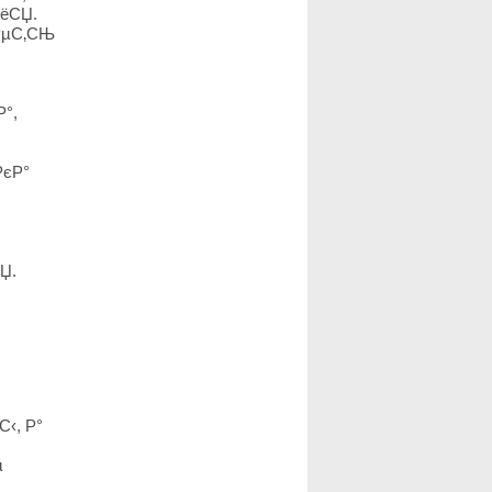
ёСЏ.
јРµС‚СЊ
°,
РєР°
Џ.
‹, Р°
µ