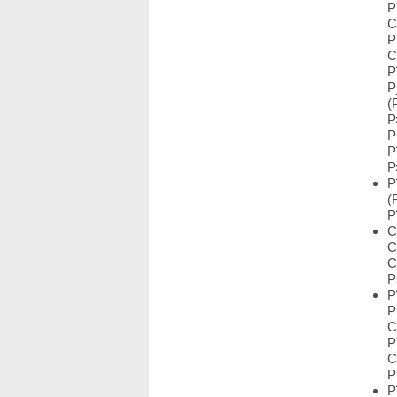
Р
С
Р
С
Р
Р
(
Р
Р
Р
Р
Р
(
Р
С
С
С
Р
Р
Р
С
Р
С
Р
Р