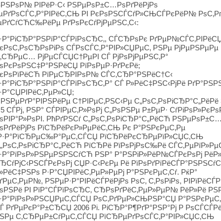
ЅРЅРѕР№ РІРёР·С‹ РЅРµРѕР±С…РѕРґРёРјРѕ
µРґРѕСЃС‚Р°РІРёС‚СЊ РІ РєРѕРЅСЃСѓР»СЊСЃРєРёР№ РѕС‚Р
µРґСѓСЋС‰РёРµ РґРѕРєСѓРјРµРЅС‚С‹:
·Р°РіСЂР°РЅРїР°СЃРїРѕСЂС‚, СЃСЂРѕРє РґРµР№СЃС‚РІРёС
єРѕС‚РѕСЂРѕРіРѕ СЃРѕСЃС‚Р°РІР»СЏРµС‚ РЅРµ РјРµРЅРµРµ
‚СЂРµС… РјРµСЃСЏС†РµРІ СЃ РјРѕРјРµРЅС‚Р°
ѕРєРѕРЅС‡Р°РЅРёСЏ РїРѕРµР·РґРєРё;
єРѕРїРёСЋ РїРµСЂРІРѕР№ СЃС‚СЂР°РЅРёС†С‹
·Р°РіСЂР°РЅРїР°СЃРїРѕСЂС‚Р° СЃ Р»РёС‡РЅС‹РјРё РґР°РЅР
·Р°СЏРІРёС‚РµР»СЏ;
 РЅРµРґР°РІРЅРёРµ С†РІРµС‚РЅС‹Рµ С„РѕС‚РѕРіСЂР°С„РёРё
,5 СЃРј, РЅР° СЃРІРµС‚Р»РѕРј С„РѕРЅРµ Р±РµР· СѓРіРѕР»РєРѕ
ѕРІР°Р»РѕРІ. РћРґРЅСѓ С„РѕС‚РѕРіСЂР°С„РёСЋ РЅРµРѕР±С
ѕРґРёРјРѕ РїСЂРёРєР»РµРёС‚СЊ Рє Р°РЅРєРµС‚Рµ
Р·Р°РїСЂРµС‰Р°РµС‚СЃСЏ РїСЂРёРєСЂРµРїР»СЏС‚СЊ
„РѕС‚РѕРіСЂР°С„РёСЋ РїСЂРё РїРѕРјРѕС‰Рё СЃС‚РµРїР»Рµ
·Р°РїРѕР»РЅРµРЅРЅСѓСЋ РЅР° Р°РЅРіР»РёР№СЃРєРѕРј РёР
ЂСѓРјС‹РЅСЃРєРѕРј СЏР·С‹РєРµ Рё РїРѕРґРїРёСЃР°РЅРЅСѓ
»РёС‡РЅРѕ Р·Р°СЏРІРёС‚РµР»РµРј Р°РЅРєРµС‚Сѓ. РќР°
ґРµС‚РµР№, РЅРµР·Р°РІРёСЃРёРјРѕ РѕС‚ С‚РѕРіРѕ, РІРїРёСЃ
ѕРЅРё РІ РїР°СЃРїРѕСЂС‚ СЂРѕРґРёС‚РµР»РµР№ РёР»Рё РЅР
·Р°РїРѕР»РЅСЏРµС‚СЃСЏ РѕС‚РґРµР»СЊРЅР°СЏ Р°РЅРєРµС‚
Ѓ РґРµРєР°Р±СЂСЏ 2006 Рі. РіСЂР°Р¶РґР°РЅР°Рј Р РѕСЃСЃР
ЅРµ С‚СЂРµР±СѓРµС‚СЃСЏ РїСЂРµРґРѕСЃС‚Р°РІР»СЏС‚СЊ