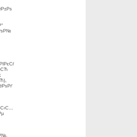
ёР±Рѕ
Р°
ІРѕР№
РІРєСѓ
ёСЋ
;
Ћ),
ёРѕРґ
ЅС‹С…
Рµ
Р№,