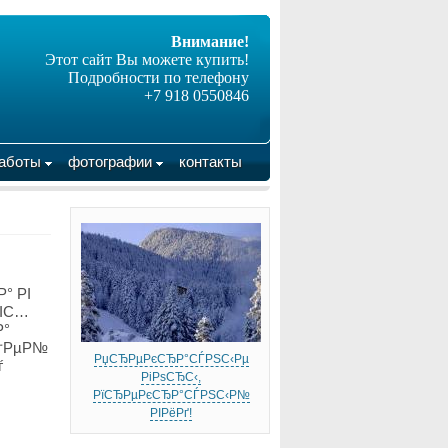
Внимание!
Этот сайт Вы можете купить!
Подробности по телефону
+7 918 0550846
работы
фотографии
контакты
° РІ
РІС…
Р°
С†РµР№
РџСЂРµРєСЂР°СЃРЅС‹Рµ
ѓ
РіРѕСЂС‹,
РїСЂРµРєСЂР°СЃРЅС‹Р№
РІРёРґ!