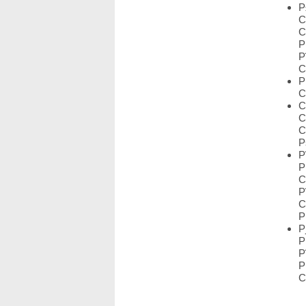
Р
С
С
Р
Р
С
Р
С
С
С
С
Р
Р
Р
С
Р
С
Р
Р
Р
Р
Р
С