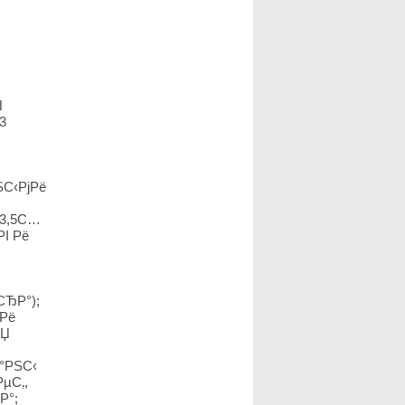
Џ
3
ЅС‹РјРё
 3,5С…
РІ Рё
…
СЂР°);
Рё
СЏ
Р°РЅС‹
µС‚,
Р°;