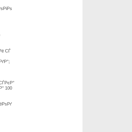
ѕРіРѕ
ё
Рё СЃ
ґР°;
СЃРєР°
° 100
ёРѕРґ