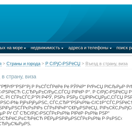
дых на море
недвижимость
адреса и телефоны
поиск 
я
>
Страны и города
>
Р СѓРјС‹РЅРёСЏ
>
Въезд в страну, виза
 в страну, виза
Р¶РґР°РЅР°Рј Р РѕСЃСЃРёРё Рё РЎРќР“ РґР»СЏ РІСЉРµР·РґР
С‹РЅРёСЋ С‚СЂРµР±СѓРµС‚СЃСЏ РІРёР·Р°. Р СѓРјС‹РЅРёСЏ 
С‚ РІ СЃРѕСЃС‚Р°РІ Р•РЎ, РЅРѕ РЅРµ СЏРІР»СЏРµС‚СЃСЏ РЅ
ЅРЅС‹Р№ РјРѕРјРµРЅС‚ СЃС‚СЂР°РЅРѕР№-СѓС‡Р°СЃС‚РЅРё
ЅРіРµРЅСЃРєРѕРіРѕ СЃРѕРіР»Р°С€РµРЅРёСЏ, РїРѕСЌС‚РѕРјС
µР·Рґ СЃ СЂСѓРјС‹РЅСЃРєРѕР№ РІРёР·РѕР№ РЅР°
ЂСЂРёС‚РѕСЂРёСЋ РЁРµРЅРіРµРЅСЃРєРѕР№ Р·РѕРЅС‹
їСЂРµС‰РµРЅ.