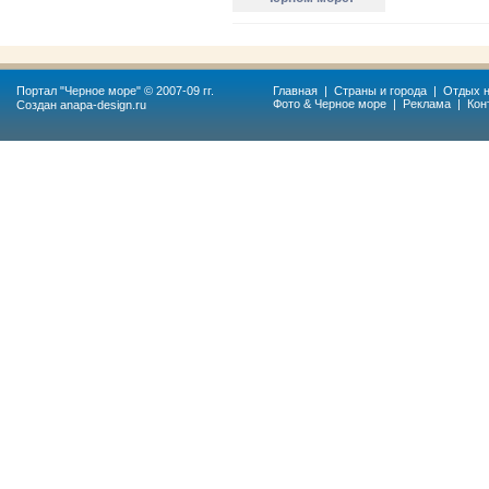
Портал "
Черное море
" © 2007-09 гг.
Главная
|
Страны и города
|
Отдых н
Фото & Черное море
|
Реклама
|
Кон
Создан
anapa-design.ru