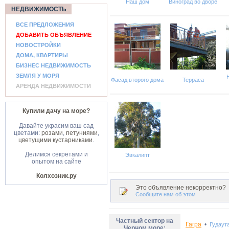
Наш дом
Виноград во дворе
НЕДВИЖИМОСТЬ
ВСЕ ПРЕДЛОЖЕНИЯ
ДОБАВИТЬ ОБЪЯВЛЕНИЕ
НОВОСТРОЙКИ
ДОМА, КВАРТИРЫ
БИЗНЕС НЕДВИЖИМОСТЬ
ЗЕМЛЯ У МОРЯ
Фасад второго дома
Терраса
АРЕНДА НЕДВИЖИМОСТИ
Купили дачу на море?
Давайте украсим ваш сад
цветами:
розами
,
петуниями
,
цветущими кустарниками
.
Делимся секретами и
Эвкалипт
опытом на сайте
Колхозник.ру
Это объявление некорректно?
Сообщите нам об этом
Частный сектор на
Гагра
•
Гудаут
Черном море: