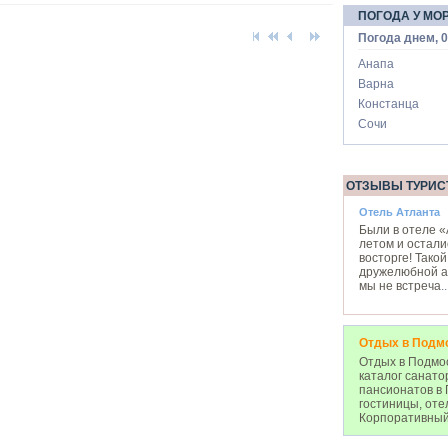
ПОГОДА У МО
Погода днем, 0
Анапа
Варна
Констанца
Сочи
ОТЗЫВЫ ТУРИС
Отель Атланта
Были в отеле 
летом и остали
восторге! Такой
дружелюбной 
мы не встреча
..
Отдых в Подм
Отдых в Подмос
каталог санато
пансионатов в 
гостиницы, оте
Корпоративный