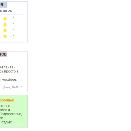
РЯ
6.08.26
°
°
°
°
ТОВ
«Атланта»
сь просто в
атмосферы
.
Даша, 20.08.10
осковье!
ковье -
риев и
Подмосковье,
ли.
 отдых.