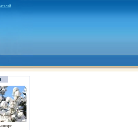
вателей
Я
 январе