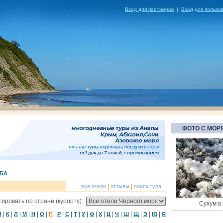
Вход для партнеров
|
Вход для пользо
ФОТО С МОР
БА
|
|
все отели
отзывы
поиск тура
ировать по стране (курорту):
Сухум в
|
|
|
|
|
|
|
|
|
|
|
|
|
|
|
|
|
|
|
И
К
Л
М
Н
О
П
Р
С
Т
У
Ф
Х
Ц
Ч
Ш
Щ
Э
Ю
Я