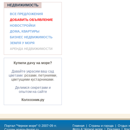
НЕДВИЖИМОСТЬ
ВСЕ ПРЕДЛОЖЕНИЯ
ДОБАВИТЬ ОБЪЯВЛЕНИЕ
НОВОСТРОЙКИ
ДОМА, КВАРТИРЫ
БИЗНЕС НЕДВИЖИМОСТЬ
ЗЕМЛЯ У МОРЯ
АРЕНДА НЕДВИЖИМОСТИ
Купили дачу на море?
Давайте украсим ваш сад
цветами:
розами
,
петуниями
,
цветущими кустарниками
.
Делимся секретами и
опытом на сайте
Колхозник.ру
Портал "
Черное море
" © 2007-09 гг.
Главная
|
Страны и города
|
Отдых н
Фото & Черное море
|
Реклама
|
Кон
Создан
anapa-design.ru