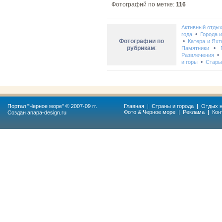
Фотографий по метке:
116
Активный отды
•
года
Города 
Фотографии по
•
Катера и Ях
рубрикам
:
•
Памятники
Развлечения
•
и горы
Стары
Портал "
Черное море
" © 2007-09 гг.
Главная
|
Страны и города
|
Отдых н
Фото & Черное море
|
Реклама
|
Кон
Создан
anapa-design.ru