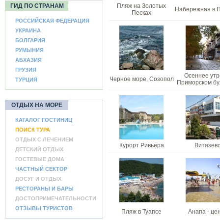
ГИД ПО СТРАНАМ
Пляж на Золотых
Набережная в 
Песках
РОССИЙСКАЯ ФЕДЕРАЦИЯ
УКРАИНА
БОЛГАРИЯ
РУМЫНИЯ
АБХАЗИЯ
ГРУЗИЯ
Осеннее утр
Черное море, Созопол
ТУРЦИЯ
Приморском бу
ОТДЫХ НА МОРЕ
КАТАЛОГ ГОСТИНИЦ
ПОИСК ТУРА
ОТДЫХ С ЛЕЧЕНИЕМ
Курорт Ривьера
Витязев
ДЕТСКИЙ ОТДЫХ
ГОСТЕВЫЕ ДОМА
ЧАСТНЫЙ СЕКТОР
ДОСУГ И ОТДЫХ
РЕСТОРАНЫ И БАРЫ
ДОСТОПРИМЕЧАТЕЛЬНОСТИ
ОТЗЫВЫ ТУРИСТОВ
Пляж в Туапсе
Анапа - це