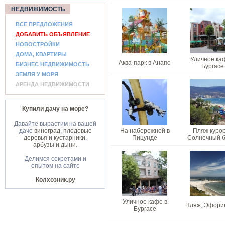
НЕДВИЖИМОСТЬ
ВСЕ ПРЕДЛОЖЕНИЯ
ДОБАВИТЬ ОБЪЯВЛЕНИЕ
НОВОСТРОЙКИ
ДОМА, КВАРТИРЫ
Уличное ка
Аква-парк в Анапе
БИЗНЕС НЕДВИЖИМОСТЬ
Бургасе
ЗЕМЛЯ У МОРЯ
АРЕНДА НЕДВИЖИМОСТИ
Купили дачу на море?
Давайте вырастим на вашей
даче
виноград
,
плодовые
На набережной в
Пляж куро
деревья и кустарники
,
Пицунде
Солнечный б
арбузы и дыни
.
Делимся секретами и
опытом на сайте
Колхозник.ру
Уличное кафе в
Пляж, Эфори
Бургасе