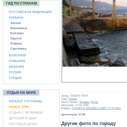
ГИД ПО СТРАНАМ
РОССИЙСКАЯ ФЕДЕРАЦИЯ
УКРАИНА
Затока
Ильичевск
Коблево
Одесса
Очаков
Сергеевка
БОЛГАРИЯ
РУМЫНИЯ
АБХАЗИЯ
ГРУЗИЯ
ТУРЦИЯ
ОТДЫХ НА МОРЕ
Автор: FATEEV IVAN
Тема:
Пляжи
КАТАЛОГ ГОСТИНИЦ
Место съемки:
Украина
,
Форос
Загружено: 17.04.2008
ПОИСК ТУРА
Камера:
OLYMPUS IMAGING CORP. C170,D425
ОТДЫХ С ЛЕЧЕНИЕМ
просмотров: 41768
ДЕТСКИЙ ОТДЫХ
Другие фото по городу
ГОСТЕВЫЕ ДОМА