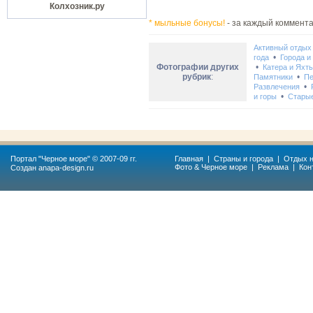
Колхозник.ру
* мыльные бонусы!
- за каждый коммента
Активный отдых
•
года
Города и
Фотографии других
•
Катера и Яхт
рубрик
:
•
Памятники
Пе
•
Развлечения
•
и горы
Стары
Портал "
Черное море
" © 2007-09 гг.
Главная
|
Страны и города
|
Отдых н
Фото & Черное море
|
Реклама
|
Кон
Создан
anapa-design.ru