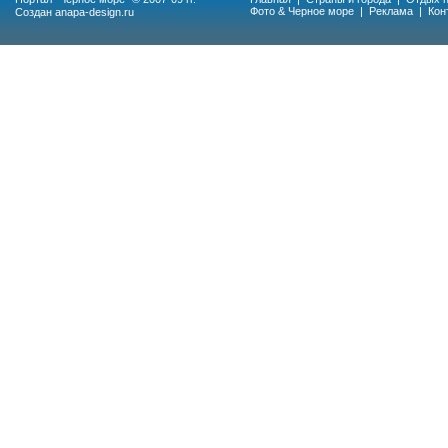
Фото & Черное море
|
Реклама
|
Кон
Создан
anapa-design.ru