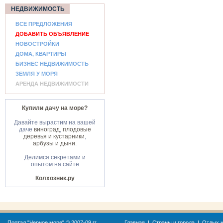
НЕДВИЖИМОСТЬ
ВСЕ ПРЕДЛОЖЕНИЯ
ДОБАВИТЬ ОБЪЯВЛЕНИЕ
НОВОСТРОЙКИ
ДОМА, КВАРТИРЫ
БИЗНЕС НЕДВИЖИМОСТЬ
ЗЕМЛЯ У МОРЯ
АРЕНДА НЕДВИЖИМОСТИ
Купили дачу на море?
Давайте вырастим на вашей
даче
виноград
,
плодовые
деревья и кустарники
,
арбузы и дыни
.
Делимся секретами и
опытом на сайте
Колхозник.ру
Портал "
Черное море
" © 2007-09 гг.
Главная
|
Страны и города
|
Отдых н