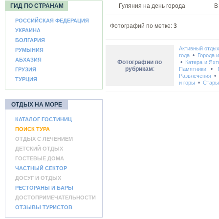
ГИД ПО СТРАНАМ
Гуляния на день города
В
РОССИЙСКАЯ ФЕДЕРАЦИЯ
Фотографий по метке:
3
УКРАИНА
БОЛГАРИЯ
Активный отды
РУМЫНИЯ
•
года
Города 
АБХАЗИЯ
Фотографии по
•
Катера и Ях
рубрикам
:
•
Памятники
ГРУЗИЯ
Развлечения
ТУРЦИЯ
•
и горы
Стары
ОТДЫХ НА МОРЕ
КАТАЛОГ ГОСТИНИЦ
ПОИСК ТУРА
ОТДЫХ С ЛЕЧЕНИЕМ
ДЕТСКИЙ ОТДЫХ
ГОСТЕВЫЕ ДОМА
ЧАСТНЫЙ СЕКТОР
ДОСУГ И ОТДЫХ
РЕСТОРАНЫ И БАРЫ
ДОСТОПРИМЕЧАТЕЛЬНОСТИ
ОТЗЫВЫ ТУРИСТОВ