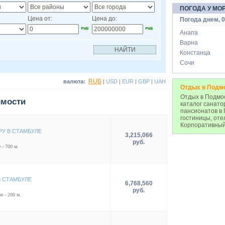
ПОГОДА У МО
Цена от:
Цена до:
Погода днем, 0
Анапа
Варна
Констанца
Сочи
RUB
валюта:
|
USD
|
EUR
|
GBP
|
UAH
Отдых в Подм
Отдых в Подмос
имости
каталог санато
пансионатов в 
гостиницы, оте
Корпоративный
РУ В СТАМБУЛЕ
3,215,066
руб.
 - 700 м.
В СТАМБУЛЕ
6,768,560
руб.
е - 200 м.