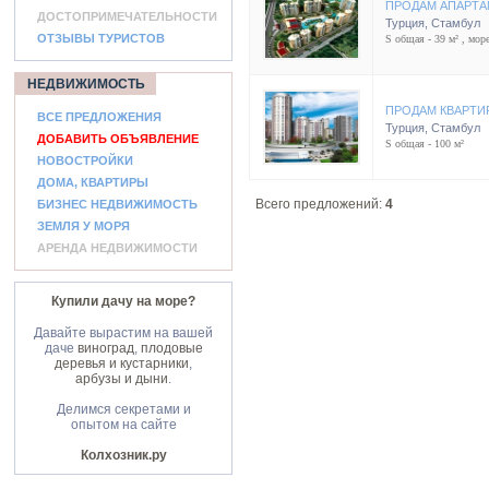
ПРОДАМ АПАРТА
ДОСТОПРИМЕЧАТЕЛЬНОСТИ
Турция
,
Стамбул
ОТЗЫВЫ ТУРИСТОВ
S общая - 39 м² , море
НЕДВИЖИМОСТЬ
ПРОДАМ КВАРТИ
ВСЕ ПРЕДЛОЖЕНИЯ
Турция
,
Стамбул
ДОБАВИТЬ ОБЪЯВЛЕНИЕ
S общая - 100 м²
НОВОСТРОЙКИ
ДОМА, КВАРТИРЫ
Всего предложений:
4
БИЗНЕС НЕДВИЖИМОСТЬ
ЗЕМЛЯ У МОРЯ
АРЕНДА НЕДВИЖИМОСТИ
Купили дачу на море?
Давайте вырастим на вашей
даче
виноград
,
плодовые
деревья и кустарники
,
арбузы и дыни
.
Делимся секретами и
опытом на сайте
Колхозник.ру