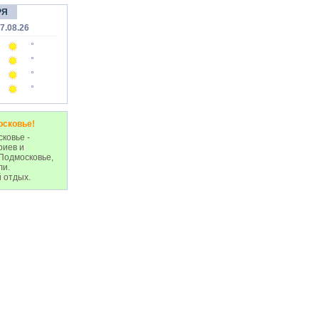
РЯ
7.08.26
°
°
°
°
осковье!
ковье -
риев и
Подмосковье,
ли.
 отдых.