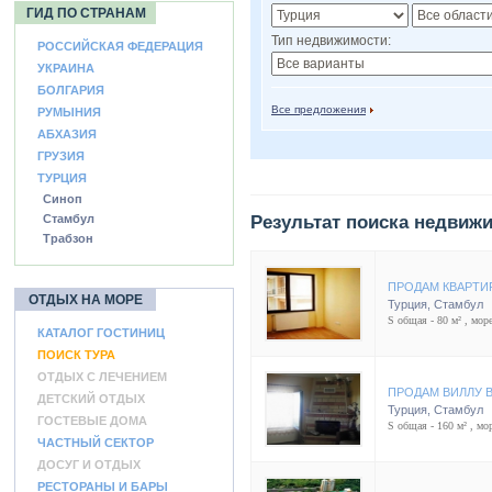
ГИД ПО СТРАНАМ
Тип недвижимости:
РОССИЙСКАЯ ФЕДЕРАЦИЯ
УКРАИНА
БОЛГАРИЯ
Все предложения
РУМЫНИЯ
АБХАЗИЯ
ГРУЗИЯ
ТУРЦИЯ
Синоп
Стамбул
Результат поиска недвиж
Трабзон
ПРОДАМ КВАРТИ
ОТДЫХ НА МОРЕ
Турция
,
Стамбул
S общая - 80 м² , море
КАТАЛОГ ГОСТИНИЦ
ПОИСК ТУРА
ОТДЫХ С ЛЕЧЕНИЕМ
ПРОДАМ ВИЛЛУ 
ДЕТСКИЙ ОТДЫХ
Турция
,
Стамбул
ГОСТЕВЫЕ ДОМА
S общая - 160 м² , мор
ЧАСТНЫЙ СЕКТОР
ДОСУГ И ОТДЫХ
РЕСТОРАНЫ И БАРЫ