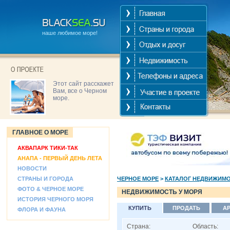
наше любимое море!
Этот сайт расскажет
Вам, все о Черном
море.
ГЛАВНОЕ О МОРЕ
АКВАПАРК ТИКИ-ТАК
АНАПА - ПЕРВЫЙ ДЕНЬ ЛЕТА
НОВОСТИ
СТРАНЫ И ГОРОДА
ЧЕРНОЕ МОРЕ
>
КАТАЛОГ НЕДВИЖИМ
ФОТО & ЧЕРНОЕ МОРЕ
НЕДВИЖИМОСТЬ У МОРЯ
ИСТОРИЯ ЧЕРНОГО МОРЯ
КУПИТЬ
ПРОДАТЬ
А
ФЛОРА И ФАУНА
Страна:
Область: