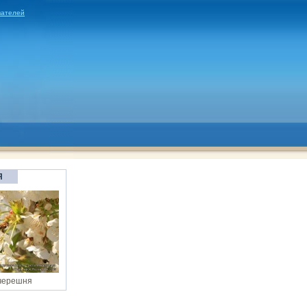
вателей
Я
черешня