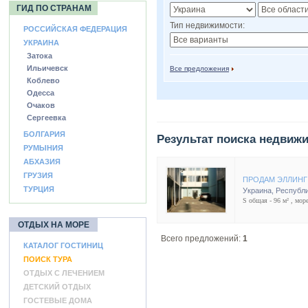
ГИД ПО СТРАНАМ
Тип недвижимости:
РОССИЙСКАЯ ФЕДЕРАЦИЯ
УКРАИНА
Затока
Ильичевск
Все предложения
Коблево
Одесса
Очаков
Сергеевка
БОЛГАРИЯ
Результат поиска недвиж
РУМЫНИЯ
АБХАЗИЯ
ГРУЗИЯ
ПРОДАМ ЭЛЛИНГ
ТУРЦИЯ
Украина
,
Республ
S общая - 96 м² , море
ОТДЫХ НА МОРЕ
Всего предложений:
1
КАТАЛОГ ГОСТИНИЦ
ПОИСК ТУРА
ОТДЫХ С ЛЕЧЕНИЕМ
ДЕТСКИЙ ОТДЫХ
ГОСТЕВЫЕ ДОМА