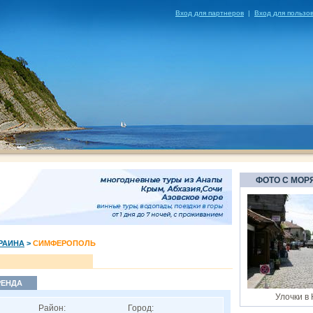
Вход для партнеров
|
Вход для пользо
ФОТО С МОР
РАИНА
>
СИМФЕРОПОЛЬ
РЕНДА
Улочки в
Район:
Город: