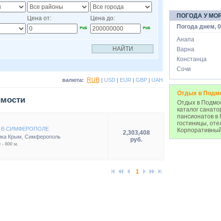
ПОГОДА У МО
Цена от:
Цена до:
Погода днем, 0
Анапа
Варна
Констанца
Сочи
RUB
валюта:
|
USD
|
EUR
|
GBP
|
UAH
Отдых в Подм
имости
Отдых в Подмос
каталог санато
пансионатов в 
гостиницы, оте
 В СИМФЕРОПОЛЕ
Корпоративный
2,303,408
ика Крым
,
Симферополь
руб.
 - 800 м.
1