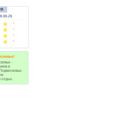
РЯ
8.08.26
°
°
°
°
осковье!
ковье -
риев и
Подмосковье,
ли.
 отдых.