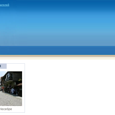
вателей
Я
 Несебре