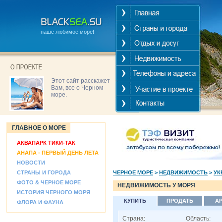
наше любимое море!
Этот сайт расскажет
Вам, все о Черном
море.
ГЛАВНОЕ О МОРЕ
АКВАПАРК ТИКИ-ТАК
АНАПА - ПЕРВЫЙ ДЕНЬ ЛЕТА
НОВОСТИ
СТРАНЫ И ГОРОДА
ЧЕРНОЕ МОРЕ
>
НЕДВИЖИМОСТЬ
>
УК
ФОТО & ЧЕРНОЕ МОРЕ
НЕДВИЖИМОСТЬ У МОРЯ
ИСТОРИЯ ЧЕРНОГО МОРЯ
КУПИТЬ
ПРОДАТЬ
А
ФЛОРА И ФАУНА
Страна:
Область: