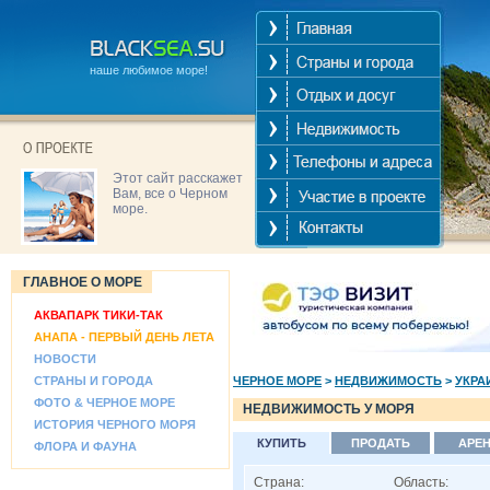
наше любимое море!
Этот сайт расскажет
Вам, все о Черном
море.
ГЛАВНОЕ О МОРЕ
АКВАПАРК ТИКИ-ТАК
АНАПА - ПЕРВЫЙ ДЕНЬ ЛЕТА
НОВОСТИ
СТРАНЫ И ГОРОДА
ЧЕРНОЕ МОРЕ
>
НЕДВИЖИМОСТЬ
>
УКРА
ФОТО & ЧЕРНОЕ МОРЕ
НЕДВИЖИМОСТЬ У МОРЯ
ИСТОРИЯ ЧЕРНОГО МОРЯ
КУПИТЬ
ПРОДАТЬ
АРЕ
ФЛОРА И ФАУНА
Страна:
Область: