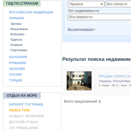
ГИД ПО СТРАНАМ
Тип недвижимости:
РОССИЙСКАЯ ФЕДЕРАЦИЯ
УКРАИНА
Затока
Ильичевск
Все предложения
Коблево
Одесса
Очаков
Сергеевка
БОЛГАРИЯ
Результат поиска недвижим
РУМЫНИЯ
АБХАЗИЯ
ГРУЗИЯ
ПРОДАМ ЭЛЛИНГ В
ТУРЦИЯ
Украина
,
Республика
S общая - 96 м² , море - 
ОТДЫХ НА МОРЕ
Всего предложений:
1
КАТАЛОГ ГОСТИНИЦ
ПОИСК ТУРА
ОТДЫХ С ЛЕЧЕНИЕМ
ДЕТСКИЙ ОТДЫХ
ГОСТЕВЫЕ ДОМА