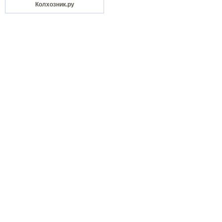
Колхозник.ру
Портал "
Черное море
" © 2007-09 гг.
Главная
|
Страны и города
|
Отдых н
Фото & Черное море
|
Реклама
|
Кон
Создан
anapa-design.ru