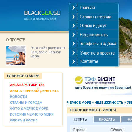
наше любимое море!
Этот сайт расскажет
Вам, все о Черном
море.
ГЛАВНОЕ О МОРЕ
АКВАПАРК ТИКИ-ТАК
АНАПА - ПЕРВЫЙ ДЕНЬ ЛЕТА
НОВОСТИ
СТРАНЫ И ГОРОДА
ЧЕРНОЕ МОРЕ
>
НЕДВИЖИМОСТЬ
>
УК
ФОТО & ЧЕРНОЕ МОРЕ
НЕДВИЖИМОСТЬ У МОРЯ
ИСТОРИЯ ЧЕРНОГО МОРЯ
КУПИТЬ
ПРОДАТЬ
А
ФЛОРА И ФАУНА
Страна:
Область: