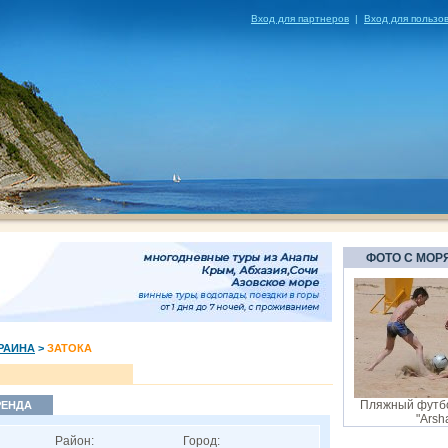
Вход для партнеров
|
Вход для пользо
ФОТО С МОР
РАИНА
>
ЗАТОКА
Пляжный футбо
РЕНДА
"Arsh
Район:
Город: