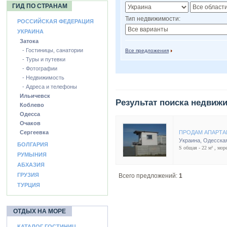
ГИД ПО СТРАНАМ
Тип недвижимости:
РОССИЙСКАЯ ФЕДЕРАЦИЯ
УКРАИНА
Затока
- Гостиницы, санатории
Все предложения
- Туры и путевки
- Фотографии
- Недвижимость
- Адреса и телефоны
Ильичевск
Результат поиска недвиж
Коблево
Одесса
Очаков
Сергеевка
ПРОДАМ АПАРТА
Украина
,
Одесская
БОЛГАРИЯ
S общая - 22 м² , море
РУМЫНИЯ
АБХАЗИЯ
ГРУЗИЯ
Всего предложений:
1
ТУРЦИЯ
ОТДЫХ НА МОРЕ
КАТАЛОГ ГОСТИНИЦ