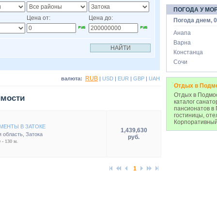
ПОГОДА У МО
Цена от:
Цена до:
Погода днем, 0
Анапа
Варна
Констанца
Сочи
RUB
валюта:
|
USD
|
EUR
|
GBP
|
UAH
Отдых в Подм
Отдых в Подмос
имости
каталог санато
пансионатов в 
гостиницы, оте
Корпоративный
МЕНТЫ В ЗАТОКЕ
1,439,630
 область
,
Затока
руб.
 - 130 м.
1