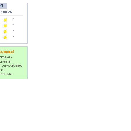
РЯ
7.08.26
°
°
°
°
осковье!
ковье -
риев и
Подмосковье,
ли.
 отдых.