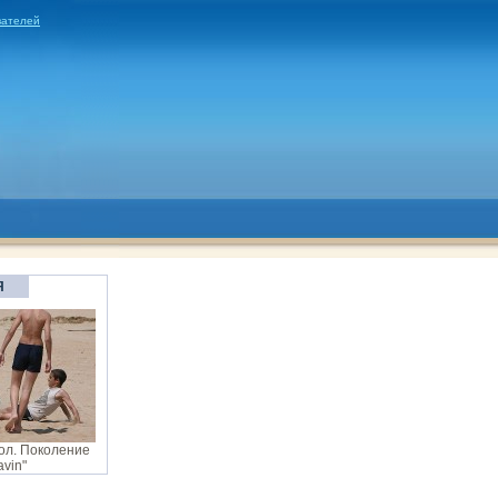
вателей
Я
л. Поколение
avin"