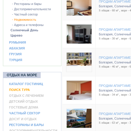
ПРОДАМ АПАРТАМЕ
- Рестораны и бары
Болгария
,
Солнечный
- Достопримечательности
S общая - 60 м² , море - 
- Частный сектор
- Недвижимость
- Адреса и телефоны
ПРОДАМ АПАРТАМЕ
Солнечный День
Болгария
,
Солнечный
Царево
S общая - 30 м² , море - 
РУМЫНИЯ
АБХАЗИЯ
ГРУЗИЯ
ПРОДАМ АПАРТАМЕ
ТУРЦИЯ
Болгария
,
Солнечный
S общая - 46 м² , море - 
ОТДЫХ НА МОРЕ
КАТАЛОГ ГОСТИНИЦ
ПРОДАМ АПАРТАМЕ
ПОИСК ТУРА
Болгария
,
Солнечный
S общая - 34 м² , море - 
ОТДЫХ С ЛЕЧЕНИЕМ
ДЕТСКИЙ ОТДЫХ
ГОСТЕВЫЕ ДОМА
ЧАСТНЫЙ СЕКТОР
ПРОДАМ АПАРТАМЕ
Болгария
,
Солнечный
ДОСУГ И ОТДЫХ
S общая - 63 м² , море - 
РЕСТОРАНЫ И БАРЫ
ДОСТОПРИМЕЧАТЕЛЬНОСТИ