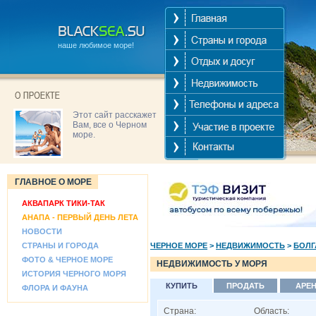
наше любимое море!
Этот сайт расскажет
Вам, все о Черном
море.
ГЛАВНОЕ О МОРЕ
АКВАПАРК ТИКИ-ТАК
АНАПА - ПЕРВЫЙ ДЕНЬ ЛЕТА
НОВОСТИ
СТРАНЫ И ГОРОДА
ЧЕРНОЕ МОРЕ
>
НЕДВИЖИМОСТЬ
>
БОЛГ
ФОТО & ЧЕРНОЕ МОРЕ
НЕДВИЖИМОСТЬ У МОРЯ
ИСТОРИЯ ЧЕРНОГО МОРЯ
КУПИТЬ
ПРОДАТЬ
АРЕ
ФЛОРА И ФАУНА
Страна:
Область: