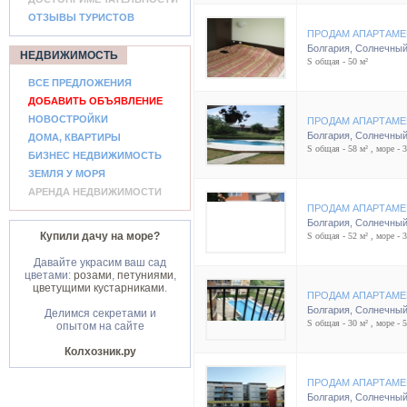
ОТЗЫВЫ ТУРИСТОВ
ПРОДАМ АПАРТАМЕ
Болгария
,
Солнечный
НЕДВИЖИМОСТЬ
S общая - 50 м²
ВСЕ ПРЕДЛОЖЕНИЯ
ДОБАВИТЬ ОБЪЯВЛЕНИЕ
НОВОСТРОЙКИ
ПРОДАМ АПАРТАМЕ
Болгария
,
Солнечный
ДОМА, КВАРТИРЫ
S общая - 58 м² , море - 
БИЗНЕС НЕДВИЖИМОСТЬ
ЗЕМЛЯ У МОРЯ
АРЕНДА НЕДВИЖИМОСТИ
ПРОДАМ АПАРТАМЕ
Болгария
,
Солнечный
Купили дачу на море?
S общая - 52 м² , море - 
Давайте украсим ваш сад
цветами:
розами
,
петуниями
,
цветущими кустарниками
.
ПРОДАМ АПАРТАМЕ
Болгария
,
Солнечный
Делимся секретами и
S общая - 30 м² , море - 
опытом на сайте
Колхозник.ру
ПРОДАМ АПАРТАМЕ
Болгария
,
Солнечный