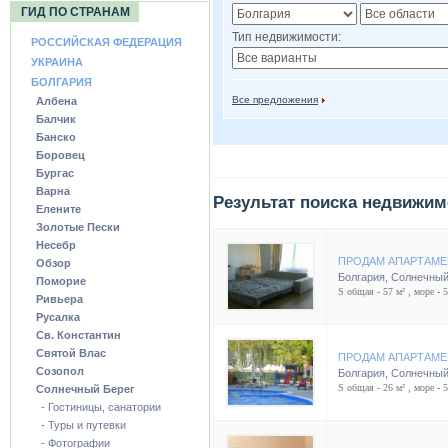
ГИД ПО СТРАНАМ
Тип недвижимости:
РОССИЙСКАЯ ФЕДЕРАЦИЯ
УКРАИНА
БОЛГАРИЯ
Все предложения
Албена
Балчик
Банско
Боровец
Бургас
Варна
Результат поиска недвижим
Елените
Золотые Пески
Несебр
ПРОДАМ АПАРТАМЕ
Обзор
Болгария
,
Солнечный
Поморие
S общая - 57 м² , море - 
Ривьера
Русалка
Св. Константин
Святой Влас
ПРОДАМ АПАРТАМЕ
Созопол
Болгария
,
Солнечный
S общая - 26 м² , море - 
Солнечный Берег
- Гостиницы, санатории
- Туры и путевки
- Фотографии