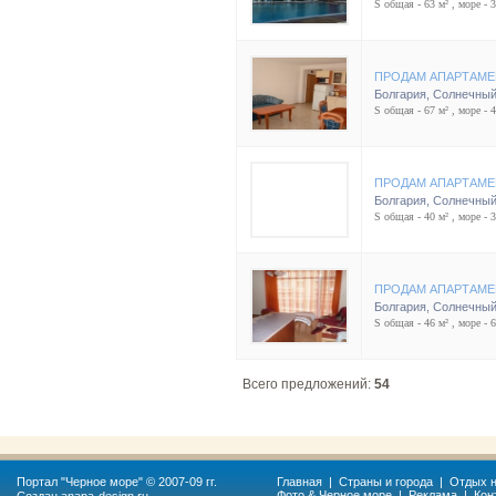
S общая - 63 м² , море - 
ПРОДАМ АПАРТАМЕ
Болгария
,
Солнечный
S общая - 67 м² , море - 
ПРОДАМ АПАРТАМЕ
Болгария
,
Солнечный
S общая - 40 м² , море - 
ПРОДАМ АПАРТАМЕ
Болгария
,
Солнечный
S общая - 46 м² , море - 
Всего предложений:
54
Портал "
Черное море
" © 2007-09 гг.
Главная
|
Страны и города
|
Отдых н
Фото & Черное море
|
Реклама
|
Кон