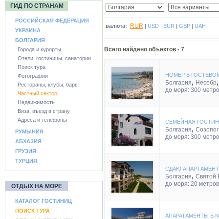
ГИД ПО СТРАНАМ
РОССИЙСКАЯ ФЕДЕРАЦИЯ
RUR
валюта:
|
USD
|
EUR
|
GBP
|
UAH
УКРАИНА
БОЛГАРИЯ
Всего найдено объектов -
7
Города и курорты
Отели, гостиницы, санатории
Поиск тура
НОМЕР В ГОСТЕВОМ
Фотографии
,
Болгария
Несебр
Рестораны, клубы, бары
до моря: 300 метр
Частный сектор
Недвижимость
Виза, въезд в страну
Адреса и телефоны
СЕМЕЙНАЯ ГОСТИН
,
Болгария
Созопо
РУМЫНИЯ
до моря: 300 метр
АБХАЗИЯ
ГРУЗИЯ
ТУРЦИЯ
СДАЮ АПАРТАМЕНТЫ
,
Болгария
Святой 
до моря: 20 метров
ОТДЫХ НА МОРЕ
КАТАЛОГ ГОСТИНИЦ
ПОИСК ТУРА
АПАРАТАМЕНТЫ В К