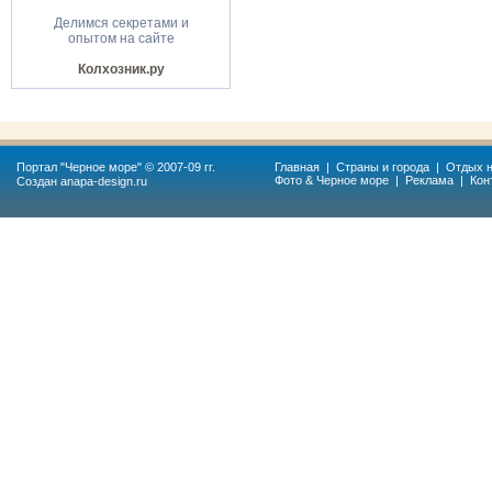
Делимся секретами и
опытом на сайте
Колхозник.ру
Портал "
Черное море
" © 2007-09 гг.
Главная
|
Страны и города
|
Отдых н
Фото & Черное море
|
Реклама
|
Кон
Создан
anapa-design.ru