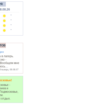
РЯ
8.08.26
°
°
°
°
ТОВ
дко
 в лагерь.
зко -
. Вообщем мне
ось.
...
Эльвира, 08.08.07
осковье!
ковье -
риев и
Подмосковье,
ли.
 отдых.