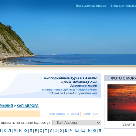
Вход для партнеров
|
Вход для пользо
ФОТО С МОР
УМЫНИЯ
>
КАП АВРОРА
|
|
все отели
отзывы
поиск тура
ировать по стране (курорту):
Закат в
|
|
|
|
|
|
|
|
|
|
|
|
|
|
|
|
|
|
|
И
К
Л
М
Н
О
П
Р
С
Т
У
Ф
Х
Ц
Ч
Ш
Щ
Э
Ю
Я