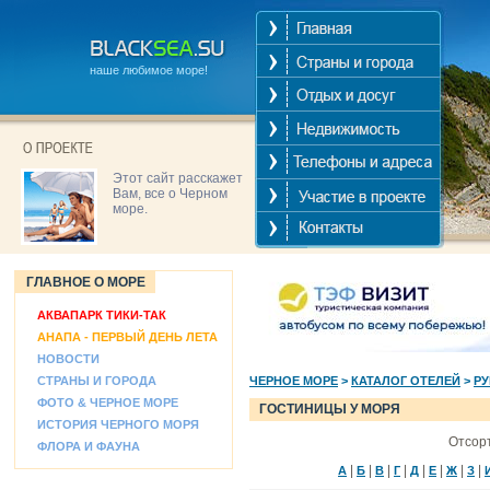
наше любимое море!
Этот сайт расскажет
Вам, все о Черном
море.
ГЛАВНОЕ О МОРЕ
АКВАПАРК ТИКИ-ТАК
АНАПА - ПЕРВЫЙ ДЕНЬ ЛЕТА
НОВОСТИ
СТРАНЫ И ГОРОДА
ЧЕРНОЕ МОРЕ
>
КАТАЛОГ ОТЕЛЕЙ
>
Р
ФОТО & ЧЕРНОЕ МОРЕ
ГОСТИНИЦЫ У МОРЯ
ИСТОРИЯ ЧЕРНОГО МОРЯ
Отсорт
ФЛОРА И ФАУНА
|
|
|
|
|
|
|
|
А
Б
В
Г
Д
Е
Ж
З