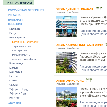
ГИД ПО СТРАНАМ
ОТЕЛЬ ДИАМАНТ / DIAMANT
РОССИЙСКАЯ ФЕДЕРАЦИЯ
Румыния
,
Кап Аврора
УКРАИНА
Отель в Румынии Ди
БОЛГАРИЯ
отеле к Вашим услу
Отель принимает го
РУМЫНИЯ
Брашов
Расстояние до моря
Венус
Цена в августе по з
Кап Аврора
- Гостиницы, санатории
ОТЕЛЬ КАЛИФОРНИЯ / CALIFORNIA
- Туры и путевки
Румыния
,
Кап Аврора
- Фотографии
Отель Калифорния /
- Недвижимость
Аврора в 10 метрах
- Адреса и телефоны
стандартных услуг.
Констанца
Расстояние до моря
Мамая
Цена в августе по з
Мангалия
Нептун
Олимп
ОТЕЛЬ ОНИКС / ONIX
Румыния
,
Кап Аврора
Сатурн
Отель Оникс / Onix 
Эфорие Норд
города Мангалия. Э
Эфорие Суд
в южной части румы
Юпитер
Расстояние до моря
АБХАЗИЯ
Цена в августе по з