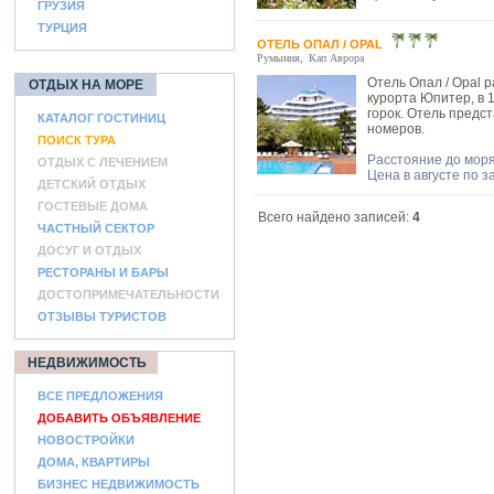
ГРУЗИЯ
ТУРЦИЯ
ОТЕЛЬ ОПАЛ / OPAL
Румыния
,
Кап Аврора
Отель Опал / Opal р
ОТДЫХ НА МОРЕ
курорта Юпитер, в 
горок. Отель предс
КАТАЛОГ ГОСТИНИЦ
номеров.
ПОИСК ТУРА
Расстояние до моря
ОТДЫХ С ЛЕЧЕНИЕМ
Цена в августе по з
ДЕТСКИЙ ОТДЫХ
ГОСТЕВЫЕ ДОМА
Всего найдено записей:
4
ЧАСТНЫЙ СЕКТОР
ДОСУГ И ОТДЫХ
РЕСТОРАНЫ И БАРЫ
ДОСТОПРИМЕЧАТЕЛЬНОСТИ
ОТЗЫВЫ ТУРИСТОВ
НЕДВИЖИМОСТЬ
ВСЕ ПРЕДЛОЖЕНИЯ
ДОБАВИТЬ ОБЪЯВЛЕНИЕ
НОВОСТРОЙКИ
ДОМА, КВАРТИРЫ
БИЗНЕС НЕДВИЖИМОСТЬ