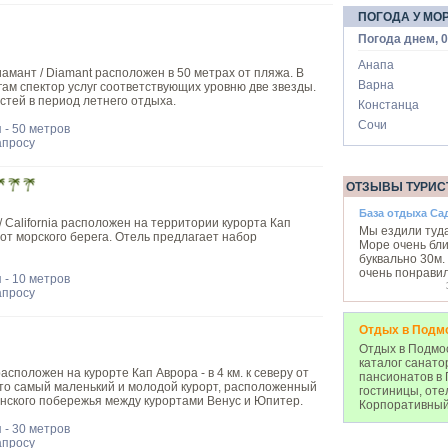
ПОГОДА У МО
Погода днем, 0
Анапа
амант / Diamant расположен в 50 метрах от пляжа. В
Варна
гам спектор услуг соответствующих уровню две звезды.
стей в период летнего отдыха.
Констанца
Сочи
 - 50 метров
апросу
ОТЗЫВЫ ТУРИС
База отдыха Са
 California расположен на территории курорта Кап
Мы ездили туда
 от морского берега. Отель предлагает набор
Море очень бли
буквально 30м
очень понравил
 - 10 метров
апросу
Отдых в Подм
Отдых в Подмос
каталог санато
расположен на курорте Кап Аврора - в 4 км. к северу от
пансионатов в 
то самый маленький и молодой курорт, расположенный
гостиницы, оте
нского побережья между курортами Венус и Юпитер.
Корпоративный
 - 30 метров
апросу