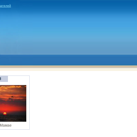
вателей
Я
 Мамае