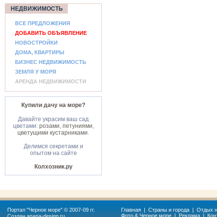
НЕДВИЖИМОСТЬ
ВСЕ ПРЕДЛОЖЕНИЯ
ДОБАВИТЬ ОБЪЯВЛЕНИЕ
НОВОСТРОЙКИ
ДОМА, КВАРТИРЫ
БИЗНЕС НЕДВИЖИМОСТЬ
ЗЕМЛЯ У МОРЯ
АРЕНДА НЕДВИЖИМОСТИ
Купили дачу на море?
Давайте украсим ваш сад
цветами:
розами
,
петуниями
,
цветущими кустарниками
.
Делимся секретами и
опытом на сайте
Колхозник.ру
Портал "
Черное море
" © 2007-09 гг.
Главная
|
Страны и города
|
Отдых н
Фото & Черное море
|
Реклама
|
Кон
Создан
anapa-design.ru