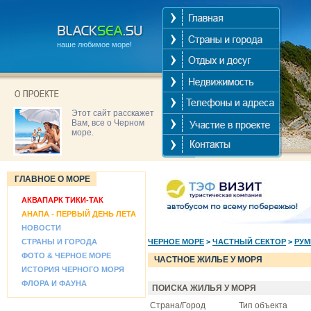
наше любимое море!
Этот сайт расскажет
Вам, все о Черном
море.
ГЛАВНОЕ О МОРЕ
АКВАПАРК ТИКИ-ТАК
АНАПА - ПЕРВЫЙ ДЕНЬ ЛЕТА
НОВОСТИ
СТРАНЫ И ГОРОДА
ЧЕРНОЕ МОРЕ
>
ЧАСТНЫЙ СЕКТОР
>
РУ
ФОТО & ЧЕРНОЕ МОРЕ
ЧАСТНОЕ ЖИЛЬЕ У МОРЯ
ИСТОРИЯ ЧЕРНОГО МОРЯ
ФЛОРА И ФАУНА
ПОИСКА ЖИЛЬЯ У МОРЯ
Страна/Город
Тип объекта