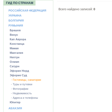
ГИД ПО СТРАНАМ
Всего найдено записей:
0
РОССИЙСКАЯ ФЕДЕРАЦИЯ
УКРАИНА
БОЛГАРИЯ
РУМЫНИЯ
Брашов
Венус
Кап Аврора
Констанца
Мамая
Мангалия
Нептун
Олимп
Сатурн
Эфорие Норд
Эфорие Суд
- Гостиницы, санатории
- Туры и путевки
- Фотографии
- Недвижимость
- Адреса и телефоны
Юпитер
АБХАЗИЯ