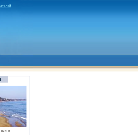
вателей
Я
 пляж