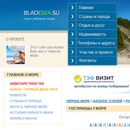
наше любимое море!
Этот сайт расскажет
Вам, все о Черном
море.
ГЛАВНОЕ О МОРЕ
АКВАПАРК ТИКИ-ТАК
АНАПА - ПЕРВЫЙ ДЕНЬ ЛЕТА
НОВОСТИ
СТРАНЫ И ГОРОДА
ЧЕРНОЕ МОРЕ
>
КАТАЛОГ ОТЕЛЕЙ
>
Р
ФОТО & ЧЕРНОЕ МОРЕ
ГОСТИНИЦЫ У МОРЯ
ИСТОРИЯ ЧЕРНОГО МОРЯ
Отсорт
ФЛОРА И ФАУНА
|
|
|
|
|
|
|
|
А
Б
В
Г
Д
Е
Ж
З