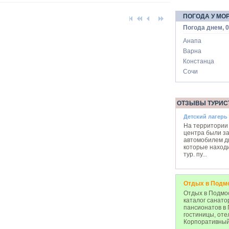
ПОГОДА У МО
Погода днем, 0
Анапа
Варна
Констанца
Сочи
ОТЗЫВЫ ТУРИС
Детский лагерь
На территории 
центра были з
автомобилем д
которые наход
тур. пу
...
Отдых в Подм
Отдых в Подмос
каталог санато
пансионатов в 
гостиницы, оте
Корпоративный