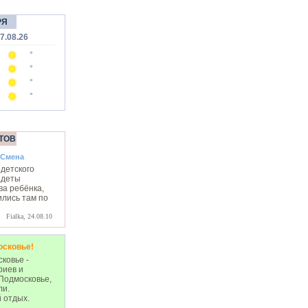
РЯ
7.08.26
°
°
°
°
ТОВ
 Смена
детского
адеты
ва ребёнка,
ились там по
Fialka, 24.08.10
осковье!
ковье -
риев и
Подмосковье,
ли.
 отдых.