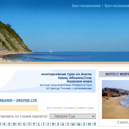
Вход для партнеров
|
Вход для пользо
ФОТО С МОР
УМЫНИЯ
>
ЭФОРИЕ СУД
|
|
все отели
отзывы
поиск тура
ировать по стране (курорту):
Синоп,
|
|
|
|
|
|
|
|
|
|
|
|
|
|
|
|
|
|
|
И
К
Л
М
Н
О
П
Р
С
Т
У
Ф
Х
Ц
Ч
Ш
Щ
Э
Ю
Я