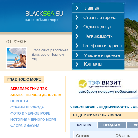
наше любимое море!
Этот сайт расскажет
Вам, все о Черном
море.
ГЛАВНОЕ О МОРЕ
АКВАПАРК ТИКИ-ТАК
АНАПА - ПЕРВЫЙ ДЕНЬ ЛЕТА
НОВОСТИ
СТРАНЫ И ГОРОДА
ЧЕРНОЕ МОРЕ
>
НЕДВИЖИМОСТЬ
>
АБ
ФОТО & ЧЕРНОЕ МОРЕ
НЕДВИЖИМОСТЬ У МОРЯ
ИСТОРИЯ ЧЕРНОГО МОРЯ
КУПИТЬ
ПРОДАТЬ
А
ФЛОРА И ФАУНА
Страна:
Область: