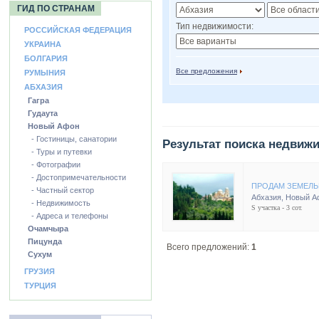
ГИД ПО СТРАНАМ
Тип недвижимости:
РОССИЙСКАЯ ФЕДЕРАЦИЯ
УКРАИНА
БОЛГАРИЯ
Все предложения
РУМЫНИЯ
АБХАЗИЯ
Гагра
Гудаута
Новый Афон
- Гостиницы, санатории
Результат поиска недвиж
- Туры и путевки
- Фотографии
- Достопримечательности
ПРОДАМ ЗЕМЕЛЬ
- Частный сектор
Абхазия
,
Новый А
- Недвижимость
S участка - 3 сот.
- Адреса и телефоны
Очамчыра
Пицунда
Всего предложений:
1
Сухум
ГРУЗИЯ
ТУРЦИЯ