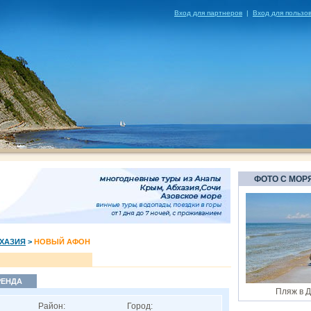
Вход для партнеров
|
Вход для пользо
ФОТО С МОР
ХАЗИЯ
>
НОВЫЙ АФОН
РЕНДА
Пляж в 
Район:
Город: