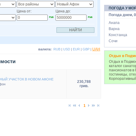
ПОГОДА У МО
Цена от:
Цена до:
Погода днем, 0
Анапа
Варна
Констанца
Сочи
UAH
валюта:
RUB
|
USD
|
EUR
|
GBP
|
Отдых в Подм
имости
Отдых в Подмос
каталог санато
пансионатов в 
гостиницы, оте
Корпоративный
НЫЙ УЧАСТОК В НОВОМ АФОНЕ
230,788
фон
грив.
1