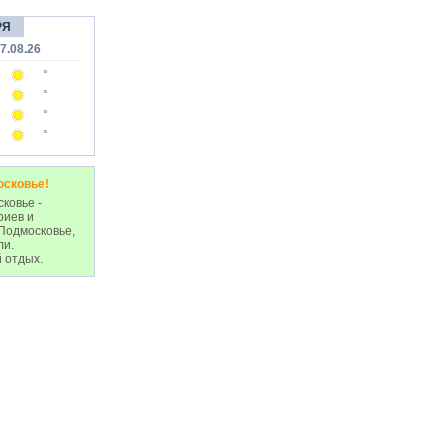
РЯ
7.08.26
°
°
°
°
осковье!
ковье -
риев и
Подмосковье,
ли.
 отдых.