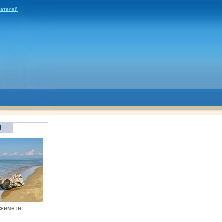
вателей
Я
Джемете