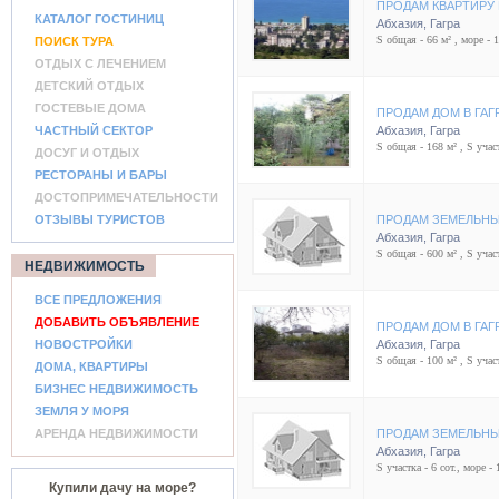
ПРОДАМ КВАРТИРУ 
КАТАЛОГ ГОСТИНИЦ
Абхазия
,
Гагра
S общая - 66 м² , море - 
ПОИСК ТУРА
ОТДЫХ С ЛЕЧЕНИЕМ
ДЕТСКИЙ ОТДЫХ
ГОСТЕВЫЕ ДОМА
ПРОДАМ ДОМ В ГАГ
ЧАСТНЫЙ СЕКТОР
Абхазия
,
Гагра
S общая - 168 м² , S участ
ДОСУГ И ОТДЫХ
РЕСТОРАНЫ И БАРЫ
ДОСТОПРИМЕЧАТЕЛЬНОСТИ
ОТЗЫВЫ ТУРИСТОВ
ПРОДАМ ЗЕМЕЛЬНЫЙ
Абхазия
,
Гагра
S общая - 600 м² , S участ
НЕДВИЖИМОСТЬ
ВСЕ ПРЕДЛОЖЕНИЯ
ДОБАВИТЬ ОБЪЯВЛЕНИЕ
ПРОДАМ ДОМ В ГАГ
НОВОСТРОЙКИ
Абхазия
,
Гагра
S общая - 100 м² , S участ
ДОМА, КВАРТИРЫ
БИЗНЕС НЕДВИЖИМОСТЬ
ЗЕМЛЯ У МОРЯ
АРЕНДА НЕДВИЖИМОСТИ
ПРОДАМ ЗЕМЕЛЬНЫЙ
Абхазия
,
Гагра
S участка - 6 сот., море - 
Купили дачу на море?