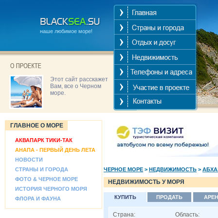
наше любимое море!
Этот сайт расскажет
Вам, все о Черном
море.
ГЛАВНОЕ О МОРЕ
АКВАПАРК ТИКИ-ТАК
АНАПА - ПЕРВЫЙ ДЕНЬ ЛЕТА
НОВОСТИ
СТРАНЫ И ГОРОДА
ЧЕРНОЕ МОРЕ
>
НЕДВИЖИМОСТЬ
>
АБХА
ФОТО & ЧЕРНОЕ МОРЕ
НЕДВИЖИМОСТЬ У МОРЯ
ИСТОРИЯ ЧЕРНОГО МОРЯ
КУПИТЬ
ПРОДАТЬ
АРЕ
ФЛОРА И ФАУНА
Страна:
Область: