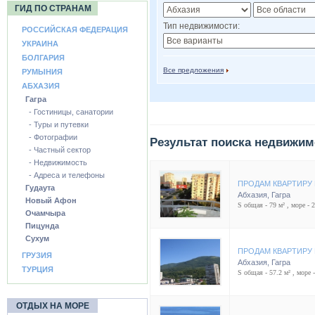
ГИД ПО СТРАНАМ
Тип недвижимости:
РОССИЙСКАЯ ФЕДЕРАЦИЯ
УКРАИНА
БОЛГАРИЯ
Все предложения
РУМЫНИЯ
АБХАЗИЯ
Гагра
- Гостиницы, санатории
- Туры и путевки
- Фотографии
Результат поиска недвижим
- Частный сектор
- Недвижимость
- Адреса и телефоны
ПРОДАМ КВАРТИРУ 
Гудаута
Абхазия
,
Гагра
Новый Афон
S общая - 79 м² , море - 
Очамчыра
Пицунда
Сухум
ПРОДАМ КВАРТИРУ 
ГРУЗИЯ
Абхазия
,
Гагра
ТУРЦИЯ
S общая - 57.2 м² , море 
ОТДЫХ НА МОРЕ