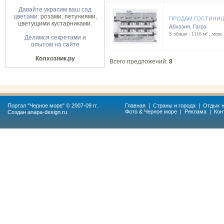
Давайте украсим ваш сад
цветами:
розами
,
петуниями
,
ПРОДАМ ГОСТИНИЦУ
цветущими кустарниками
.
Абхазия
,
Гагра
S общая - 1116 м² , море 
Делимся секретами и
опытом на сайте
Колхозник.ру
Всего предложений:
8
Портал "
Черное море
" © 2007-09 гг.
Главная
|
Страны и города
|
Отдых н
Фото & Черное море
|
Реклама
|
Кон
Создан
anapa-design.ru