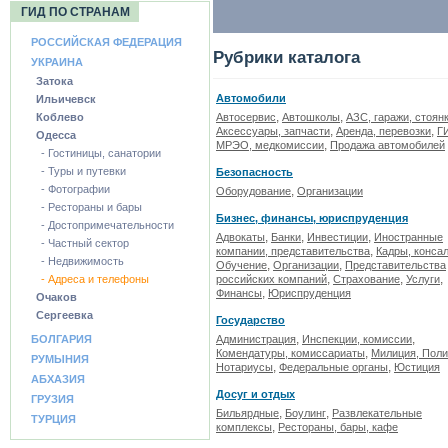
ГИД ПО СТРАНАМ
РОССИЙСКАЯ ФЕДЕРАЦИЯ
Рубрики каталога
УКРАИНА
Затока
Автомобили
Ильичевск
,
,
Коблево
Автосервис
Автошколы
АЗС, гаражи, стоян
,
,
Аксессуары, запчасти
Аренда, перевозки
Г
Одесса
,
МРЭО, медкомиссии
Продажа автомобилей
- Гостиницы, санатории
- Туры и путевки
Безопасность
- Фотографии
,
Оборудование
Организации
- Рестораны и бары
Бизнес, финансы, юриспруденция
- Достопримечательности
,
,
,
Адвокаты
Банки
Инвестиции
Иностранные
- Частный сектор
,
компании, представительства
Кадры, консал
- Недвижимость
,
,
Обучение
Организации
Представительства
,
,
,
- Адреса и телефоны
российских компаний
Страхование
Услуги
,
Финансы
Юриспруденция
Очаков
Сергеевка
Государство
,
,
БОЛГАРИЯ
Администрация
Инспекции, комиссии
,
Комендатуры, комиссариаты
Милиция, Пол
РУМЫНИЯ
,
,
Нотариусы
Федеральные органы
Юстиция
АБХАЗИЯ
Досуг и отдых
ГРУЗИЯ
,
,
Бильярдные
Боулинг
Развлекательные
ТУРЦИЯ
,
комплексы
Рестораны, бары, кафе