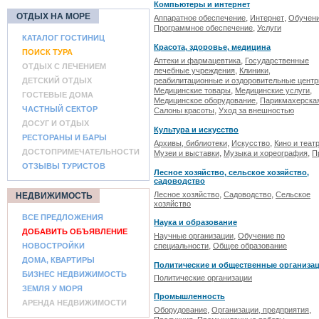
Компьютеры и интернет
ОТДЫХ НА МОРЕ
,
,
Аппаратное обеспечение
Интернет
Обучен
,
Программное обеспечение
Услуги
КАТАЛОГ ГОСТИНИЦ
Красота, здоровье, медицина
ПОИСК ТУРА
,
Аптеки и фармацевтика
Государственные
ОТДЫХ С ЛЕЧЕНИЕМ
,
лечебные учреждения
Клиники,
ДЕТСКИЙ ОТДЫХ
реабилитационные и оздоровительные цент
,
,
Медицинские товары
Медицинские услуги
ГОСТЕВЫЕ ДОМА
,
Медицинское оборудование
Парикмахерска
ЧАСТНЫЙ СЕКТОР
,
Салоны красоты
Уход за внешностью
ДОСУГ И ОТДЫХ
Культура и искусство
РЕСТОРАНЫ И БАРЫ
,
,
Архивы, библиотеки
Искусство
Кино и теат
ДОСТОПРИМЕЧАТЕЛЬНОСТИ
,
,
Музеи и выставки
Музыка и хореография
П
ОТЗЫВЫ ТУРИСТОВ
Лесное хозяйство, сельское хозяйство,
садоводство
,
,
Лесное хозяйство
Садоводство
Сельское
НЕДВИЖИМОСТЬ
хозяйство
ВСЕ ПРЕДЛОЖЕНИЯ
Наука и образование
ДОБАВИТЬ ОБЪЯВЛЕНИЕ
,
Научные организации
Обучение по
,
НОВОСТРОЙКИ
специальности
Общее образование
ДОМА, КВАРТИРЫ
Политические и общественные организа
БИЗНЕС НЕДВИЖИМОСТЬ
Политические организации
ЗЕМЛЯ У МОРЯ
Промышленность
АРЕНДА НЕДВИЖИМОСТИ
,
,
Оборудование
Организации, предприятия