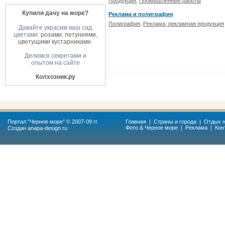
,
Продукция
Промышленные работы
Купили дачу на море?
Реклама и полиграфия
,
Полиграфия
Реклама, рекламная продукция
Давайте украсим ваш сад
цветами:
розами
,
петуниями
,
цветущими кустарниками
.
Делимся секретами и
опытом на сайте
Колхозник.ру
Портал "
Черное море
" © 2007-09 гг.
Главная
|
Страны и города
|
Отдых н
Фото & Черное море
|
Реклама
|
Кон
Создан
anapa-design.ru