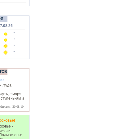
РЯ
7.08.26
°
°
°
°
ТОВ
мос
, туда
уть, с моря
 ступенькам и
Михаил , 30.08.10
осковье!
ковье -
риев и
Подмосковье,