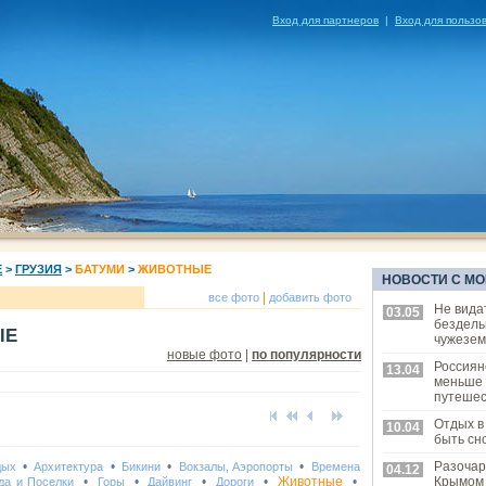
Вход для партнеров
|
Вход для пользо
Е
>
ГРУЗИЯ
>
БАТУМИ
>
ЖИВОТНЫЕ
НОВОСТИ С МО
|
все фото
добавить фото
Не вида
03.05
бездель
ЫЕ
чужезем
новые фото
|
по популярности
Россиян
13.04
меньше
путешес
Отдых в
10.04
быть сн
•
•
•
•
Разочар
дых
Архитектура
Бикини
Вокзалы, Аэропорты
Времена
04.12
•
•
•
•
Животные
•
Крымом
да и Поселки
Горы
Дайвинг
Дороги