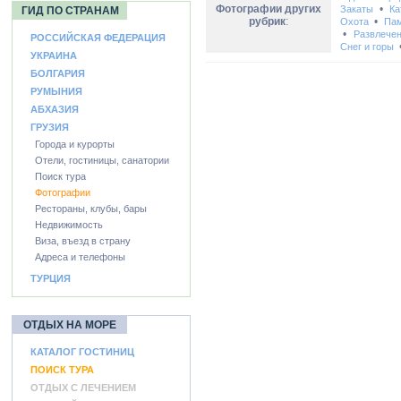
Фотографии других
•
Закаты
Ка
ГИД ПО СТРАНАМ
рубрик
:
•
Охота
Пам
•
Развлече
РОССИЙСКАЯ ФЕДЕРАЦИЯ
Снег и горы
УКРАИНА
БОЛГАРИЯ
РУМЫНИЯ
АБХАЗИЯ
ГРУЗИЯ
Города и курорты
Отели, гостиницы, санатории
Поиск тура
Фотографии
Рестораны, клубы, бары
Недвижимость
Виза, въезд в страну
Адреса и телефоны
ТУРЦИЯ
ОТДЫХ НА МОРЕ
КАТАЛОГ ГОСТИНИЦ
ПОИСК ТУРА
ОТДЫХ С ЛЕЧЕНИЕМ