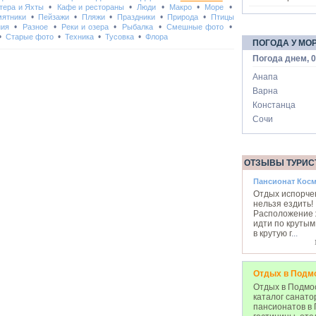
•
•
•
•
•
тера и Яхты
Кафе и рестораны
Люди
Макро
Море
•
•
•
•
•
ятники
Пейзажи
Пляжи
Праздники
Природа
Птицы
•
•
•
•
•
ния
Разное
Реки и озера
Рыбалка
Смешные фото
•
•
•
•
Старые фото
Техника
Тусовка
Флора
ПОГОДА У МО
Погода днем, 0
Анапа
Варна
Констанца
Сочи
ОТЗЫВЫ ТУРИС
Пансионат Кос
Отдых испорчен
нельзя ездить!
Расположение ж
идти по крутым
в крутую г
...
Отдых в Подм
Отдых в Подмос
каталог санато
пансионатов в 