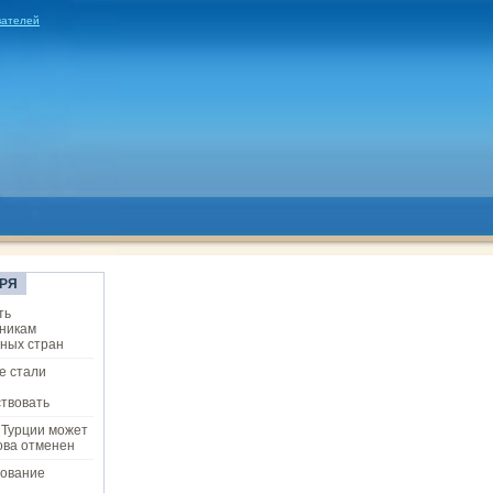
вателей
РЯ
ть
никам
ных стран
е стали
твовать
 Турции может
ова отменен
ование