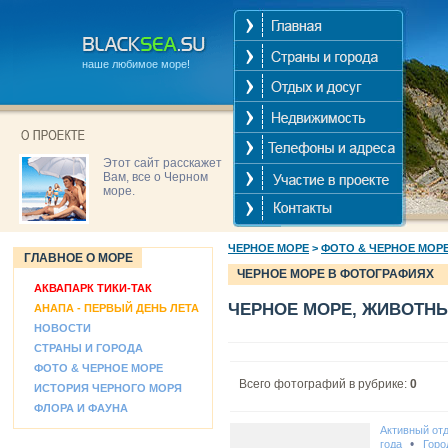
наше любимое море!
Этот сайт расскажет
Вам, все о Черном
море.
ЧЕРНОЕ МОРЕ
>
ФОТО & ЧЕРНОЕ МОР
ГЛАВНОЕ О МОРЕ
ЧЕРНОЕ МОРЕ В ФОТОГРАФИЯХ
АКВАПАРК ТИКИ-ТАК
ЧЕРНОЕ МОРЕ, ЖИВОТН
АНАПА - ПЕРВЫЙ ДЕНЬ ЛЕТА
НОВОСТИ
СТРАНЫ И ГОРОДА
ФОТО & ЧЕРНОЕ МОРЕ
Всего фотографий в рубрике:
0
ИСТОРИЯ ЧЕРНОГО МОРЯ
ФЛОРА И ФАУНА
Активный от
•
года
Горо