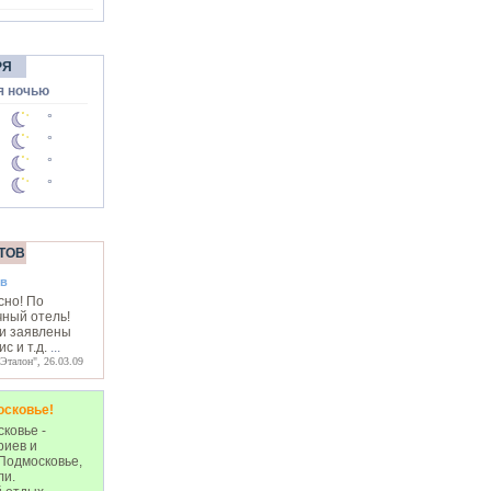
РЯ
я ночью
°
°
°
°
ТОВ
ев
сно! По
чный отель!
ги заявлены
с и т.д.
...
Эталон", 26.03.09
осковье!
ковье -
риев и
Подмосковье,
ли.