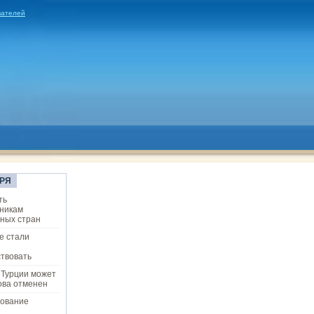
вателей
РЯ
ть
никам
ных стран
е стали
твовать
 Турции может
ова отменен
ование