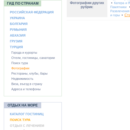
Фотографии других
•
Катера и 
ГИД ПО СТРАНАМ
рубрик
:
Памятники
Развлечения
РОССИЙСКАЯ ФЕДЕРАЦИЯ
•
Ст
и горы
УКРАИНА
БОЛГАРИЯ
РУМЫНИЯ
АБХАЗИЯ
ГРУЗИЯ
ТУРЦИЯ
Города и курорты
Отели, гостиницы, санатории
Поиск тура
Фотографии
Рестораны, клубы, бары
Недвижимость
Виза, въезд в страну
Адреса и телефоны
ОТДЫХ НА МОРЕ
КАТАЛОГ ГОСТИНИЦ
ПОИСК ТУРА
ОТДЫХ С ЛЕЧЕНИЕМ