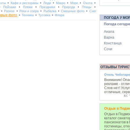
•
•
•
•
•
•
Яхты
Кафе и рестораны
Люди
Макро
Море
Охота
•
•
•
•
•
•
Пейзажи
Пляжи
Праздники
Природа
Птицы
•
•
•
•
•
Разное
Реки и озера
Рыбалка
Смешные фото
Снег
арые фото
•
•
•
Техника
Тусовка
Флора
ПОГОДА У МО
Погода сегодн
Анапа
Варна
Констанца
Сочи
ОТЗЫВЫ ТУРИС
Отель Чеботар
Внимание! Опа
рекламе - отли
Слов нет! Услу
отличные, серви
КС "
Отдых в Подм
Отдых в Подмос
каталог санато
пансионатов в 
гостиницы, оте