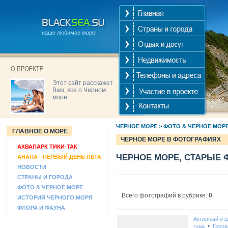
наше любимое море!
Этот сайт расскажет
Вам, все о Черном
море.
ЧЕРНОЕ МОРЕ
>
ФОТО & ЧЕРНОЕ МОР
ГЛАВНОЕ О МОРЕ
ЧЕРНОЕ МОРЕ В ФОТОГРАФИЯХ
АКВАПАРК ТИКИ-ТАК
ЧЕРНОЕ МОРЕ, СТАРЫЕ 
АНАПА - ПЕРВЫЙ ДЕНЬ ЛЕТА
НОВОСТИ
СТРАНЫ И ГОРОДА
ФОТО & ЧЕРНОЕ МОРЕ
Всего фотографий в рубрике:
0
ИСТОРИЯ ЧЕРНОГО МОРЯ
ФЛОРА И ФАУНА
Активный от
•
года
Город