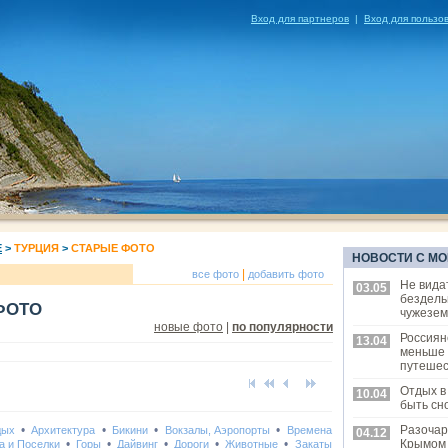
Вход для партнеров
|
Вход для пользо
Е
>
ТУРЦИЯ
>
СТАРЫЕ ФОТО
НОВОСТИ С МО
|
все фото
добавить фото
Не вида
03.05
бездель
ФОТО
чужезем
новые фото
|
по популярности
Россиян
13.04
меньше
путешес
Отдых в
10.04
быть сн
•
•
•
•
Разочар
дых
Архитектура
Бикини
Вокзалы, Аэропорты
Времена
04.12
•
•
•
•
•
Крымом
а и Поселки
Горы
Дайвинг
Дороги
Животные
Закаты