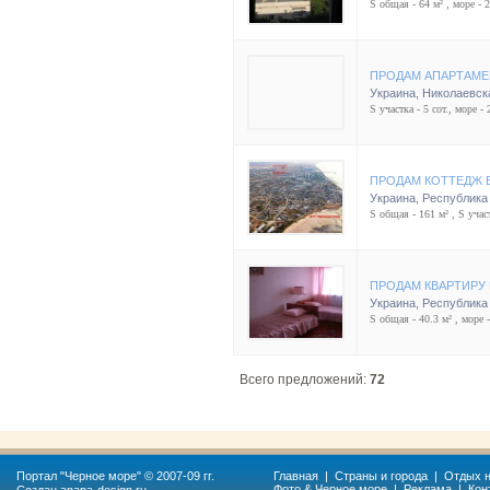
S общая - 64 м² , море - 
ПРОДАМ АПАРТАМЕ
Украина
,
Николаевск
S участка - 5 сот., море - 
ПРОДАМ КОТТЕДЖ 
Украина
,
Республика
S общая - 161 м² , S участ
ПРОДАМ КВАРТИРУ
Украина
,
Республика
S общая - 40.3 м² , море 
Всего предложений:
72
Портал "
Черное море
" © 2007-09 гг.
Главная
|
Страны и города
|
Отдых н
Фото & Черное море
|
Реклама
|
Кон