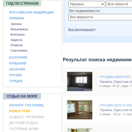
ГИД ПО СТРАНАМ
Тип недвижимости:
РОССИЙСКАЯ ФЕДЕРАЦИЯ
УКРАИНА
Затока
Ильичевск
Все предложения
Коблево
Одесса
Очаков
Сергеевка
БОЛГАРИЯ
Результат поиска недвижим
РУМЫНИЯ
АБХАЗИЯ
ГРУЗИЯ
ПРОДАМ КВАРТИРУ 
ТУРЦИЯ
Украина
,
Одесская о
S общая - 67 м² , море - 
ОТДЫХ НА МОРЕ
КАТАЛОГ ГОСТИНИЦ
ПРОДАМ ДОМ В ИЛ
Украина
,
Одесская о
ПОИСК ТУРА
S общая - 153 м² , S участ
ОТДЫХ С ЛЕЧЕНИЕМ
ДЕТСКИЙ ОТДЫХ
ГОСТЕВЫЕ ДОМА