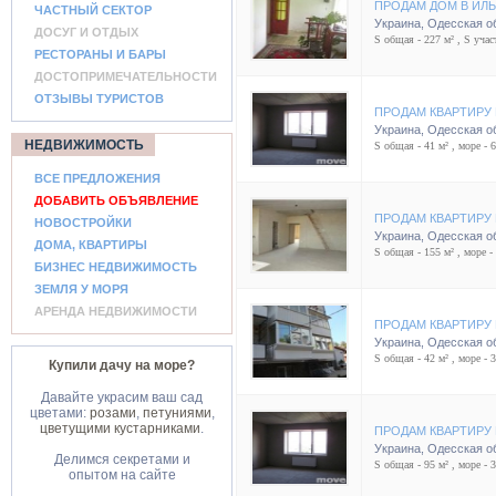
ПРОДАМ ДОМ В ИЛ
ЧАСТНЫЙ СЕКТОР
Украина
,
Одесская о
ДОСУГ И ОТДЫХ
S общая - 227 м² , S участ
РЕСТОРАНЫ И БАРЫ
ДОСТОПРИМЕЧАТЕЛЬНОСТИ
ОТЗЫВЫ ТУРИСТОВ
ПРОДАМ КВАРТИРУ 
Украина
,
Одесская о
НЕДВИЖИМОСТЬ
S общая - 41 м² , море - 
ВСЕ ПРЕДЛОЖЕНИЯ
ДОБАВИТЬ ОБЪЯВЛЕНИЕ
ПРОДАМ КВАРТИРУ 
НОВОСТРОЙКИ
Украина
,
Одесская о
ДОМА, КВАРТИРЫ
S общая - 155 м² , море -
БИЗНЕС НЕДВИЖИМОСТЬ
ЗЕМЛЯ У МОРЯ
АРЕНДА НЕДВИЖИМОСТИ
ПРОДАМ КВАРТИРУ 
Украина
,
Одесская о
S общая - 42 м² , море - 
Купили дачу на море?
Давайте украсим ваш сад
цветами:
розами
,
петуниями
,
цветущими кустарниками
.
ПРОДАМ КВАРТИРУ 
Украина
,
Одесская о
Делимся секретами и
S общая - 95 м² , море - 
опытом на сайте