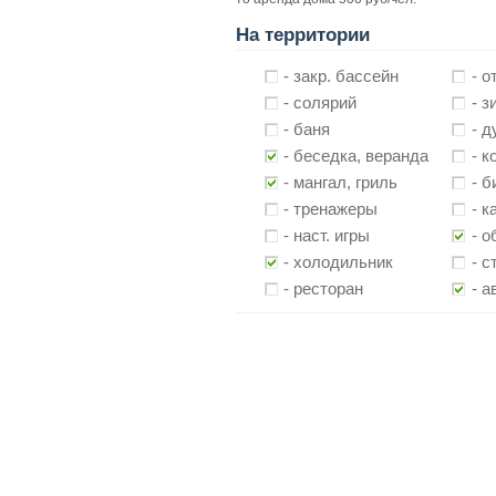
На территории
- закр. бассейн
- о
- солярий
- з
- баня
- 
- беседка, веранда
- 
- мангал, гриль
- 
- тренажеры
- к
- наст. игры
- о
- холодильник
- с
- ресторан
- а