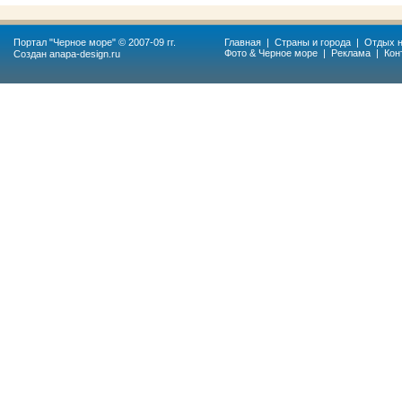
Портал "
Черное море
" © 2007-09 гг.
Главная
|
Страны и города
|
Отдых н
Фото & Черное море
|
Реклама
|
Кон
Создан
anapa-design.ru