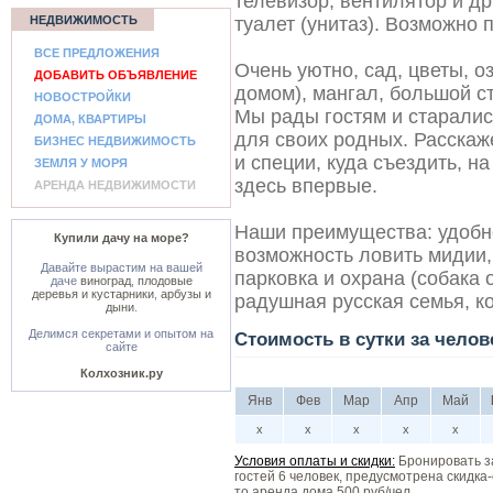
телевизор, вентилятор и др
НЕДВИЖИМОСТЬ
туалет (унитаз). Возможно 
ВСЕ ПРЕДЛОЖЕНИЯ
Очень уютно, сад, цветы, о
ДОБАВИТЬ ОБЪЯВЛЕНИЕ
домом), мангал, большой с
НОВОСТРОЙКИ
Мы рады гостям и старалис
ДОМА, КВАРТИРЫ
для своих родных. Расскаж
БИЗНЕС НЕДВИЖИМОСТЬ
и специи, куда съездить, н
ЗЕМЛЯ У МОРЯ
здесь впервые.
АРЕНДА НЕДВИЖИМОСТИ
Наши преимущества: удобн
Купили дачу на море?
возможность ловить мидии,
Давайте вырастим на вашей
парковка и охрана (собака 
даче
виноград
,
плодовые
деревья и кустарники
,
арбузы и
радушная русская семья, ко
дыни
.
Делимся секретами и опытом на
Стоимость в сутки за челов
сайте
Колхозник.ру
Янв
Фев
Мар
Апр
Май
х
х
х
х
х
Условия оплаты и скидки:
Бронировать за
гостей 6 человек, предусмотрена скидка-с
то аренда дома 500 руб/чел.