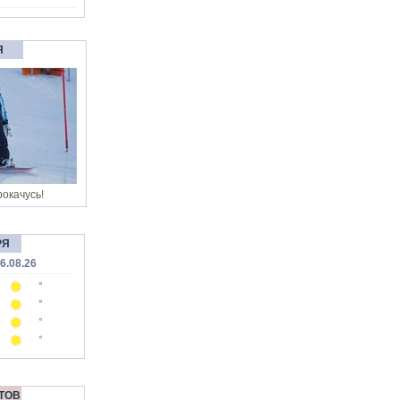
Я
окачусь!
РЯ
6.08.26
°
°
°
°
ТОВ