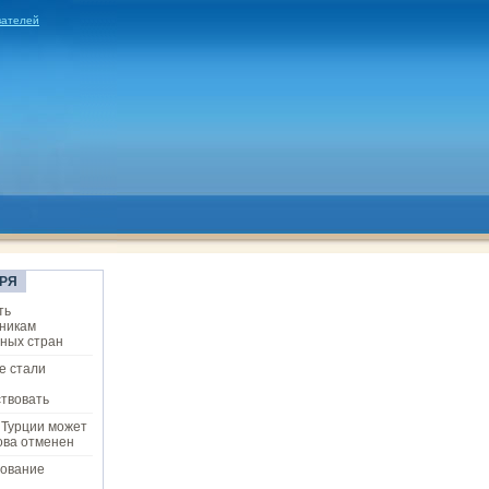
вателей
РЯ
ть
никам
ных стран
е стали
твовать
 Турции может
ова отменен
ование