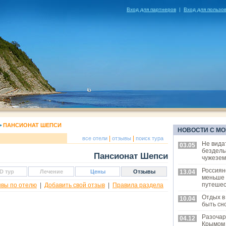
Вход для партнеров
|
Вход для пользо
>
ПАНСИОНАТ ШЕПСИ
НОВОСТИ С МО
|
|
все отели
отзывы
поиск тура
Не вида
03.05
бездель
Пансионат Шепси
чужезем
Россиян
D тур
Лечение
Цены
Отзывы
13.04
меньше
путешес
ывы по отелю
|
Добавить свой отзыв
|
Правила раздела
Отдых в
10.04
быть сн
Разочар
04.12
Крымом