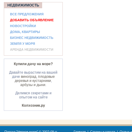
НЕДВИЖИМОСТЬ
ВСЕ ПРЕДЛОЖЕНИЯ
ДОБАВИТЬ ОБЪЯВЛЕНИЕ
НОВОСТРОЙКИ
ДОМА, КВАРТИРЫ
БИЗНЕС НЕДВИЖИМОСТЬ
ЗЕМЛЯ У МОРЯ
АРЕНДА НЕДВИЖИМОСТИ
Купили дачу на море?
Давайте вырастим на вашей
даче
виноград
,
плодовые
деревья и кустарники
,
арбузы и дыни
.
Делимся секретами и
опытом на сайте
Колхозник.ру
Портал "
Черное море
" © 2007-09 гг.
Главная
|
Страны и города
|
Отдых н