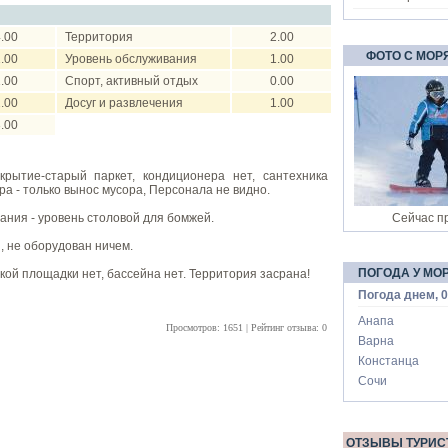
.00
Территория
2.00
ФОТО С МОР
.00
Уровень обслуживания
1.00
.00
Спорт, активный отдых
0.00
.00
Досуг и развлечения
1.00
.00
рытие-старый паркет, кондиционера нет, сантехника
ра - только вынос мусора, Персонала не видно.
тания - уровень столовой для бомжей.
Сейчас пр
, не оборудован ничем.
ПОГОДА У МО
кой площадки нет, бассейна нет. Территория засрана!
Погода днем, 0
Анапа
Просмотров: 1651 | Рейтинг отзыва: 0
Варна
Констанца
Сочи
ОТЗЫВЫ ТУРИС