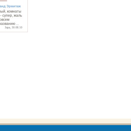
ранд Эрмитаж
ный, комнаты
 - супер, жаль
совсем
 названию
...
Зара, 30.08.10