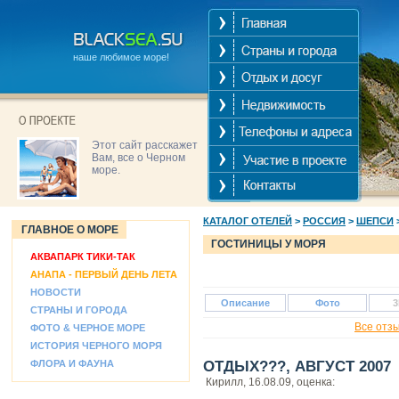
наше любимое море!
Этот сайт расскажет
Вам, все о Черном
море.
КАТАЛОГ ОТЕЛЕЙ
>
РОССИЯ
>
ШЕПСИ
ГЛАВНОЕ О МОРЕ
ГОСТИНИЦЫ У МОРЯ
АКВАПАРК ТИКИ-ТАК
АНАПА - ПЕРВЫЙ ДЕНЬ ЛЕТА
НОВОСТИ
Описание
Фото
3
СТРАНЫ И ГОРОДА
Все отз
ФОТО & ЧЕРНОЕ МОРЕ
ИСТОРИЯ ЧЕРНОГО МОРЯ
ФЛОРА И ФАУНА
ОТДЫХ???, АВГУСТ 2007
Кирилл, 16.08.09, оценка: