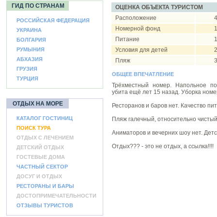
ГИД ПО СТРАНАМ
ОЦЕНКА ОБЪЕКТА ТУРИСТОМ
Расположение
4
РОССИЙСКАЯ ФЕДЕРАЦИЯ
Номерной фонд
1
УКРАИНА
Питание
1
БОЛГАРИЯ
РУМЫНИЯ
Условия для детей
2
АБХАЗИЯ
Пляж
3
ГРУЗИЯ
ОБЩЕЕ ВПЕЧАТЛЕНИЕ
ТУРЦИЯ
Трёхместный номер. Напольное пок
убита ещё лет 15 назад. Уборка номе
ОТДЫХ НА МОРЕ
Ресторанов и баров нет. Качество пи
КАТАЛОГ ГОСТИНИЦ
Пляж галечный, относительно чистый
ПОИСК ТУРА
Аниматоров и вечерних шоу нет. Детс
ОТДЫХ С ЛЕЧЕНИЕМ
Отдых??? - это не отдых, а ссылка!!!!
ДЕТСКИЙ ОТДЫХ
ГОСТЕВЫЕ ДОМА
ЧАСТНЫЙ СЕКТОР
ДОСУГ И ОТДЫХ
РЕСТОРАНЫ И БАРЫ
ДОСТОПРИМЕЧАТЕЛЬНОСТИ
ОТЗЫВЫ ТУРИСТОВ