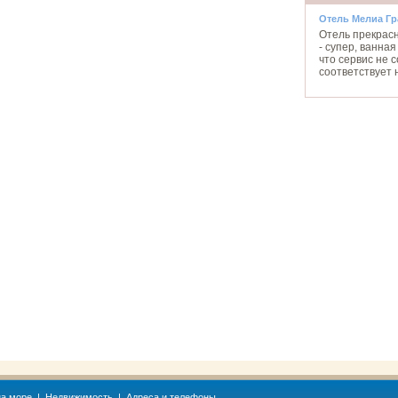
Отель Мелиа Г
Отель прекрас
- супер, ванная
что сервис не 
соответствует
а море
|
Недвижимость
|
Адреса и телефоны