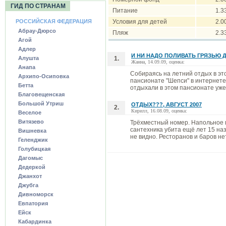
ГИД ПО СТРАНАМ
Питание
1.3
РОССИЙСКАЯ ФЕДЕРАЦИЯ
Условия для детей
2.0
Абрау-Дюрсо
Пляж
2.3
Агой
Адлер
И НИ НАДО ПОЛИВАТЬ ГРЯЗЬЮ ДР
Алушта
1.
Жанна, 14.09.09, оценка:
Анапа
Собираясь на летний отдых в эт
Архипо-Осиповка
пансионате "Шепси" в интернет
Бетта
отдыхали в этом пансионате уже 
Благовещенская
Большой Утриш
ОТДЫХ???, АВГУСТ 2007
2.
Кирилл, 16.08.09, оценка:
Веселое
Витязево
Трёхместный номер. Напольное п
сантехника убита ещё лет 15 на
Вишневка
не видно. Ресторанов и баров нет
Геленджик
Голубицкая
Дагомыс
Дедеркой
Джанхот
Джубга
Дивноморск
Евпатория
Ейск
Кабардинка