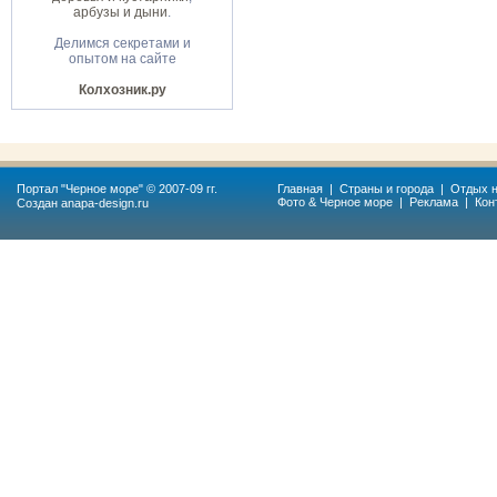
арбузы и дыни
.
Делимся секретами и
опытом на сайте
Колхозник.ру
Портал "
Черное море
" © 2007-09 гг.
Главная
|
Страны и города
|
Отдых н
Фото & Черное море
|
Реклама
|
Кон
Создан
anapa-design.ru