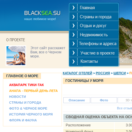
наше любимое море!
Этот сайт расскажет
Вам, все о Черном
море.
КАТАЛОГ ОТЕЛЕЙ
>
РОССИЯ
>
ШЕПСИ
>
П
ГЛАВНОЕ О МОРЕ
ГОСТИНИЦЫ У МОРЯ
АКВАПАРК ТИКИ-ТАК
АНАПА - ПЕРВЫЙ ДЕНЬ ЛЕТА
НОВОСТИ
Описание
Фото
3D 
СТРАНЫ И ГОРОДА
Все отзы
ФОТО & ЧЕРНОЕ МОРЕ
ИСТОРИЯ ЧЕРНОГО МОРЯ
СВОДНАЯ ОЦЕНКА ОБЪЕКТА НА О
ФЛОРА И ФАУНА
Расположение
3.0
Номерной фонд
2.0