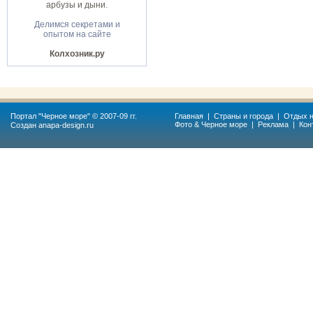
арбузы и дыни
.
Делимся секретами и
опытом на сайте
Колхозник.ру
Портал "
Черное море
" © 2007-09 гг.
Главная
|
Страны и города
|
Отдых н
Фото & Черное море
|
Реклама
|
Кон
Создан
anapa-design.ru