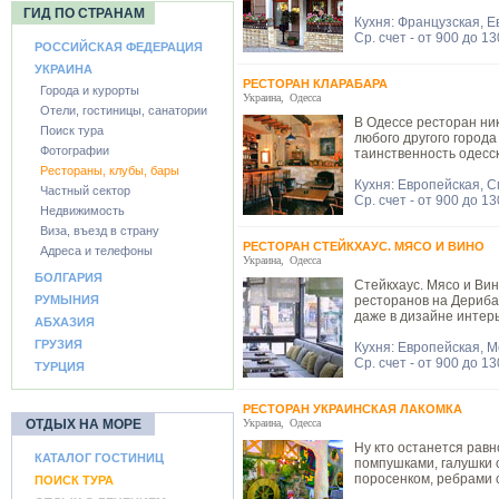
ГИД ПО СТРАНАМ
Кухня: Французская, 
Ср. счет - от 900 до 1
РОССИЙСКАЯ ФЕДЕРАЦИЯ
УКРАИНА
РЕСТОРАН КЛАРАБАРА
Города и курорты
Украина
,
Одесса
Отели, гостиницы, санатории
В Одессе ресторан ни
Поиск тура
любого другого города
Фотографии
таинственность одесск
Рестораны, клубы, бары
Кухня: Европейская, 
Частный сектор
Ср. счет - от 900 до 1
Недвижимость
Виза, въезд в страну
РЕСТОРАН СТЕЙКХАУС. МЯСО И ВИНО
Адреса и телефоны
Украина
,
Одесса
БОЛГАРИЯ
Стейкхаус. Мясо и Вин
РУМЫНИЯ
ресторанов на Дериба
даже в дизайне интер
АБХАЗИЯ
ГРУЗИЯ
Кухня: Европейская, 
Ср. счет - от 900 до 1
ТУРЦИЯ
РЕСТОРАН УКРАИНСКАЯ ЛАКОМКА
ОТДЫХ НА МОРЕ
Украина
,
Одесса
Ну кто останется рав
КАТАЛОГ ГОСТИНИЦ
помпушками, галушки 
поросенком, ребрами 
ПОИСК ТУРА