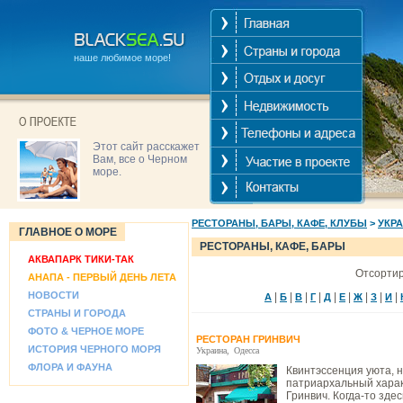
наше любимое море!
Этот сайт расскажет
Вам, все о Черном
море.
РЕСТОРАНЫ, БАРЫ, КАФЕ, КЛУБЫ
>
УКР
ГЛАВНОЕ О МОРЕ
РЕСТОРАНЫ, КАФЕ, БАРЫ
АКВАПАРК ТИКИ-ТАК
Отсортир
АНАПА - ПЕРВЫЙ ДЕНЬ ЛЕТА
НОВОСТИ
|
|
|
|
|
|
|
|
|
А
Б
В
Г
Д
Е
Ж
З
И
СТРАНЫ И ГОРОДА
ФОТО & ЧЕРНОЕ МОРЕ
РЕСТОРАН ГРИНВИЧ
ИСТОРИЯ ЧЕРНОГО МОРЯ
Украина
,
Одесса
ФЛОРА И ФАУНА
Квинтэссенция уюта, 
патриархальный харак
Гринвич. Когда-то зде