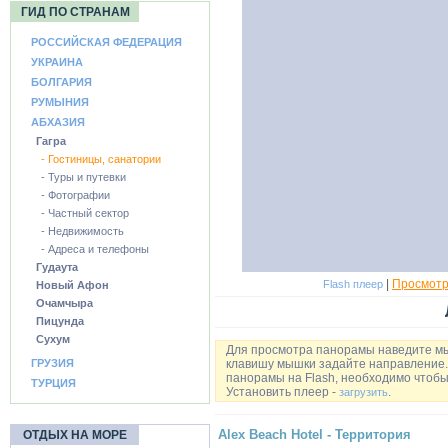
ГИД ПО СТРАНАМ
РОССИЙСКАЯ ФЕДЕРАЦИЯ
УКРАИНА
БОЛГАРИЯ
РУМЫНИЯ
АБХАЗИЯ
Гагра
- Гостиницы, санатории
- Туры и путевки
- Фотографии
- Частный сектор
- Недвижимость
- Адреса и телефоны
Гудаута
|
Просмотр
Flash плеер
Новый Афон
Очамчыра
Пицунда
Сухум
Для просмотра панорамы наведите м
ГРУЗИЯ
клавишу мышки задайте направление. 
панорамы на Flash, необходимо чтобы 
ТУРЦИЯ
Установить плеер -
.
загрузить
Alex Beach Hotel - Территория
ОТДЫХ НА МОРЕ