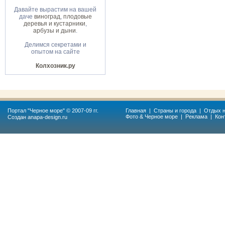
Давайте вырастим на вашей
даче
виноград
,
плодовые
деревья и кустарники
,
арбузы и дыни
.
Делимся секретами и
опытом на сайте
Колхозник.ру
Портал "
Черное море
" © 2007-09 гг.
Главная
|
Страны и города
|
Отдых н
Фото & Черное море
|
Реклама
|
Кон
Создан
anapa-design.ru