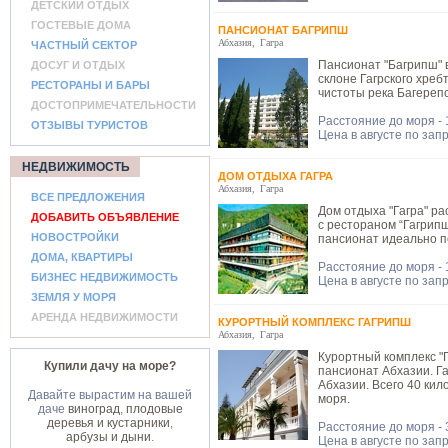
ДЕТСКИЙ ОТДЫХ
ГОСТЕВЫЕ ДОМА
ПАНСИОНАТ БАГРИПШ
Абхазия
,
Гагра
ЧАСТНЫЙ СЕКТОР
Пансионат "Багрипш" в
ДОСУГ И ОТДЫХ
склоне Гагрского хреб
РЕСТОРАНЫ И БАРЫ
чистоты река Багереп
ДОСТОПРИМЕЧАТЕЛЬНОСТИ
Расстояние до моря -
ОТЗЫВЫ ТУРИСТОВ
Цена в августе по зап
НЕДВИЖИМОСТЬ
ДОМ ОТДЫХА ГАГРА
Абхазия
,
Гагра
ВСЕ ПРЕДЛОЖЕНИЯ
Дом отдыха "Гагра" р
ДОБАВИТЬ ОБЪЯВЛЕНИЕ
с рестораном “Гагрип
НОВОСТРОЙКИ
пансионат идеально п
ДОМА, КВАРТИРЫ
Расстояние до моря -
БИЗНЕС НЕДВИЖИМОСТЬ
Цена в августе по зап
ЗЕМЛЯ У МОРЯ
АРЕНДА НЕДВИЖИМОСТИ
КУРОРТНЫЙ КОМПЛЕКС ГАГРИПШ
Абхазия
,
Гагра
Курортный комплекс "Г
Купили дачу на море?
пансионат Абхазии. Га
Абхазии. Всего 40 кил
Давайте вырастим на вашей
моря.
даче
виноград
,
плодовые
деревья и кустарники
,
Расстояние до моря - 
арбузы и дыни
.
Цена в августе по зап