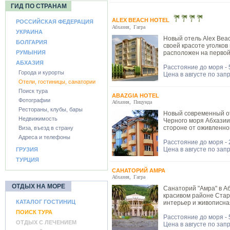
ГИД ПО СТРАНАМ
ALEX BEACH HOTEL
РОССИЙСКАЯ ФЕДЕРАЦИЯ
Абхазия
,
Гагра
УКРАИНА
Новый отель Alex Bea
БОЛГАРИЯ
своей красоте уголков 
РУМЫНИЯ
расположен на первой
АБХАЗИЯ
Расстояние до моря - 
Города и курорты
Цена в августе по зап
Отели, гостиницы, санатории
Поиск тура
ABAZGIA HOTEL
Фотографии
Абхазия
,
Пицунда
Рестораны, клубы, бары
Новый современный от
Недвижимость
Черного моря Абхазии 
стороне от оживленно
Виза, въезд в страну
Адреса и телефоны
Расстояние до моря -
Цена в августе по зап
ГРУЗИЯ
ТУРЦИЯ
САНАТОРИЙ АМРА
Абхазия
,
Гагра
ОТДЫХ НА МОРЕ
Санаторий "Амра" в А
красивом районе Старо
КАТАЛОГ ГОСТИНИЦ
интерьер и живописна
ПОИСК ТУРА
Расстояние до моря - 
ОТДЫХ С ЛЕЧЕНИЕМ
Цена в августе по зап