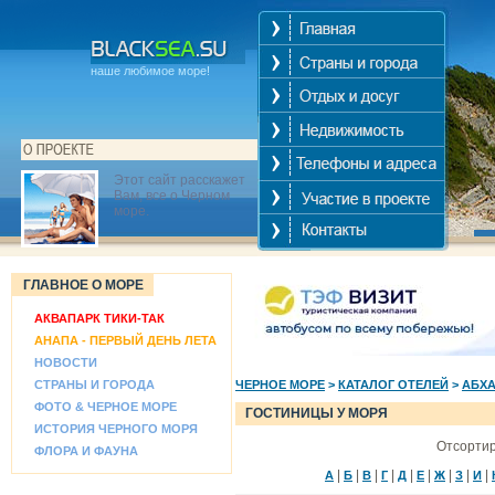
наше любимое море!
Этот сайт расскажет
Вам, все о Черном
море.
ГЛАВНОЕ О МОРЕ
АКВАПАРК ТИКИ-ТАК
АНАПА - ПЕРВЫЙ ДЕНЬ ЛЕТА
НОВОСТИ
СТРАНЫ И ГОРОДА
ЧЕРНОЕ МОРЕ
>
КАТАЛОГ ОТЕЛЕЙ
>
АБХ
ФОТО & ЧЕРНОЕ МОРЕ
ГОСТИНИЦЫ У МОРЯ
ИСТОРИЯ ЧЕРНОГО МОРЯ
Отсортир
ФЛОРА И ФАУНА
|
|
|
|
|
|
|
|
|
А
Б
В
Г
Д
Е
Ж
З
И