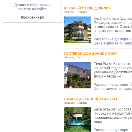
Делимся секретами и
КЛУБНЫЙ ОТЕЛЬ ДЕЛЬФИН
опытом на сайте
Абхазия
,
Пицунда
Колхозник.ру
Клубный отель "Дельф
Пицунды, в уединенно
вековых сосен. Отель
великолепным парком
Расстояние до моря - 
Цена в августе по зап
ГОСТЕВОЙ ДОМ ДОМИК У МОРЯ
Абхазия
,
Гагра
Если Вы любите лето 
на Новый Год, если об
увенчанное десятимет
Души – Абхазию!
Расстояние до моря - 
Цена в августе по зап
БАЗА ОТДЫХА ЗОЛОТАЯ БУХТА
Абхазия
,
Пицунда
База отдыха "Золотая 
Пицунда и находится 
природном массиве ле
моря.
Расстояние до моря -