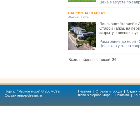
Цена в августе по зап
ПАНСИОНАТ КАВКАЗ
Абхазия
,
Гагра
Пансионат "Кавказ" в
Старой Гагры, на перв
закрытую живописную 
Расстояние до моря - 
Цена в августе по зап
Всего найдено записей:
26
Портал "
Черное море
" © 2007-09 гг.
Главная
|
Страны и города
|
Отдых н
Фото & Черное море
|
Реклама
|
Кон
Создан
anapa-design.ru