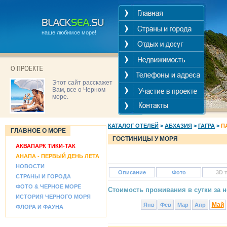
наше любимое море!
Этот сайт расскажет
Вам, все о Черном
море.
КАТАЛОГ ОТЕЛЕЙ
>
АБХАЗИЯ
>
ГАГРА
>
П
ГЛАВНОЕ О МОРЕ
ГОСТИНИЦЫ У МОРЯ
АКВАПАРК ТИКИ-ТАК
АНАПА - ПЕРВЫЙ ДЕНЬ ЛЕТА
НОВОСТИ
Описание
Фото
3D 
СТРАНЫ И ГОРОДА
ФОТО & ЧЕРНОЕ МОРЕ
Стоимость проживания в сутки за н
ИСТОРИЯ ЧЕРНОГО МОРЯ
Май
Янв
Фев
Мар
Апр
ФЛОРА И ФАУНА