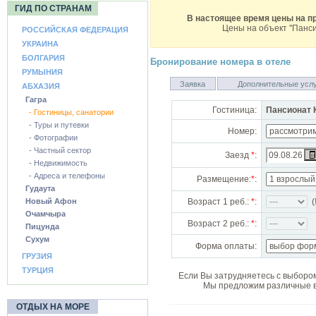
ГИД ПО СТРАНАМ
В настоящее время цены на пр
Цены на объект ''
Панси
РОССИЙСКАЯ ФЕДЕРАЦИЯ
УКРАИНА
БОЛГАРИЯ
Бронирование номера в отеле
РУМЫНИЯ
Заявка
Дополнительные усл
АБХАЗИЯ
Гагра
Гостиница:
Пансионат 
- Гостиницы, санатории
- Туры и путевки
Номер:
- Фотографии
- Частный сектор
Заезд
*
:
- Недвижимость
- Адреса и телефоны
Размещение:
*
:
Гудаута
Новый Афон
Возраст 1 реб.:
*
:
(!
Очамчыра
Возраст 2 реб.:
*
:
Пицунда
Сухум
Форма оплаты:
ГРУЗИЯ
ТУРЦИЯ
Если Вы затрудняетесь с выбором
Мы предложим различные в
ОТДЫХ НА МОРЕ