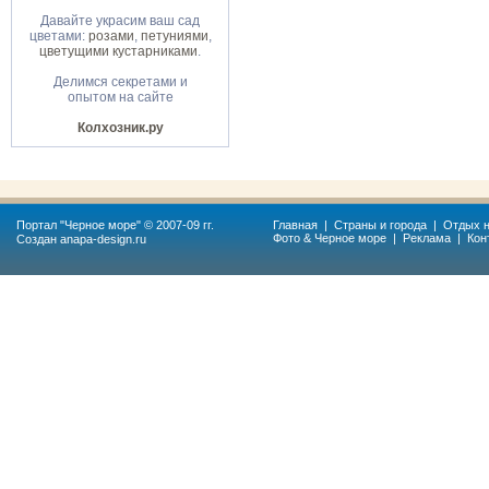
Давайте украсим ваш сад
цветами:
розами
,
петуниями
,
цветущими кустарниками
.
Делимся секретами и
опытом на сайте
Колхозник.ру
Портал "
Черное море
" © 2007-09 гг.
Главная
|
Страны и города
|
Отдых н
Фото & Черное море
|
Реклама
|
Кон
Создан
anapa-design.ru