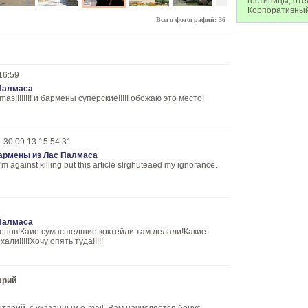
гостиницы, оте
Корпоративный
Всего фотографий: 36
16:59
 Палмаса
mas!!!!!!!! и бармены суперские!!!!! обожаю это место!
- 30.09.13 15:54:31
армены из Лас Палмаса
'm against killing but this article slrghuteaed my ignorance.
 Палмаса
енов!Каие сумасшедшие коктейли там делали!Какие
ли!!!!!Хочу опять туда!!!!!
арий