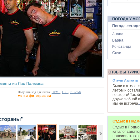
ПОГОДА У МО
Погода сегодн
Анапа
Варна
Констанца
Сочи
ОТЗЫВЫ ТУРИС
Отель Атланта
мены из Лас Палмаса
Были в отеле 
летом и остали
Получить код для блога:
HTML
,
URL
,
BB-code
восторге! Такой
метки фотографии
дружелюбной 
мы не встреча
..
стораны''
Отдых в Подм
Отдых в Подмос
каталог санато
пансионатов в