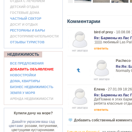
ОТДЫХ С ЛЕЧЕНИЕМ
ДЕТСКИЙ ОТДЫХ
ГОСТЕВЫЕ ДОМА
ЧАСТНЫЙ СЕКТОР
Комментарии
ДОСУГ И ОТДЫХ
РЕСТОРАНЫ И БАРЫ
bird of prey
- 10.08.08 
ДОСТОПРИМЕЧАТЕЛЬНОСТИ
Re: Бармены из Лас
:)))))) любимый Las Pal
ОТЗЫВЫ ТУРИСТОВ
ответить
НЕДВИЖИМОСТЬ
Pacheco
ВСЕ ПРЕДЛОЖЕНИЯ
Re:Re: Б
ДОБАВИТЬ ОБЪЯВЛЕНИЕ
Normally I
НОВОСТРОЙКИ
ДОМА, КВАРТИРЫ
БИЗНЕС НЕДВИЖИМОСТЬ
Елена
- 27.01.09 18:26
ЗЕМЛЯ У МОРЯ
Re: Бармены из Лас
АРЕНДА НЕДВИЖИМОСТИ
Да!Помню я этих барм
ребята классные отдыха
ответить
Купили дачу на море?
Добавить собственный коммент
Давайте украсим ваш сад
цветами:
розами
,
петуниями
,
цветущими кустарниками
.