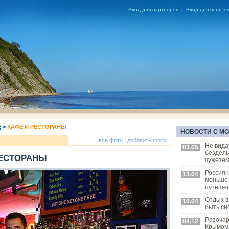
Вход для партнеров
|
Вход для пользо
Е
>
КАФЕ И РЕСТОРАНЫ
НОВОСТИ С М
|
все фото
добавить фото
Не вида
03.05
бездел
РЕСТОРАНЫ
чужезем
Россиян
13.04
меньше
путешес
Отдых в
10.04
быть сн
Разоча
04.12
Крымом