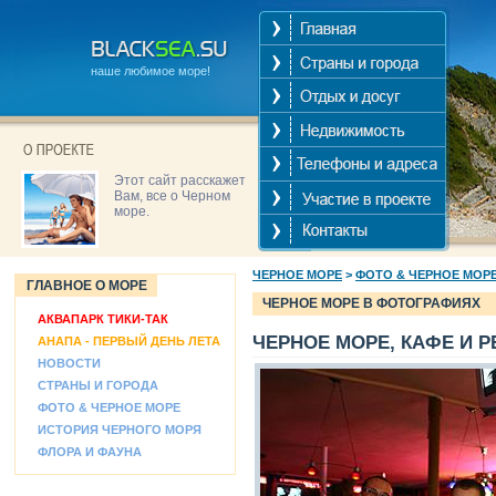
наше любимое море!
Этот сайт расскажет
Вам, все о Черном
море.
ЧЕРНОЕ МОРЕ
>
ФОТО & ЧЕРНОЕ МОР
ГЛАВНОЕ О МОРЕ
ЧЕРНОЕ МОРЕ В ФОТОГРАФИЯХ
АКВАПАРК ТИКИ-ТАК
ЧЕРНОЕ МОРЕ, КАФЕ И 
АНАПА - ПЕРВЫЙ ДЕНЬ ЛЕТА
НОВОСТИ
СТРАНЫ И ГОРОДА
ФОТО & ЧЕРНОЕ МОРЕ
ИСТОРИЯ ЧЕРНОГО МОРЯ
ФЛОРА И ФАУНА