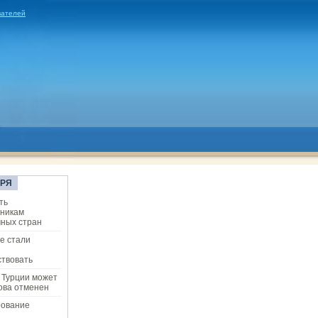
вателей
ОРЯ
ть
ьникам
ных стран
е стали
твовать
 Турции может
ова отменен
рование