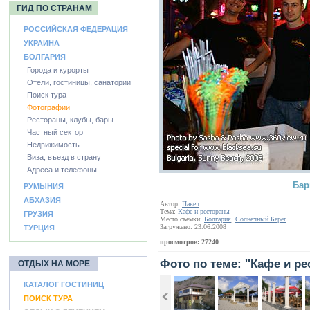
ГИД ПО СТРАНАМ
РОССИЙСКАЯ ФЕДЕРАЦИЯ
УКРАИНА
БОЛГАРИЯ
Города и курорты
Отели, гостиницы, санатории
Поиск тура
Фотографии
Рестораны, клубы, бары
Частный сектор
Недвижимость
Виза, въезд в страну
Адреса и телефоны
Бар
РУМЫНИЯ
АБХАЗИЯ
Автор:
Павел
Тема:
Кафе и рестораны
ГРУЗИЯ
Место съемки:
Болгария
,
Солнечный Берег
Загружено: 23.06.2008
ТУРЦИЯ
просмотров: 27240
Фото по теме: ''Кафе и ре
ОТДЫХ НА МОРЕ
КАТАЛОГ ГОСТИНИЦ
ПОИСК ТУРА