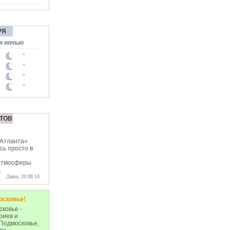
РЯ
я ночью
°
°
°
°
ТОВ
«Атланта»
сь просто в
атмосферы
.
Даша, 20.08.10
осковье!
ковье -
риев и
 Подмосковье,