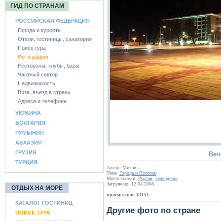
ГИД ПО СТРАНАМ
РОССИЙСКАЯ ФЕДЕРАЦИЯ
Города и курорты
Отели, гостиницы, санатории
Поиск тура
Фотографии
Рестораны, клубы, бары
Частный сектор
Недвижимость
Виза, въезд в страну
Адреса и телефоны
УКРАИНА
БОЛГАРИЯ
РУМЫНИЯ
АБХАЗИЯ
ГРУЗИЯ
Веч
ТУРЦИЯ
Автор: Михаил
Тема:
Города и Поселки
Место съемки:
Россия
,
Геленджик
Загружено: 12.04.2008
ОТДЫХ НА МОРЕ
просмотров: 13153
КАТАЛОГ ГОСТИНИЦ
Другие фото по стране
ПОИСК ТУРА