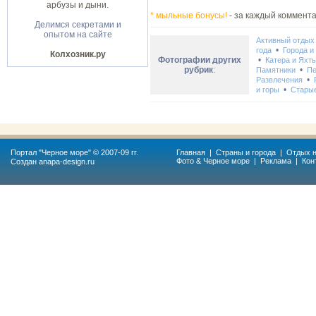
арбузы и дыни
.
* мыльные бонусы!
- за каждый коммента
Делимся секретами и
опытом на сайте
Активный отдых
•
года
Города и
Колхозник.ру
Фотографии других
•
Катера и Яхт
рубрик
:
•
Памятники
Пе
•
Развлечения
•
и горы
Стары
Портал "
Черное море
" © 2007-09 гг.
Главная
|
Страны и города
|
Отдых н
Фото & Черное море
|
Реклама
|
Кон
Создан
anapa-design.ru