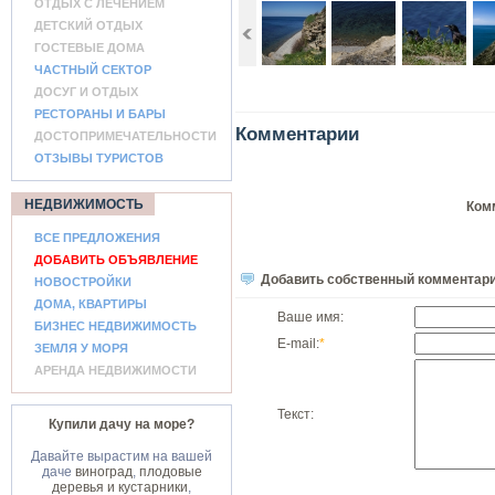
ОТДЫХ С ЛЕЧЕНИЕМ
ДЕТСКИЙ ОТДЫХ
ГОСТЕВЫЕ ДОМА
ЧАСТНЫЙ СЕКТОР
ДОСУГ И ОТДЫХ
РЕСТОРАНЫ И БАРЫ
Комментарии
ДОСТОПРИМЕЧАТЕЛЬНОСТИ
ОТЗЫВЫ ТУРИСТОВ
НЕДВИЖИМОСТЬ
Ком
ВСЕ ПРЕДЛОЖЕНИЯ
ДОБАВИТЬ ОБЪЯВЛЕНИЕ
Добавить собственный комментар
НОВОСТРОЙКИ
ДОМА, КВАРТИРЫ
Ваше имя:
БИЗНЕС НЕДВИЖИМОСТЬ
E-mail:
*
ЗЕМЛЯ У МОРЯ
АРЕНДА НЕДВИЖИМОСТИ
Текст:
Купили дачу на море?
Давайте вырастим на вашей
даче
виноград
,
плодовые
деревья и кустарники
,