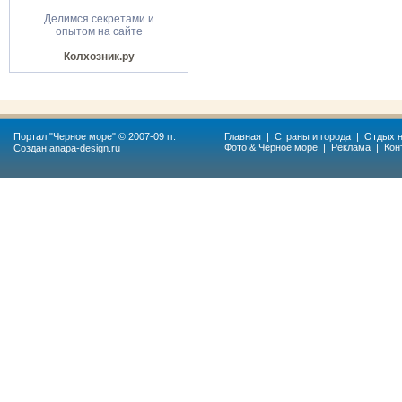
Делимся секретами и
опытом на сайте
Колхозник.ру
Портал "
Черное море
" © 2007-09 гг.
Главная
|
Страны и города
|
Отдых н
Фото & Черное море
|
Реклама
|
Кон
Создан
anapa-design.ru