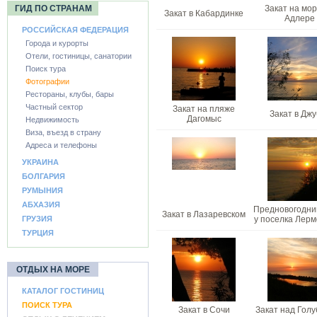
ГИД ПО СТРАНАМ
Закат на мор
Закат в Кабардинке
Адлере
РОССИЙСКАЯ ФЕДЕРАЦИЯ
Города и курорты
Отели, гостиницы, санатории
Поиск тура
Фотографии
Рестораны, клубы, бары
Частный сектор
Закат на пляже
Закат в Джу
Дагомыс
Недвижимость
Виза, въезд в страну
Адреса и телефоны
УКРАИНА
БОЛГАРИЯ
РУМЫНИЯ
АБХАЗИЯ
Предновогодни
Закат в Лазаревском
ГРУЗИЯ
у поселка Лер
ТУРЦИЯ
ОТДЫХ НА МОРЕ
КАТАЛОГ ГОСТИНИЦ
ПОИСК ТУРА
Закат в Сочи
Закат над Голу