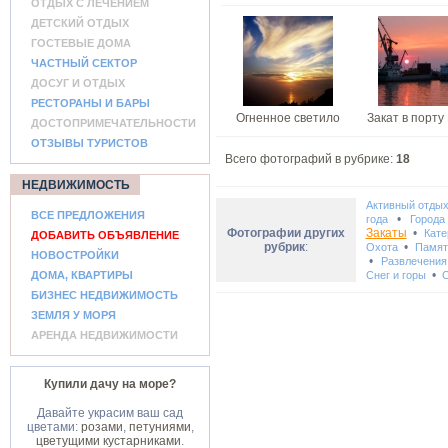
ОТДЫХ С ЛЕЧЕНИЕМ
ДЕТСКИЙ ОТДЫХ
ГОСТЕВЫЕ ДОМА
ЧАСТНЫЙ СЕКТОР
ДОСУГ И ОТДЫХ
РЕСТОРАНЫ И БАРЫ
Огненное светило
Закат в порту
ДОСТОПРИМЕЧАТЕЛЬНОСТИ
ОТЗЫВЫ ТУРИСТОВ
Всего фотографий в рубрике:
18
НЕДВИЖИМОСТЬ
Активный отды
ВСЕ ПРЕДЛОЖЕНИЯ
•
года
Города
Фотографии других
Закаты
•
Кате
ДОБАВИТЬ ОБЪЯВЛЕНИЕ
рубрик
:
•
Охота
Памят
НОВОСТРОЙКИ
•
Развлечения
•
ДОМА, КВАРТИРЫ
Снег и горы
С
БИЗНЕС НЕДВИЖИМОСТЬ
ЗЕМЛЯ У МОРЯ
АРЕНДА НЕДВИЖИМОСТИ
Купили дачу на море?
Давайте украсим ваш сад
цветами:
розами
,
петуниями
,
цветущими кустарниками
.