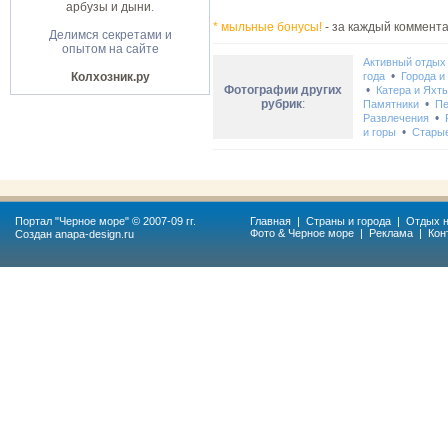
арбузы и дыни
.
* мыльные бонусы!
- за каждый коммента
Делимся секретами и
опытом на сайте
Активный отдых
•
Колхозник.ру
года
Города и
Фотографии других
•
Катера и Яхт
рубрик
:
•
Памятники
Пе
•
Развлечения
•
и горы
Стары
Портал "
Черное море
" © 2007-09 гг.
Главная
|
Страны и города
|
Отдых н
Фото & Черное море
|
Реклама
|
Кон
Создан
anapa-design.ru