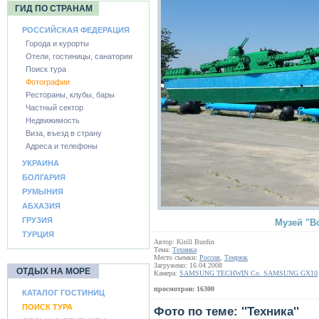
ГИД ПО СТРАНАМ
РОССИЙСКАЯ ФЕДЕРАЦИЯ
Города и курорты
Отели, гостиницы, санатории
Поиск тура
Фотографии
Рестораны, клубы, бары
Частный сектор
Недвижимость
Виза, въезд в страну
Адреса и телефоны
УКРАИНА
БОЛГАРИЯ
РУМЫНИЯ
АБХАЗИЯ
ГРУЗИЯ
Музей "В
ТУРЦИЯ
Автор: Kirill Burdin
Тема:
Техника
Место съемки:
Россия
,
Темрюк
Загружено: 16.04.2008
ОТДЫХ НА МОРЕ
Камера:
SAMSUNG TECHWIN Co. SAMSUNG GX10
просмотров: 16300
КАТАЛОГ ГОСТИНИЦ
ПОИСК ТУРА
Фото по теме: ''Техника''