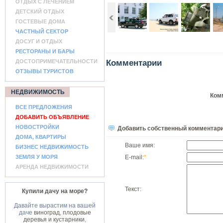
ОТДЫХ С ЛЕЧЕНИЕМ
ДЕТСКИЙ ОТДЫХ
ГОСТЕВЫЕ ДОМА
ЧАСТНЫЙ СЕКТОР
ДОСУГ И ОТДЫХ
РЕСТОРАНЫ И БАРЫ
ДОСТОПРИМЕЧАТЕЛЬНОСТИ
Комментарии
ОТЗЫВЫ ТУРИСТОВ
НЕДВИЖИМОСТЬ
Ком
ВСЕ ПРЕДЛОЖЕНИЯ
ДОБАВИТЬ ОБЪЯВЛЕНИЕ
НОВОСТРОЙКИ
Добавить собственный комментар
ДОМА, КВАРТИРЫ
Ваше имя:
БИЗНЕС НЕДВИЖИМОСТЬ
ЗЕМЛЯ У МОРЯ
E-mail:
*
АРЕНДА НЕДВИЖИМОСТИ
Текст:
Купили дачу на море?
Давайте вырастим на вашей
даче
виноград
,
плодовые
деревья и кустарники
,