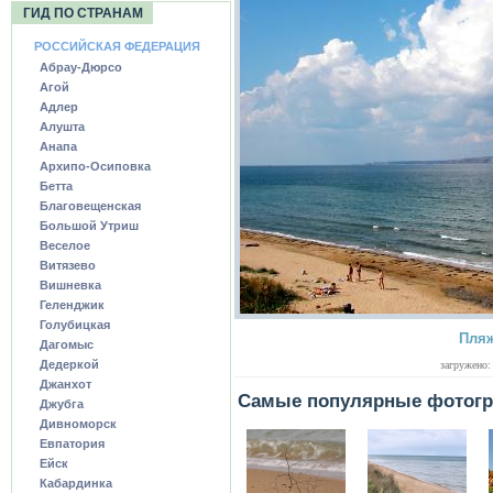
ГИД ПО СТРАНАМ
РОССИЙСКАЯ ФЕДЕРАЦИЯ
Абрау-Дюрсо
Агой
Адлер
Алушта
Анапа
Архипо-Осиповка
Бетта
Благовещенская
Большой Утриш
Веселое
Витязево
Вишневка
Геленджик
Голубицкая
Пляж
Дагомыс
Дедеркой
загружено:
Джанхот
Самые популярные фотог
Джубга
Дивноморск
Евпатория
Ейск
Кабардинка