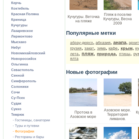
Керчь
Коктебель
Красная Поляна
Пляж в поселке
Кучугуры. Веточка
Кучугуры, Весна
Криница
на пляже
2009
Кучугуры
Лазаревское
Популярные метки
Лермонтово
,
,
анапа
,
Мысхако
абхазия
абрау-дюрсо
архит
,
,
,
,
,
Небуг
крым
к
грузия
закат
зима
кафе
,
пляж
,
,
,
Новомихайловский
природа
ру
лета
птицы
ялта
Новороссийск
Ольгинка
Севастополь
Новые фотографии
Сенной
Симферополь
Солоники
Сочи
Су-Псех
Судак
Сукко
Азовское море.
Протока в
К
Территория
Темрюк
Азовское море
лиманов.
- Гостиницы, санатории
- Туры и путевки
- Фотографии
- Рестораны и бары