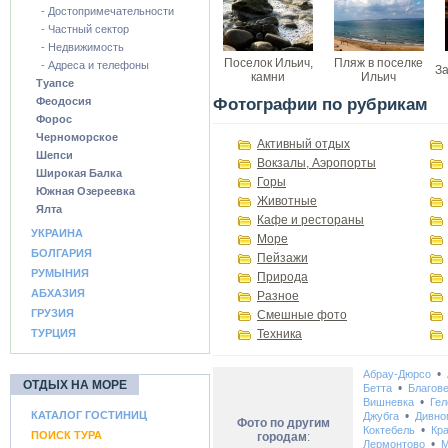
- Достопримечательности
- Частный сектор
- Недвижимость
Поселок Ильич,
Пляж в поселке
- Адреса и телефоны
За
камни
Ильич
Туапсе
Феодосия
Фотографии по рубрикам
Форос
Черноморское
Активный отдых
Шепси
Вокзалы, Аэропорты
Широкая Балка
Горы
Южная Озереевка
Животные
Ялта
Кафе и рестораны
УКРАИНА
Море
БОЛГАРИЯ
Пейзажи
РУМЫНИЯ
Природа
АБХАЗИЯ
Разное
ГРУЗИЯ
Смешные фото
ТУРЦИЯ
Техника
•
Абрау-Дюрсо
ОТДЫХ НА МОРЕ
•
Бетта
Благов
•
Вишневка
Гел
КАТАЛОГ ГОСТИНИЦ
•
Джубга
Дивно
Фото по другим
•
Коктебель
Кр
ПОИСК ТУРА
городам
:
•
Лермонтово
М