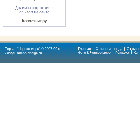
Делимся секретами и
опытом на сайте
Колхозник.ру
Портал "
Черное море
" © 2007-09 гг.
Главная
|
Страны и города
|
Отдых н
Фото & Черное море
|
Реклама
|
Кон
Создан
anapa-design.ru