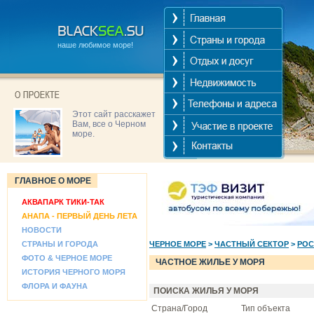
наше любимое море!
Этот сайт расскажет
Вам, все о Черном
море.
ГЛАВНОЕ О МОРЕ
АКВАПАРК ТИКИ-ТАК
АНАПА - ПЕРВЫЙ ДЕНЬ ЛЕТА
НОВОСТИ
СТРАНЫ И ГОРОДА
ЧЕРНОЕ МОРЕ
>
ЧАСТНЫЙ СЕКТОР
>
РОС
ФОТО & ЧЕРНОЕ МОРЕ
ЧАСТНОЕ ЖИЛЬЕ У МОРЯ
ИСТОРИЯ ЧЕРНОГО МОРЯ
ФЛОРА И ФАУНА
ПОИСКА ЖИЛЬЯ У МОРЯ
Страна/Город
Тип объекта