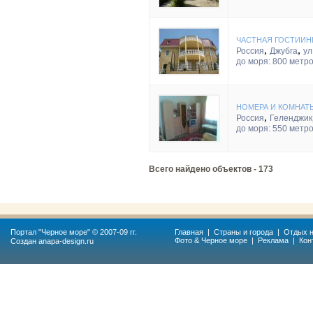
ЧАСТНАЯ ГОСТИИНЦ
,
,
Россия
Джубга
ул
до моря: 800 метр
НОМЕРА И КОМНАТ
,
Россия
Геленджик
до моря: 550 метр
Всего найдено объектов - 173
Портал "
Черное море
" © 2007-09 гг.
Главная
|
Страны и города
|
Отдых н
Фото & Черное море
|
Реклама
|
Кон
Создан
anapa-design.ru