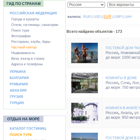
ГИД ПО СТРАНАМ
РОССИЙСКАЯ ФЕДЕРАЦИЯ
EUR
валюта:
RUR
|
USD
|
|
GBP
|
UAH
Города и курорты
Отели, гостиницы, санатории
Поиск тура
Всего найдено объектов -
173
Фотографии
Рестораны, клубы, бары
Частный сектор
ГОСТЕВОЙ ДОМ "КО
,
Россия
Новомихай
Недвижимость
до моря: 1000 мет
Виза, въезд в страну
Адреса и телефоны
УКРАИНА
БОЛГАРИЯ
КОМНАТЫ В ДОМЕ
,
,
Россия
Сочи
Лоо,
РУМЫНИЯ
до моря: 700 метр
АБХАЗИЯ
ГРУЗИЯ
ТУРЦИЯ
КОМНАТА В АНАПЕ Н
,
,
Россия
Анапа
ул.
до моря: 950 метр
ОТДЫХ НА МОРЕ
КАТАЛОГ ГОСТИНИЦ
ПОИСК ТУРА
ГОСТЕВОЙ ДОМ В 