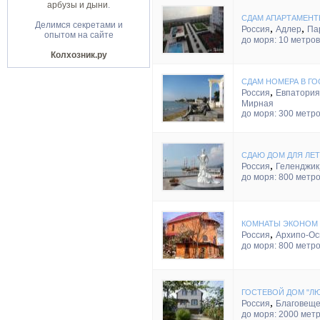
арбузы и дыни
.
СДАМ АПАРТАМЕНТ
Делимся секретами и
,
,
Россия
Адлер
Па
опытом на сайте
до моря: 10 метров
Колхозник.ру
СДАМ НОМЕРА В Г
,
Россия
Евпатория
Мирная
до моря: 300 метр
СДАЮ ДОМ ДЛЯ ЛЕ
,
Россия
Геленджик
до моря: 800 метр
КОМНАТЫ ЭКОНОМ 
,
Россия
Архипо-Ос
до моря: 800 метр
ГОСТЕВОЙ ДОМ "Л
,
Россия
Благовеще
до моря: 2000 мет