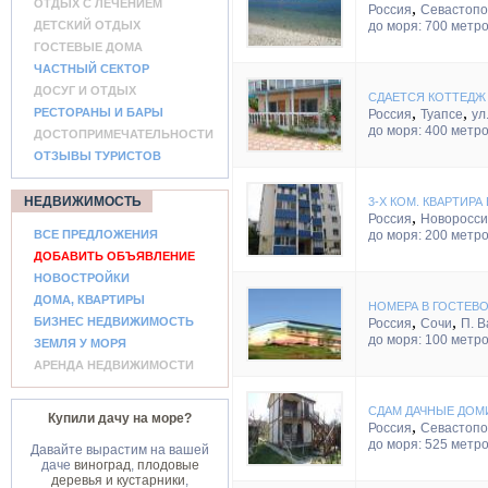
ОТДЫХ С ЛЕЧЕНИЕМ
,
Россия
Севастопо
ДЕТСКИЙ ОТДЫХ
до моря: 700 метр
ГОСТЕВЫЕ ДОМА
ЧАСТНЫЙ СЕКТОР
ДОСУГ И ОТДЫХ
СДАЕТСЯ КОТТЕДЖ 
,
,
РЕСТОРАНЫ И БАРЫ
Россия
Туапсе
ул
до моря: 400 метр
ДОСТОПРИМЕЧАТЕЛЬНОСТИ
ОТЗЫВЫ ТУРИСТОВ
НЕДВИЖИМОСТЬ
3-Х КОМ. КВАРТИР
,
Россия
Новоросси
ВСЕ ПРЕДЛОЖЕНИЯ
до моря: 200 метр
ДОБАВИТЬ ОБЪЯВЛЕНИЕ
НОВОСТРОЙКИ
ДОМА, КВАРТИРЫ
НОМЕРА В ГОСТЕВО
,
,
БИЗНЕС НЕДВИЖИМОСТЬ
Россия
Сочи
П. 
до моря: 100 метр
ЗЕМЛЯ У МОРЯ
АРЕНДА НЕДВИЖИМОСТИ
СДАМ ДАЧНЫЕ ДОМ
Купили дачу на море?
,
Россия
Севастопо
до моря: 525 метр
Давайте вырастим на вашей
даче
виноград
,
плодовые
деревья и кустарники
,