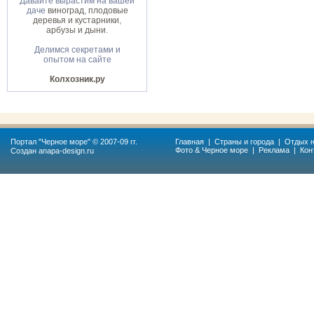
Давайте вырастим на вашей
даче
виноград
,
плодовые
деревья и кустарники
,
арбузы и дыни
.
Делимся секретами и
опытом на сайте
Колхозник.ру
Портал "
Черное море
" © 2007-09 гг.
Главная
|
Страны и города
|
Отдых н
Фото & Черное море
|
Реклама
|
Кон
Создан
anapa-design.ru