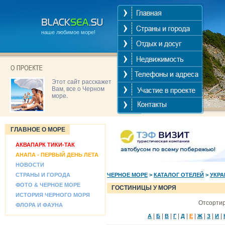
наше любимое море!
Этот сайт расскажет
Вам, все о Черном
море.
ГЛАВНОЕ О МОРЕ
АКВАПАРК ТИКИ-ТАК
АНАПА - ПЕРВЫЙ ДЕНЬ ЛЕТА
НОВОСТИ
СТРАНЫ И ГОРОДА
ЧЕРНОЕ МОРЕ
>
КАТАЛОГ ОТЕЛЕЙ
>
УКРА
ФОТО & ЧЕРНОЕ МОРЕ
ГОСТИНИЦЫ У МОРЯ
ИСТОРИЯ ЧЕРНОГО МОРЯ
Отсортир
ФЛОРА И ФАУНА
|
|
|
|
|
|
|
|
|
А
Б
В
Г
Д
Е
Ж
З
И