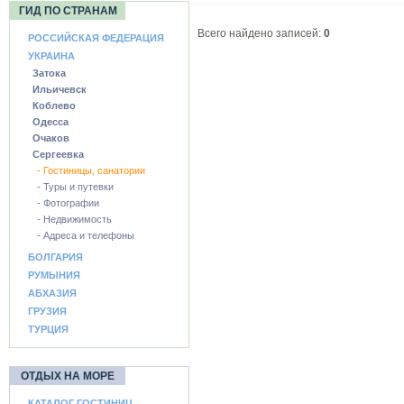
ГИД ПО СТРАНАМ
Всего найдено записей:
0
РОССИЙСКАЯ ФЕДЕРАЦИЯ
УКРАИНА
Затока
Ильичевск
Коблево
Одесса
Очаков
Сергеевка
- Гостиницы, санатории
- Туры и путевки
- Фотографии
- Недвижимость
- Адреса и телефоны
БОЛГАРИЯ
РУМЫНИЯ
АБХАЗИЯ
ГРУЗИЯ
ТУРЦИЯ
ОТДЫХ НА МОРЕ
КАТАЛОГ ГОСТИНИЦ