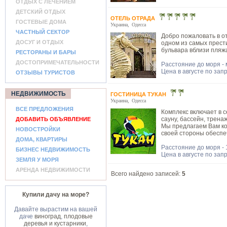
ОТДЫХ С ЛЕЧЕНИЕМ
ДЕТСКИЙ ОТДЫХ
ОТЕЛЬ ОТРАДА
ГОСТЕВЫЕ ДОМА
Украина
,
Одесса
ЧАСТНЫЙ СЕКТОР
Добро пожаловать в о
ДОСУГ И ОТДЫХ
одном из самых прест
бульвара вблизи пляж
РЕСТОРАНЫ И БАРЫ
ДОСТОПРИМЕЧАТЕЛЬНОСТИ
Расстояние до моря -
Цена в августе по зап
ОТЗЫВЫ ТУРИСТОВ
НЕДВИЖИМОСТЬ
ГОСТИНИЦА ТУКАН
Украина
,
Одесса
ВСЕ ПРЕДЛОЖЕНИЯ
Комплекс включает в с
сауну, бассейн, трена
ДОБАВИТЬ ОБЪЯВЛЕНИЕ
Мы предлагаем Вам ко
НОВОСТРОЙКИ
своей стороны обеспе
ДОМА, КВАРТИРЫ
Расстояние до моря -
БИЗНЕС НЕДВИЖИМОСТЬ
Цена в августе по зап
ЗЕМЛЯ У МОРЯ
АРЕНДА НЕДВИЖИМОСТИ
Всего найдено записей:
5
Купили дачу на море?
Давайте вырастим на вашей
даче
виноград
,
плодовые
деревья и кустарники
,