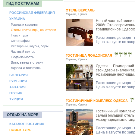
ГИД ПО СТРАНАМ
ОТЕЛЬ ВЕРСАЛЬ
РОССИЙСКАЯ ФЕДЕРАЦИЯ
Украина
,
Одесса
УКРАИНА
Новый частный мини-о
Города и курорты
2006г. Это современн
традиционное Одесско
Отели, гостиницы, санатории
Поиск тура
Расстояние до моря -
Фотографии
Цена в августе по зап
Рестораны, клубы, бары
Частный сектор
ГОСТИНИЦА ЛОНДОНСКАЯ
Недвижимость
Украина
,
Одесса
Виза, въезд в страну
Одесса… Приморский 
Адреса и телефоны
свои двери знаменита
мраморные лестницы, 
БОЛГАРИЯ
РУМЫНИЯ
Расстояние до моря -
Цена в августе по зап
АБХАЗИЯ
ГРУЗИЯ
ТУРЦИЯ
ГОСТИНИЧНЫЙ КОМПЛЕКС ОДЕССА
Украина
,
Одесса
Гостиничный комплекс
ОТДЫХ НА МОРЕ
самый большой отель в
международным станда
КАТАЛОГ ГОСТИНИЦ
Расстояние до моря -
ПОИСК ТУРА
Цена в августе по зап