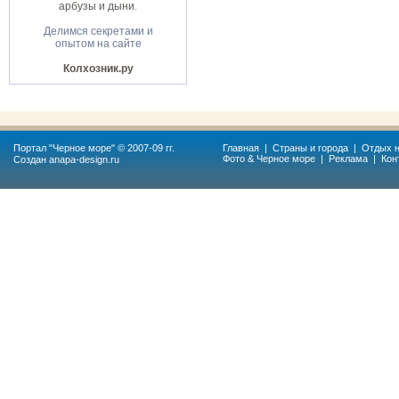
арбузы и дыни
.
Делимся секретами и
опытом на сайте
Колхозник.ру
Портал "
Черное море
" © 2007-09 гг.
Главная
|
Страны и города
|
Отдых н
Фото & Черное море
|
Реклама
|
Кон
Создан
anapa-design.ru