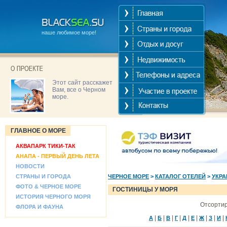
наше любимое море!
Этот сайт расскажет
Вам, все о Черном
море.
ГЛАВНОЕ О МОРЕ
АКВАПАРК ТИКИ-ТАК
АНАПА - ПЕРВЫЙ ДЕНЬ ЛЕТА
НОВОСТИ
СТРАНЫ И ГОРОДА
ЧЕРНОЕ МОРЕ
>
КАТАЛОГ ОТЕЛЕЙ
>
УКРА
ФОТО & ЧЕРНОЕ МОРЕ
ГОСТИНИЦЫ У МОРЯ
ИСТОРИЯ ЧЕРНОГО МОРЯ
Отсортир
ФЛОРА И ФАУНА
|
|
|
|
|
|
|
|
|
А
Б
В
Г
Д
Е
Ж
З
И