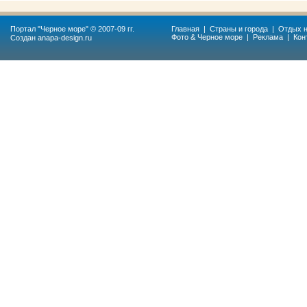
Портал "
Черное море
" © 2007-09 гг.
Главная
|
Страны и города
|
Отдых н
Фото & Черное море
|
Реклама
|
Кон
Создан
anapa-design.ru