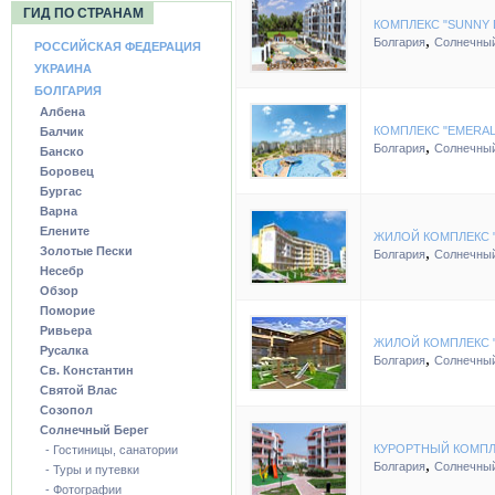
ГИД ПО СТРАНАМ
КОМПЛЕКС "SUNNY 
,
Болгария
Солнечный
РОССИЙСКАЯ ФЕДЕРАЦИЯ
УКРАИНА
БОЛГАРИЯ
Албена
КОМПЛЕКС "EMERAL
Балчик
,
Болгария
Солнечный
Банско
Боровец
Бургас
Варна
Елените
ЖИЛОЙ КОМПЛЕКС "
,
Золотые Пески
Болгария
Солнечный
Несебр
Обзор
Поморие
Ривьера
ЖИЛОЙ КОМПЛЕКС 
Русалка
,
Болгария
Солнечный
Св. Константин
Святой Влас
Созопол
Солнечный Берег
КУРОРТНЫЙ КОМПЛ
- Гостиницы, санатории
,
Болгария
Солнечный
- Туры и путевки
- Фотографии