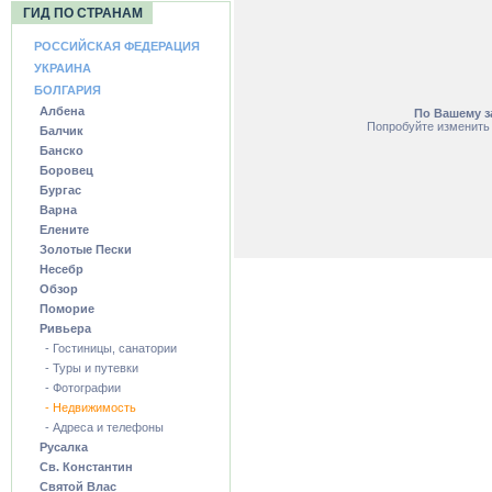
ГИД ПО СТРАНАМ
РОССИЙСКАЯ ФЕДЕРАЦИЯ
УКРАИНА
БОЛГАРИЯ
Албена
По Вашему з
Попробуйте изменить 
Балчик
Банско
Боровец
Бургас
Варна
Елените
Золотые Пески
Несебр
Обзор
Поморие
Ривьера
- Гостиницы, санатории
- Туры и путевки
- Фотографии
- Недвижимость
- Адреса и телефоны
Русалка
Св. Константин
Святой Влас