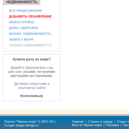
НЕДВИЖИМОСТЬ
ВСЕ ПРЕДЛОЖЕНИЯ
ДОБАВИТЬ ОБЪЯВЛЕНИЕ
НОВОСТРОЙКИ
ДОМА, КВАРТИРЫ
БИЗНЕС НЕДВИЖИМОСТЬ
ЗЕМЛЯ У МОРЯ
АРЕНДА НЕДВИЖИМОСТИ
Купили дачу на море?
Давайте украсим ваш сад
цветами:
розами
,
петуниями
,
цветущими кустарниками
.
Делимся секретами и
опытом на сайте
Колхозник.ру
Портал "
Черное море
" © 2007-09 гг.
Главная
|
Страны и города
|
Отдых н
Фото & Черное море
|
Реклама
|
Кон
Создан
anapa-design.ru