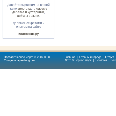
Давайте вырастим на вашей
даче
виноград
,
плодовые
деревья и кустарники
,
арбузы и дыни
.
Делимся секретами и
опытом на сайте
Колхозник.ру
Портал "
Черное море
" © 2007-09 гг.
Главная
|
Страны и города
|
Отдых н
Фото & Черное море
|
Реклама
|
Кон
Создан
anapa-design.ru