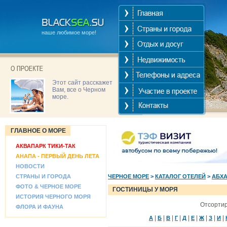
наше любимое море!
Этот сайт расскажет
Вам, все о Черном
море.
ГЛАВНОЕ О МОРЕ
АКВАПАРК ТИКИ-ТАК
АНАПА - ПЕРВЫЙ ДЕНЬ ЛЕТА
НОВОСТИ
СТРАНЫ И ГОРОДА
ЧЕРНОЕ МОРЕ
>
КАТАЛОГ ОТЕЛЕЙ
>
АБХ
ФОТО & ЧЕРНОЕ МОРЕ
ГОСТИНИЦЫ У МОРЯ
ИСТОРИЯ ЧЕРНОГО МОРЯ
Отсортир
ФЛОРА И ФАУНА
|
|
|
|
|
|
|
|
|
А
Б
В
Г
Д
Е
Ж
З
И