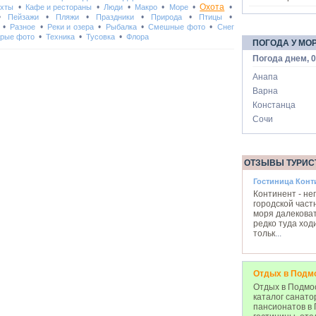
•
•
•
•
•
Охота
•
Яхты
Кафе и рестораны
Люди
Макро
Море
•
•
•
•
•
•
Пейзажи
Пляжи
Праздники
Природа
Птицы
•
•
•
•
•
Разное
Реки и озера
Рыбалка
Смешные фото
Снег
•
•
•
рые фото
Техника
Тусовка
Флора
ПОГОДА У МО
Погода днем, 0
Анапа
Варна
Констанца
Сочи
ОТЗЫВЫ ТУРИС
Гостиница Конт
Континент - не
городской част
моря далековат
редко туда ход
тольк
...
Отдых в Подм
Отдых в Подмос
каталог санато
пансионатов в 