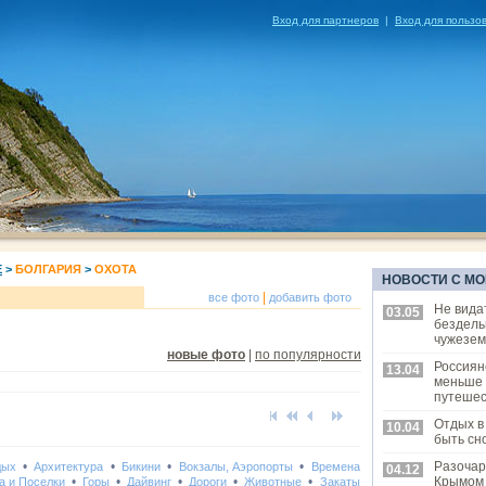
Вход для партнеров
|
Вход для пользо
Е
>
БОЛГАРИЯ
>
ОХОТА
НОВОСТИ С МО
|
все фото
добавить фото
Не вида
03.05
бездель
чужезем
новые фото
|
по популярности
Россиян
13.04
меньше
путешес
Отдых в
10.04
быть сн
•
•
•
•
Разочар
дых
Архитектура
Бикини
Вокзалы, Аэропорты
Времена
04.12
•
•
•
•
•
Крымом
а и Поселки
Горы
Дайвинг
Дороги
Животные
Закаты