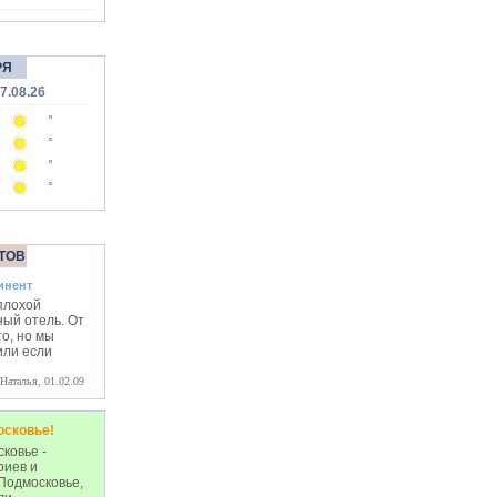
РЯ
7.08.26
°
°
°
°
ТОВ
инент
плохой
ный отель. От
о, но мы
или если
Наталья, 01.02.09
осковье!
ковье -
риев и
Подмосковье,