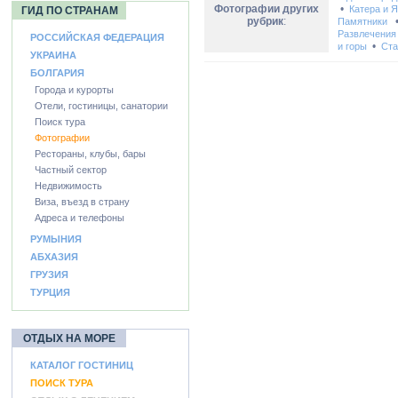
Фотографии других
•
Катера и 
ГИД ПО СТРАНАМ
рубрик
:
Памятники
Развлечения
РОССИЙСКАЯ ФЕДЕРАЦИЯ
•
и горы
Ста
УКРАИНА
БОЛГАРИЯ
Города и курорты
Отели, гостиницы, санатории
Поиск тура
Фотографии
Рестораны, клубы, бары
Частный сектор
Недвижимость
Виза, въезд в страну
Адреса и телефоны
РУМЫНИЯ
АБХАЗИЯ
ГРУЗИЯ
ТУРЦИЯ
ОТДЫХ НА МОРЕ
КАТАЛОГ ГОСТИНИЦ
ПОИСК ТУРА