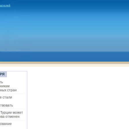
вателей
РЯ
ть
никам
ных стран
е стали
твовать
 Турции может
ова отменен
ование