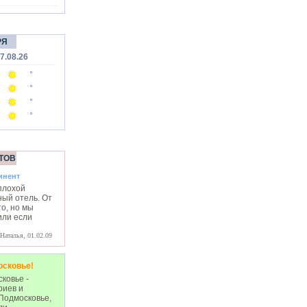
РЯ
7.08.26
°
°
°
°
ТОВ
инент
плохой
ный отель. От
о, но мы
или если
Наталья, 01.02.09
осковье!
ковье -
риев и
Подмосковье,