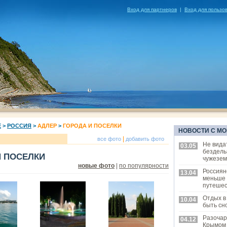
Вход для партнеров
|
Вход для пользо
Е
>
РОССИЯ
>
АДЛЕР
>
ГОРОДА И ПОСЕЛКИ
НОВОСТИ С МО
|
все фото
добавить фото
Не вида
03.05
бездель
И ПОСЕЛКИ
чужезем
новые фото
|
по популярности
Россиян
13.04
меньше
путешес
Отдых в
10.04
быть сн
Разочар
04.12
Крымом