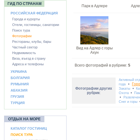
ГИД ПО СТРАНАМ
Парк в Адлере
Адле
РОССИЙСКАЯ ФЕДЕРАЦИЯ
Города и курорты
Отели, гостиницы, санатории
Поиск тура
Фотографии
Рестораны, клубы, бары
Частный сектор
Вид на Адлер с горы
Ахун
Недвижимость
Виза, въезд в страну
Адреса и телефоны
Всего фотографий в рубрике:
5
УКРАИНА
БОЛГАРИЯ
Активный от
•
Гор
РУМЫНИЯ
года
Фотографии других
•
Закаты
Ка
АБХАЗИЯ
рубрик
:
•
Охота
Пам
ГРУЗИЯ
•
Развлече
Снег и горы
ТУРЦИЯ
ОТДЫХ НА МОРЕ
КАТАЛОГ ГОСТИНИЦ
ПОИСК ТУРА