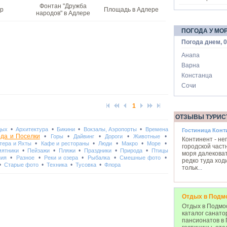
Фонтан "Дружба
р
Площадь в Адлере
народов" в Адлере
ПОГОДА У МО
Погода днем, 0
Анапа
Варна
Констанца
Сочи
1
ОТЗЫВЫ ТУРИС
•
•
•
•
дых
Архитектура
Бикини
Вокзалы, Аэропорты
Времена
Гостиница Конт
ода и Поселки
•
•
•
•
•
Горы
Дайвинг
Дороги
Животные
Континент - не
•
•
•
•
•
тера и Яхты
Кафе и рестораны
Люди
Макро
Море
городской част
•
•
•
•
•
ятники
Пейзажи
Пляжи
Праздники
Природа
Птицы
моря далековат
•
•
•
•
•
ния
Разное
Реки и озера
Рыбалка
Смешные фото
редко туда ход
•
•
•
•
Старые фото
Техника
Тусовка
Флора
тольк
...
Отдых в Подм
Отдых в Подмос
каталог санато
пансионатов в 