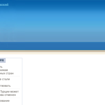
вателей
РЯ
ть
никам
ных стран
е стали
твовать
 Турции может
ова отменен
ование