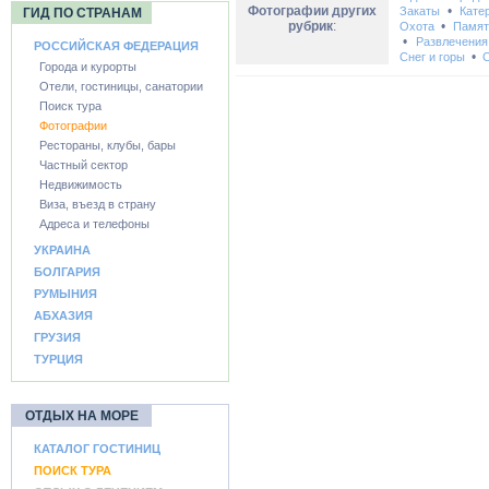
Фотографии других
•
Закаты
Кате
ГИД ПО СТРАНАМ
рубрик
:
•
Охота
Памят
•
Развлечения
РОССИЙСКАЯ ФЕДЕРАЦИЯ
•
Снег и горы
С
Города и курорты
Отели, гостиницы, санатории
Поиск тура
Фотографии
Рестораны, клубы, бары
Частный сектор
Недвижимость
Виза, въезд в страну
Адреса и телефоны
УКРАИНА
БОЛГАРИЯ
РУМЫНИЯ
АБХАЗИЯ
ГРУЗИЯ
ТУРЦИЯ
ОТДЫХ НА МОРЕ
КАТАЛОГ ГОСТИНИЦ
ПОИСК ТУРА