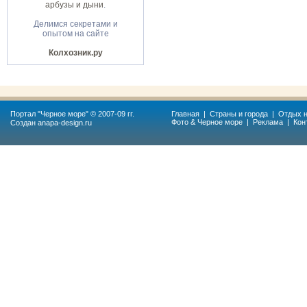
арбузы и дыни
.
Делимся секретами и
опытом на сайте
Колхозник.ру
Портал "
Черное море
" © 2007-09 гг.
Главная
|
Страны и города
|
Отдых н
Фото & Черное море
|
Реклама
|
Кон
Создан
anapa-design.ru