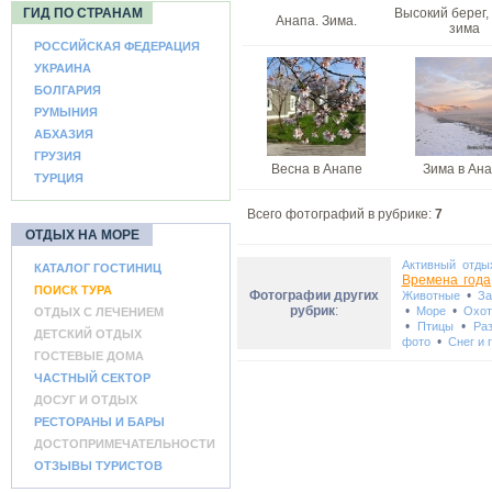
ГИД ПО СТРАНАМ
Высокий берег,
Анапа. Зима.
зима
РОССИЙСКАЯ ФЕДЕРАЦИЯ
УКРАИНА
БОЛГАРИЯ
РУМЫНИЯ
АБХАЗИЯ
ГРУЗИЯ
Весна в Анапе
Зима в Ан
ТУРЦИЯ
Всего фотографий в рубрике:
7
ОТДЫХ НА МОРЕ
Активный отды
КАТАЛОГ ГОСТИНИЦ
Времена года
ПОИСК ТУРА
Фотографии других
•
Животные
За
рубрик
:
•
•
Море
Охот
ОТДЫХ С ЛЕЧЕНИЕМ
•
•
Птицы
Ра
ДЕТСКИЙ ОТДЫХ
•
фото
Снег и 
ГОСТЕВЫЕ ДОМА
ЧАСТНЫЙ СЕКТОР
ДОСУГ И ОТДЫХ
РЕСТОРАНЫ И БАРЫ
ДОСТОПРИМЕЧАТЕЛЬНОСТИ
ОТЗЫВЫ ТУРИСТОВ